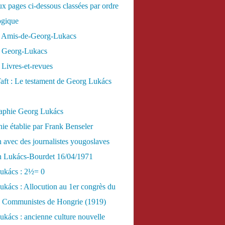
x pages ci-dessous classées par ordre
ogique
 Amis-de-Georg-Lukacs
 Georg-Lukacs
Livres-et-revues
aft : Le testament de Georg Lukács
raphie Georg Lukács
ie établie par Frank Benseler
n avec des journalistes yougoslaves
en Lukács-Bourdet 16/04/1971
ukács : 2½= 0
kács : Allocution au 1er congrès du
es Communistes de Hongrie (1919)
kács : ancienne culture nouvelle