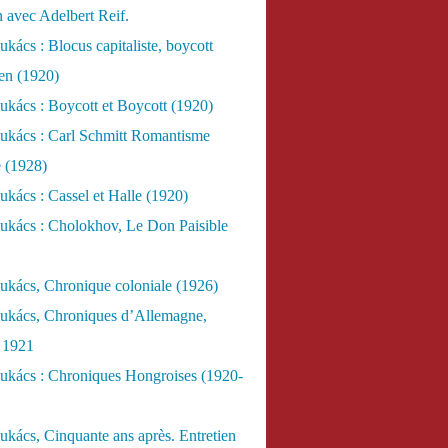
n avec Adelbert Reif.
kács : Blocus capitaliste, boycott
ien (1920)
kács : Boycott et Boycott (1920)
ukács : Carl Schmitt Romantisme
e (1928)
kács : Cassel et Halle (1920)
ukács : Cholokhov, Le Don Paisible
ukács, Chronique coloniale (1926)
ukács, Chroniques d’Allemagne,
, 1921
ukács : Chroniques Hongroises (1920-
kács, Cinquante ans après. Entretien