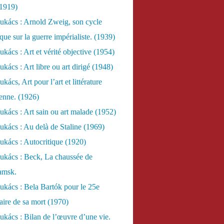
(1919)
ukács : Arnold Zweig, son cycle
ue sur la guerre impérialiste. (1939)
kács : Art et vérité objective (1954)
kács : Art libre ou art dirigé (1948)
ács, Art pour l’art et littérature
ienne. (1926)
kács : Art sain ou art malade (1952)
kács : Au delà de Staline (1969)
kács : Autocritique (1920)
ukács : Beck, La chaussée de
amsk.
kács : Bela Bartók pour le 25e
aire de sa mort (1970)
kács : Bilan de l’œuvre d’une vie.