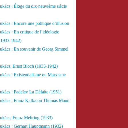
kács : Éloge du dix-neuvième siècle
kács : Encore une politique d’illusion
kács : En critique de l’idéologie
 (1933-1942)
ukács : En souvenir de Georg Simmel
ukács, Ernst Bloch (1935-1942)
ukács : Existentialisme ou Marxisme
kács : Fadeïev La Défaite (1951)
ukács : Franz Kafka ou Thomas Mann
ukács, Franz Mehring (1933)
ukács : Gerhart Hauptmann (1932)