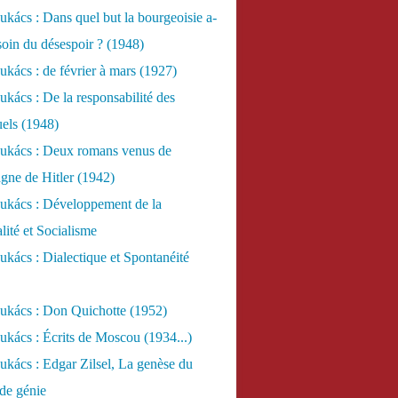
kács : Dans quel but la bourgeoisie a-
esoin du désespoir ? (1948)
kács : de février à mars (1927)
kács : De la responsabilité des
uels (1948)
ukács : Deux romans venus de
gne de Hitler (1942)
ukács : Développement de la
lité et Socialisme
kács : Dialectique et Spontanéité
ukács : Don Quichotte (1952)
kács : Écrits de Moscou (1934...)
kács : Edgar Zilsel, La genèse du
de génie