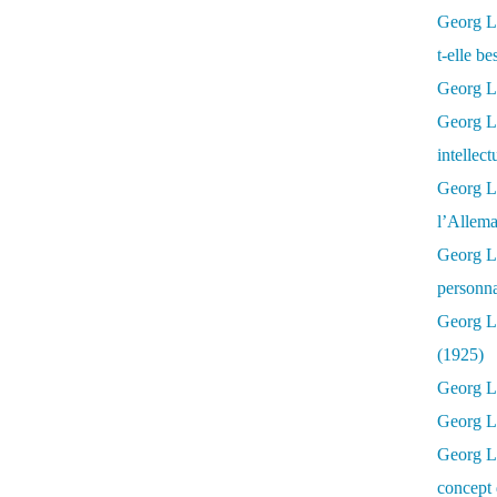
Georg Lu
t-elle b
Georg Lu
Georg Lu
intellect
Georg L
l’Allema
Georg L
personna
Georg Lu
(1925)
Georg L
Georg Lu
Georg Lu
concept 