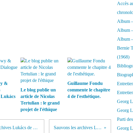
Accès au
chronol
Album -
Album -
Album - 
Bernie T
(1968)
Bibliog
Biograph
wy &
Guillaume Fondu
Entretie
s
Le blog publie un
commente le chapitre
Entreti
 Lukács
article de Nicolas
4 de l'esthétique.
Georg L
Tertulian : le grand
projet de l'éthique
Georg Lu
Parti d
Pétition pour la sauvegarde des archives Lukács de Budapest.
Sauvons les archives Lukács
Georg Lu