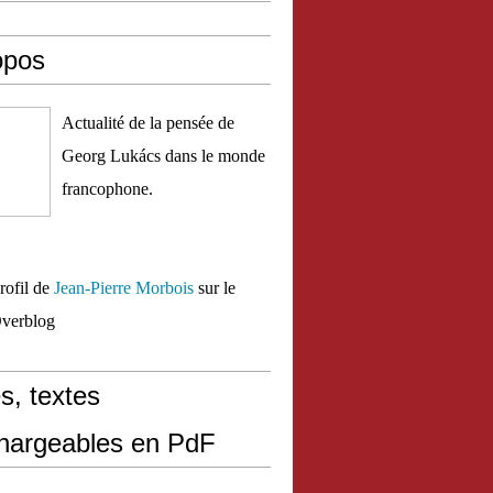
opos
Actualité de la pensée de
Georg Lukács dans le monde
francophone.
profil de
Jean-Pierre Morbois
sur le
Overblog
s, textes
chargeables en PdF