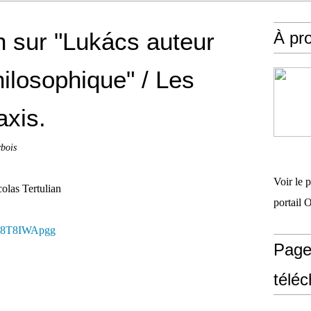
an sur "Lukács auteur
À pr
ilosophique" / Les
axis.
bois
Voir le 
olas Tertulian
portail 
Gf8T8IWApgg
Page
télé