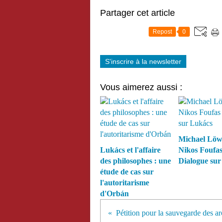
Partager cet article
Repost
0
S'inscrire à la newsletter
Vous aimerez aussi :
Michael Lö
Lukács et l'affaire
Nikos Foufa
des philosophes : une
Dialogue sur
étude de cas sur
l'autoritarisme
d'Orbán