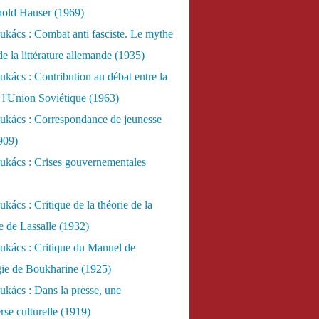
nold Hauser (1969)
kács : Combat anti fasciste. Le mythe
de la littérature allemande (1935)
kács : Contribution au débat entre la
 l'Union Soviétique (1963)
ukács : Correspondance de jeunesse
909)
ukács : Crises gouvernementales
kács : Critique de la théorie de la
re de Lassalle (1932)
ukács : Critique du Manuel de
gie de Boukharine (1925)
kács : Dans la presse, une
rse culturelle (1919)