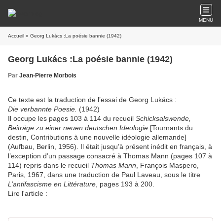
MENU
Accueil
» Georg Lukács :La poésie bannie (1942)
Georg Lukács :La poésie bannie (1942)
Par
Jean-Pierre Morbois
Ce texte est la traduction de l’essai de Georg Lukács :
Die verbannte Poesie.
(1942)
Il occupe les pages 103 à 114 du recueil
Schicksalswende,
Beiträge zu einer neuen deutschen Ideologie
[Tournants du
destin, Contributions à une nouvelle idéologie allemande]
(Aufbau, Berlin, 1956). Il était jusqu’à présent inédit en français, à
l’exception d’un passage consacré à Thomas Mann (pages 107 à
114) repris dans le recueil
Thomas Mann
, François Maspero,
Paris, 1967, dans une traduction de Paul Laveau, sous le titre
L’antifascisme en Littérature
, pages 193 à 200.
Lire l'article :