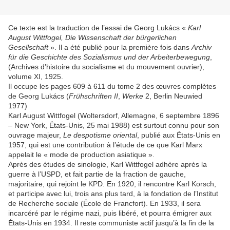
Ce texte est la traduction de l’essai de Georg Lukács «
Karl
August Wittfogel, Die Wissenschaft der bürgerlichen
Gesellschaft
». Il a été publié pour la première fois dans
Archiv
für die Geschichte des Sozialismus und der Arbeiterbewegung
,
(Archives d’histoire du socialisme et du mouvement ouvrier),
volume XI, 1925.
Il occupe les pages 609 à 611 du tome 2 des œuvres complètes
de Georg Lukács (
Frühschriften II
,
Werke
2, Berlin Neuwied
1977)
Karl August Wittfogel (Woltersdorf, Allemagne, 6 septembre 1896
– New York, États-Unis, 25 mai 1988) est surtout connu pour son
ouvrage majeur,
Le despotisme oriental
, publié aux États-Unis en
1957, qui est une contribution à l’étude de ce que Karl Marx
appelait le « mode de production asiatique ».
Après des études de sinologie, Karl Wittfogel adhère après la
guerre à l’USPD, et fait partie de la fraction de gauche,
majoritaire, qui rejoint le KPD. En 1920, il rencontre Karl Korsch,
et participe avec lui, trois ans plus tard, à la fondation de l’Institut
de Recherche sociale (École de Francfort). En 1933, il sera
incarcéré par le régime nazi, puis libéré, et pourra émigrer aux
États-Unis en 1934. Il reste communiste actif jusqu’à la fin de la