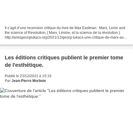
Il s’agit d’une recension critique du livre de Max Eastman : Marx, Lenin and
the science of Revolution, [ Marx, Lénine, et la science de la révolution ].
http://amisgeorglukacs.org/2021/12/georg-lukacs-une-critique-de-marx-au-
service-du-trotskisme.ht...
Les éditions critiques publient le premier tome
de l'esthétique.
Publié le 23/12/2021 à 15:32
Par
Jean-Pierre Morbois