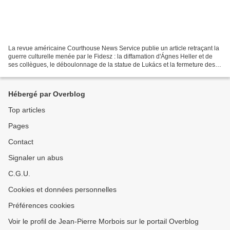
La revue américaine Courthouse News Service publie un article retraçant la
guerre culturelle menée par le Fidesz : la diffamation d'Ágnes Heller et de
ses collègues, le déboulonnage de la statue de Lukács et la fermeture des
Archives Lukács. https://www.courthousenews.com/lukacs-and-the-
philosophers-affair-a-case-study-in-orbans-authoritarianism/...
Hébergé par Overblog
Top articles
Pages
Contact
Signaler un abus
C.G.U.
Cookies et données personnelles
Préférences cookies
Voir le profil de Jean-Pierre Morbois sur le portail Overblog