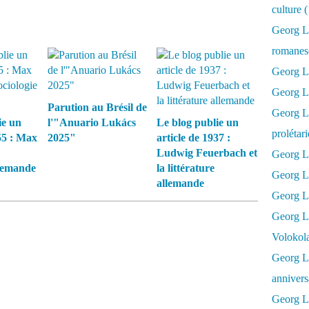
culture 
Georg L
romanesq
Georg Lu
Georg Lu
Parution au Brésil de
Georg Luk
ie un
l'"Anuario Lukács
Le blog publie un
prolétar
55 : Max
2025"
article de 1937 :
Ludwig Feuerbach et
Georg Lu
llemande
la littérature
Georg Lu
allemande
Georg Lu
Georg L
Volokol
Georg Lu
annivers
Georg Lu