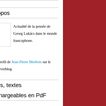
opos
Actualité de la pensée de
Georg Lukács dans le monde
francophone.
profil de
Jean-Pierre Morbois
sur le
Overblog
s, textes
chargeables en PdF