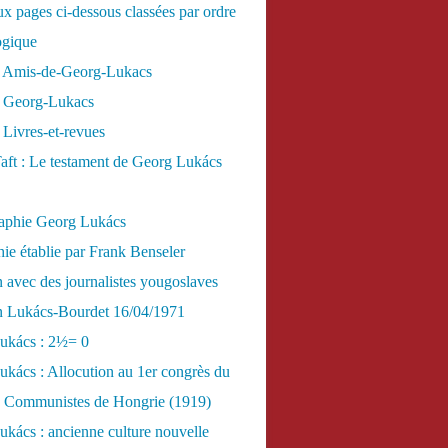
x pages ci-dessous classées par ordre
ogique
 Amis-de-Georg-Lukacs
 Georg-Lukacs
Livres-et-revues
aft : Le testament de Georg Lukács
raphie Georg Lukács
ie établie par Frank Benseler
n avec des journalistes yougoslaves
en Lukács-Bourdet 16/04/1971
ukács : 2½= 0
kács : Allocution au 1er congrès du
es Communistes de Hongrie (1919)
kács : ancienne culture nouvelle