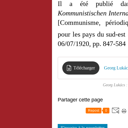
Il a été publié da
Kommunistischen Interna
[Communisme, périodiq
pour les pays du sud-est
06/07/1920, pp. 847-584
Télécharger
Georg Lukács 
Georg Lukács : 
Partager cette page
Repost
0
S'inscrire à la newsletter