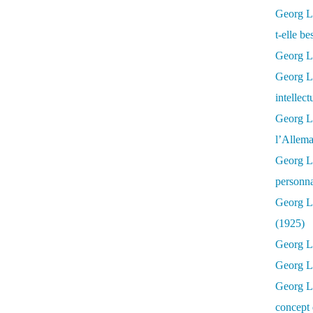
Georg Lu
t-elle b
Georg Lu
Georg Lu
intellect
Georg L
l’Allema
Georg L
personna
Georg Lu
(1925)
Georg L
Georg Lu
Georg Lu
concept 