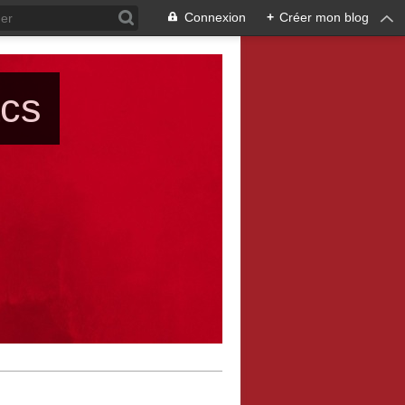
Connexion
+
Créer mon blog
ács