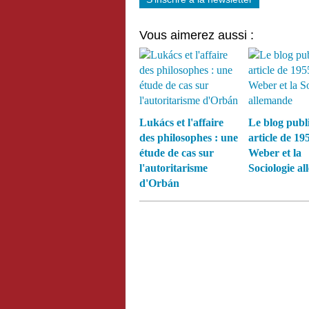
Vous aimerez aussi :
Lukács et l'affaire
Le blog publ
des philosophes : une
article de 19
étude de cas sur
Weber et la
l'autoritarisme
Sociologie a
d'Orbán