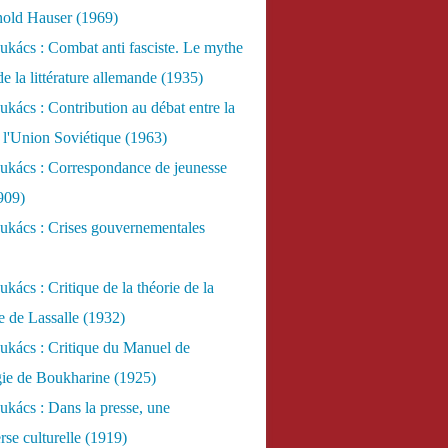
nold Hauser (1969)
kács : Combat anti fasciste. Le mythe
de la littérature allemande (1935)
kács : Contribution au débat entre la
 l'Union Soviétique (1963)
ukács : Correspondance de jeunesse
909)
ukács : Crises gouvernementales
kács : Critique de la théorie de la
re de Lassalle (1932)
ukács : Critique du Manuel de
gie de Boukharine (1925)
kács : Dans la presse, une
rse culturelle (1919)