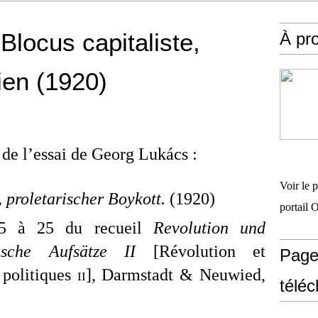
Blocus capitaliste,
À pr
ien (1920)
n de l’essai de Georg Lukács :
Voir le 
, proletarischer Boykott.
(1920)
portail 
15 à 25 du recueil
Revolution und
tische Aufsätze
II
[Révolution et
Page
 politiques
ii
], Darmstadt & Neuwied,
télé