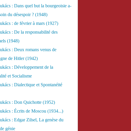
kács : Dans quel but la bourgeoisie a-
esoin du désespoir ? (1948)
kács : de février à mars (1927)
kács : De la responsabilité des
uels (1948)
ukács : Deux romans venus de
gne de Hitler (1942)
ukács : Développement de la
lité et Socialisme
kács : Dialectique et Spontanéité
ukács : Don Quichotte (1952)
kács : Écrits de Moscou (1934...)
kács : Edgar Zilsel, La genèse du
de génie