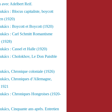
n avec Adelbert Reif.
kács : Blocus capitaliste, boycott
ien (1920)
kács : Boycott et Boycott (1920)
ukács : Carl Schmitt Romantisme
e (1928)
kács : Cassel et Halle (1920)
ukács : Cholokhov, Le Don Paisible
ukács, Chronique coloniale (1926)
ukács, Chroniques d’Allemagne,
, 1921
ukács : Chroniques Hongroises (1920-
kács, Cinquante ans après. Entretien