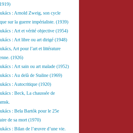
(1919)
ukács : Arnold Zweig, son cycle
ue sur la guerre impérialiste. (1939)
kács : Art et vérité objective (1954)
kács : Art libre ou art dirigé (1948)
ács, Art pour l’art et littérature
ienne. (1926)
kács : Art sain ou art malade (1952)
kács : Au delà de Staline (1969)
kács : Autocritique (1920)
ukács : Beck, La chaussée de
amsk.
kács : Bela Bartók pour le 25e
aire de sa mort (1970)
kács : Bilan de l’œuvre d’une vie.