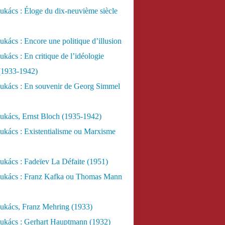
kács : Éloge du dix-neuvième siècle
kács : Encore une politique d’illusion
kács : En critique de l’idéologie
 (1933-1942)
ukács : En souvenir de Georg Simmel
ukács, Ernst Bloch (1935-1942)
ukács : Existentialisme ou Marxisme
kács : Fadeïev La Défaite (1951)
ukács : Franz Kafka ou Thomas Mann
ukács, Franz Mehring (1933)
ukács : Gerhart Hauptmann (1932)