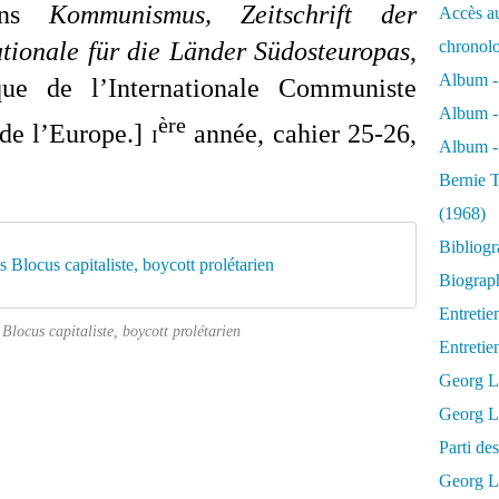
ns
Kommunismus,
Zeitschrift der
Accès au
tionale für die Länder Südosteuropas
,
chronol
Album -
ue de l’Internationale Communiste
Album -
ère
 de l’Europe.]
i
année, cahier 25-26,
Album - 
Bernie T
(1968)
Bibliog
Blocus capitaliste, boycott prolétarien
Biograph
Entretie
Blocus capitaliste, boycott prolétarien
Entreti
Georg L
Georg Lu
Parti d
Georg Lu