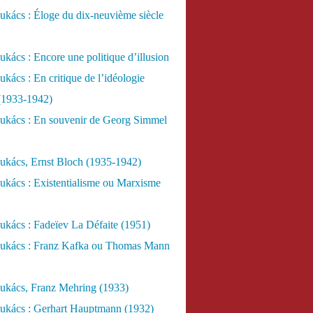
kács : Éloge du dix-neuvième siècle
kács : Encore une politique d’illusion
kács : En critique de l’idéologie
 (1933-1942)
ukács : En souvenir de Georg Simmel
ukács, Ernst Bloch (1935-1942)
ukács : Existentialisme ou Marxisme
kács : Fadeïev La Défaite (1951)
ukács : Franz Kafka ou Thomas Mann
ukács, Franz Mehring (1933)
ukács : Gerhart Hauptmann (1932)