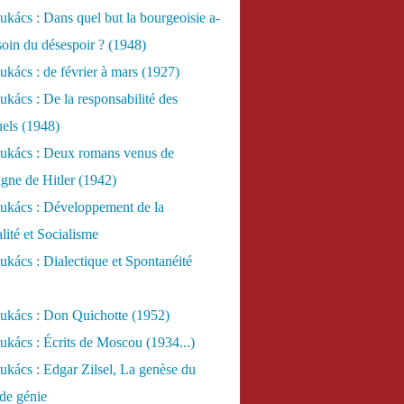
kács : Dans quel but la bourgeoisie a-
esoin du désespoir ? (1948)
kács : de février à mars (1927)
kács : De la responsabilité des
uels (1948)
ukács : Deux romans venus de
gne de Hitler (1942)
ukács : Développement de la
lité et Socialisme
kács : Dialectique et Spontanéité
ukács : Don Quichotte (1952)
kács : Écrits de Moscou (1934...)
kács : Edgar Zilsel, La genèse du
de génie