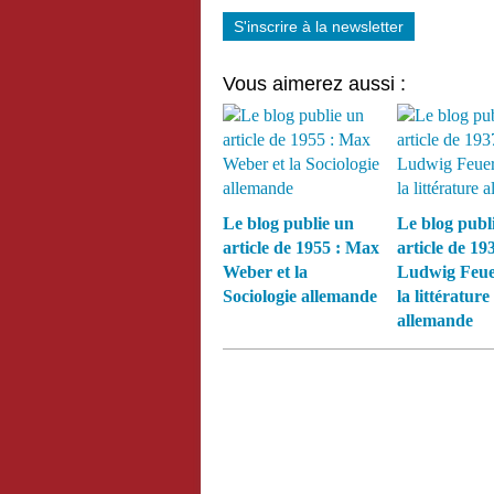
S'inscrire à la newsletter
Vous aimerez aussi :
Le blog publie un
Le blog publ
article de 1955 : Max
article de 193
Weber et la
Ludwig Feue
Sociologie allemande
la littérature
allemande