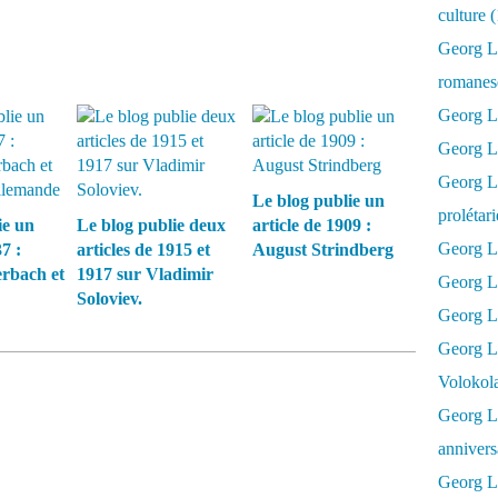
culture 
Georg L
romanesq
Georg Lu
Georg Lu
Georg Luk
Le blog publie un
prolétar
ie un
Le blog publie deux
article de 1909 :
Georg Lu
7 :
articles de 1915 et
August Strindberg
rbach et
1917 sur Vladimir
Georg Lu
Soloviev.
Georg Lu
Georg L
Volokol
Georg Lu
annivers
Georg Lu