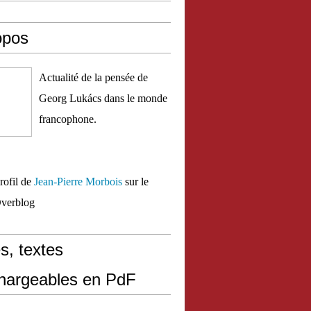
opos
Actualité de la pensée de
Georg Lukács dans le monde
francophone.
profil de
Jean-Pierre Morbois
sur le
Overblog
s, textes
chargeables en PdF