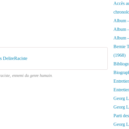
Accès au
chronol
Album -
Album -
Album - 
Bernie T
(1968)
 DelireRaciste
Bibliog
Biograph
 raciste, ennemi du genre humain.
Entretie
Entreti
Georg L
Georg Lu
Parti d
Georg Lu