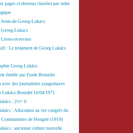
x pages ci-dessous classées par ordre
ogique
 Amis-de-Georg-Lukacs
 Georg-Lukacs
Livres-et-revues
aft : Le testament de Georg Lukács
raphie Georg Lukács
ie établie par Frank Benseler
n avec des journalistes yougoslaves
en Lukács-Bourdet 16/04/1971
ukács : 2½= 0
kács : Allocution au 1er congrès du
es Communistes de Hongrie (1919)
kács : ancienne culture nouvelle