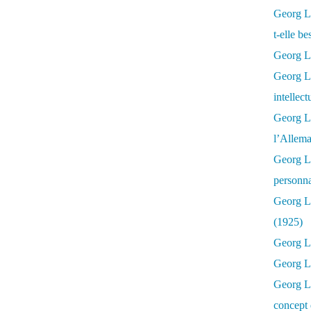
Georg Lu
t-elle b
Georg Lu
Georg Lu
intellect
Georg L
l’Allema
Georg L
personna
Georg Lu
(1925)
Georg L
Georg Lu
Georg Lu
concept 