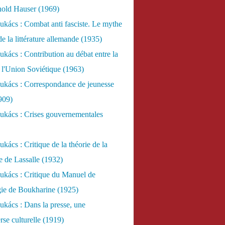
nold Hauser (1969)
kács : Combat anti fasciste. Le mythe
de la littérature allemande (1935)
kács : Contribution au débat entre la
 l'Union Soviétique (1963)
ukács : Correspondance de jeunesse
909)
ukács : Crises gouvernementales
kács : Critique de la théorie de la
re de Lassalle (1932)
ukács : Critique du Manuel de
gie de Boukharine (1925)
kács : Dans la presse, une
rse culturelle (1919)