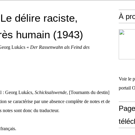
e délire raciste,
À pr
rès humain (1943)
e Georg Lukács «
Der Rassenwahn als Feind des
Voir le 
portail 
il : Georg Lukács,
Schicksalswende
, [Tournants du destin]
ion se caractérise par une absence complète de notes et de
Page
es notes sont donc du traducteur.
télé
 français.