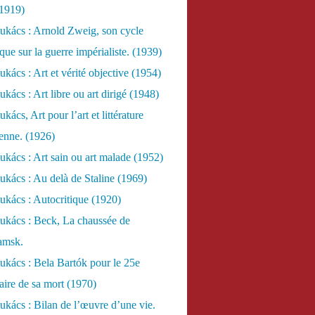
(1919)
ukács : Arnold Zweig, son cycle
ue sur la guerre impérialiste. (1939)
kács : Art et vérité objective (1954)
kács : Art libre ou art dirigé (1948)
ács, Art pour l’art et littérature
ienne. (1926)
kács : Art sain ou art malade (1952)
kács : Au delà de Staline (1969)
kács : Autocritique (1920)
ukács : Beck, La chaussée de
amsk.
kács : Bela Bartók pour le 25e
aire de sa mort (1970)
kács : Bilan de l’œuvre d’une vie.