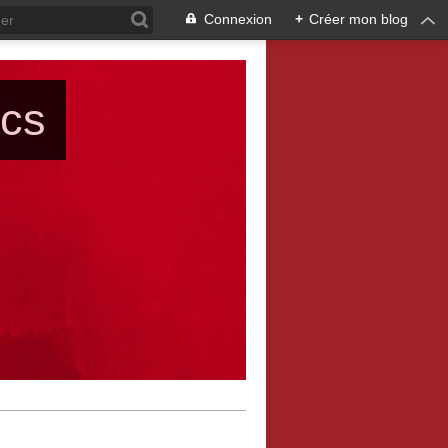
Connexion
+
Créer mon blog
ács