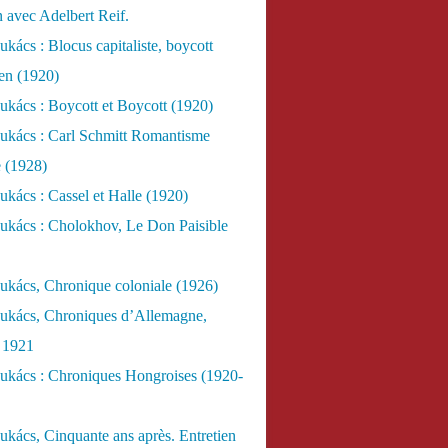
n avec Adelbert Reif.
kács : Blocus capitaliste, boycott
ien (1920)
kács : Boycott et Boycott (1920)
ukács : Carl Schmitt Romantisme
e (1928)
kács : Cassel et Halle (1920)
ukács : Cholokhov, Le Don Paisible
ukács, Chronique coloniale (1926)
ukács, Chroniques d’Allemagne,
, 1921
ukács : Chroniques Hongroises (1920-
kács, Cinquante ans après. Entretien