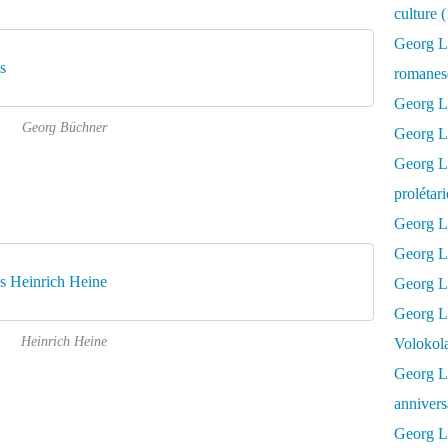
culture 
Georg L
s
romanesq
Georg Lu
Georg Büchner
Georg Lu
Georg Luk
prolétar
Georg Lu
Georg Lu
s Heinrich Heine
Georg Lu
Georg L
Heinrich Heine
Volokol
Georg Lu
annivers
Georg Lu