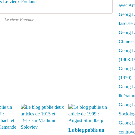
s Le vieux Fontane
avec Ar
Georg Lu
Le vieux Fontane
fasciste 
Georg Lu
Chine et
Georg L
(1908-1
Georg L
(1920)
Georg Lu
littératu
Georg L
Sociolo
Georg Lu
Le blog publie un
controve