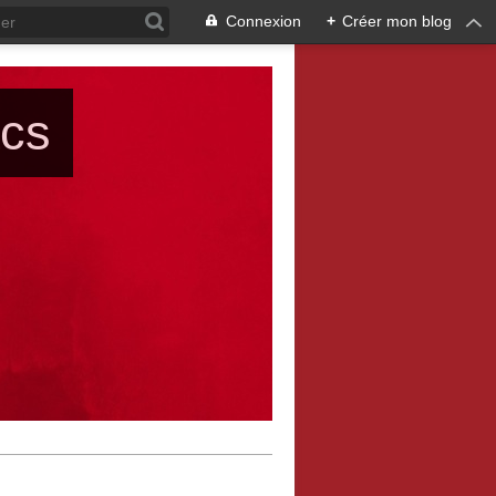
Connexion
+
Créer mon blog
ács