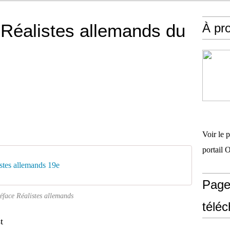
 Réalistes allemands du
À pr
Voir le 
portail 
stes allemands 19e
Page
éface Réalistes allemands
télé
t