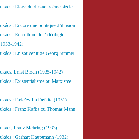
kács : Éloge du dix-neuvième siècle
kács : Encore une politique d’illusion
kács : En critique de l’idéologie
 (1933-1942)
ukács : En souvenir de Georg Simmel
ukács, Ernst Bloch (1935-1942)
ukács : Existentialisme ou Marxisme
kács : Fadeïev La Défaite (1951)
ukács : Franz Kafka ou Thomas Mann
ukács, Franz Mehring (1933)
ukács : Gerhart Hauptmann (1932)