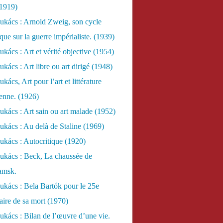
(1919)
ukács : Arnold Zweig, son cycle
ue sur la guerre impérialiste. (1939)
kács : Art et vérité objective (1954)
kács : Art libre ou art dirigé (1948)
ács, Art pour l’art et littérature
ienne. (1926)
kács : Art sain ou art malade (1952)
kács : Au delà de Staline (1969)
kács : Autocritique (1920)
ukács : Beck, La chaussée de
amsk.
kács : Bela Bartók pour le 25e
aire de sa mort (1970)
kács : Bilan de l’œuvre d’une vie.