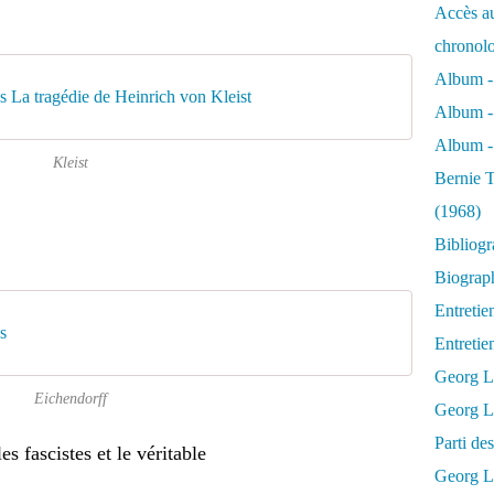
Accès au
chronol
Album -
 La tragédie de Heinrich von Kleist
Album -
Album - 
Kleist
Bernie T
(1968)
Bibliog
Biograph
Entretie
s
Entreti
Georg L
Eichendorff
Georg Lu
Parti d
es fascistes et le véritable
Georg Lu