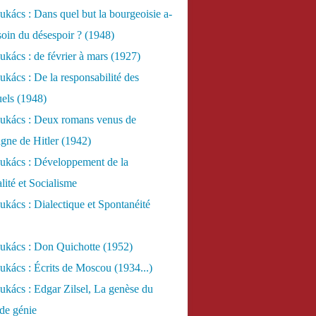
kács : Dans quel but la bourgeoisie a-
esoin du désespoir ? (1948)
kács : de février à mars (1927)
kács : De la responsabilité des
uels (1948)
ukács : Deux romans venus de
gne de Hitler (1942)
ukács : Développement de la
lité et Socialisme
kács : Dialectique et Spontanéité
ukács : Don Quichotte (1952)
kács : Écrits de Moscou (1934...)
kács : Edgar Zilsel, La genèse du
de génie