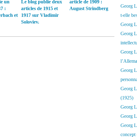
ie un
Le blog publie deux
article de 1909 :
Georg Lu
7 :
articles de 1915 et
August Strindberg
rbach et
1917 sur Vladimir
t-elle b
Soloviev.
Georg Lu
Georg Lu
intellect
Georg L
l’Allema
Georg L
personna
Georg Lu
(1925)
Georg L
Georg Lu
Georg Lu
concept 