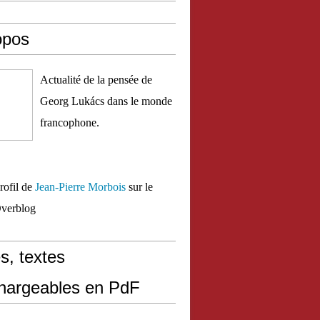
opos
Actualité de la pensée de
Georg Lukács dans le monde
francophone.
profil de
Jean-Pierre Morbois
sur le
Overblog
s, textes
chargeables en PdF