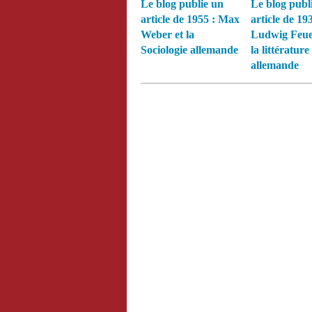
Le blog publie un
Le blog publ
article de 1955 : Max
article de 193
Weber et la
Ludwig Feue
Sociologie allemande
la littérature
allemande