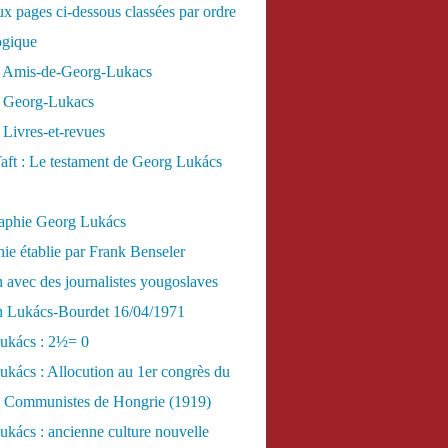
x pages ci-dessous classées par ordre
ogique
 Amis-de-Georg-Lukacs
 Georg-Lukacs
Livres-et-revues
aft : Le testament de Georg Lukács
raphie Georg Lukács
ie établie par Frank Benseler
n avec des journalistes yougoslaves
en Lukács-Bourdet 16/04/1971
ukács : 2½= 0
kács : Allocution au 1er congrès du
es Communistes de Hongrie (1919)
kács : ancienne culture nouvelle