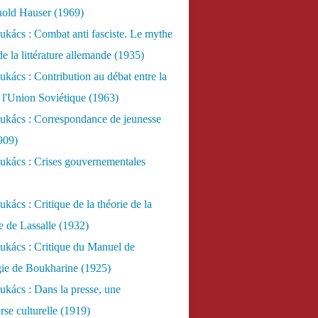
nold Hauser (1969)
kács : Combat anti fasciste. Le mythe
de la littérature allemande (1935)
kács : Contribution au débat entre la
 l'Union Soviétique (1963)
ukács : Correspondance de jeunesse
909)
ukács : Crises gouvernementales
kács : Critique de la théorie de la
re de Lassalle (1932)
ukács : Critique du Manuel de
gie de Boukharine (1925)
kács : Dans la presse, une
rse culturelle (1919)