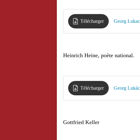
Télécharger
Georg Lukac
Heinrich Heine, poète national.
Télécharger
Georg Lukác
Gottfried Keller