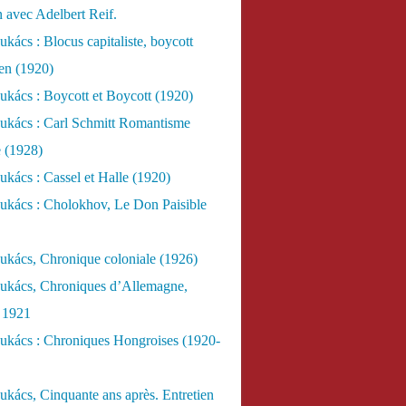
n avec Adelbert Reif.
kács : Blocus capitaliste, boycott
ien (1920)
kács : Boycott et Boycott (1920)
ukács : Carl Schmitt Romantisme
e (1928)
kács : Cassel et Halle (1920)
ukács : Cholokhov, Le Don Paisible
ukács, Chronique coloniale (1926)
ukács, Chroniques d’Allemagne,
, 1921
ukács : Chroniques Hongroises (1920-
kács, Cinquante ans après. Entretien