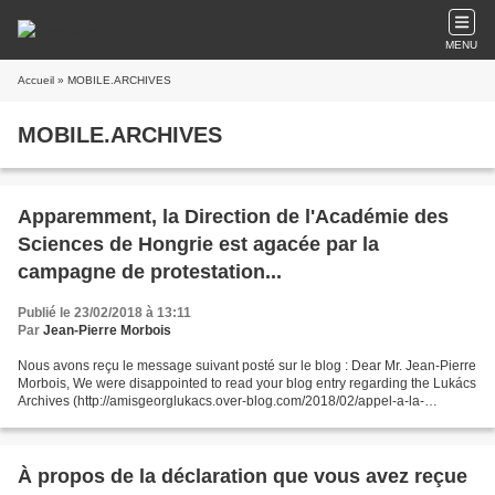
MENU
Accueil
» MOBILE.ARCHIVES
MOBILE.ARCHIVES
Apparemment, la Direction de l'Académie des
Sciences de Hongrie est agacée par la
campagne de protestation...
Publié le 23/02/2018 à 13:11
Par
Jean-Pierre Morbois
Nous avons reçu le message suivant posté sur le blog : Dear Mr. Jean-Pierre
Morbois, We were disappointed to read your blog entry regarding the Lukács
Archives (http://amisgeorglukacs.over-blog.com/2018/02/appel-a-la-
communaute-academique-internationale-pour-arreter-la-liquidation-en-
cours-des-archives-lukacs-de-budapest.html)...
À propos de la déclaration que vous avez reçue