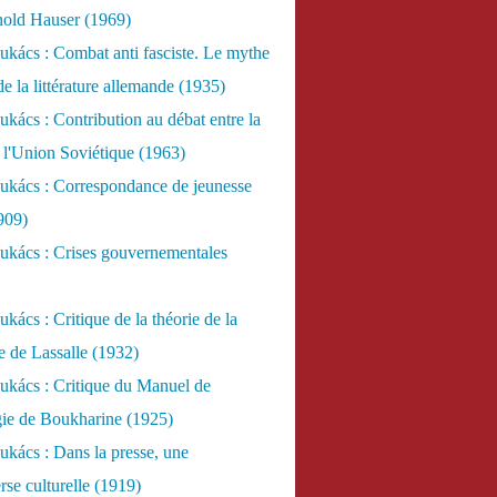
nold Hauser (1969)
kács : Combat anti fasciste. Le mythe
de la littérature allemande (1935)
kács : Contribution au débat entre la
 l'Union Soviétique (1963)
ukács : Correspondance de jeunesse
909)
ukács : Crises gouvernementales
kács : Critique de la théorie de la
re de Lassalle (1932)
ukács : Critique du Manuel de
gie de Boukharine (1925)
kács : Dans la presse, une
rse culturelle (1919)