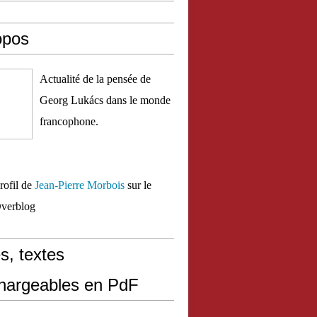
opos
Actualité de la pensée de
Georg Lukács dans le monde
francophone.
profil de
Jean-Pierre Morbois
sur le
Overblog
s, textes
chargeables en PdF