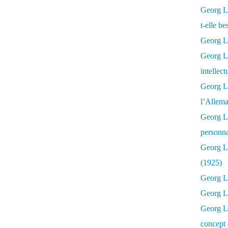
Georg Lu
t-elle b
Georg Lu
Georg Lu
intellect
Georg L
l’Allema
Georg L
personna
Georg Lu
(1925)
Georg L
Georg Lu
Georg Lu
concept 