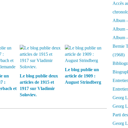
Accès au
chronol
Album -
Album -
Album - 
Bernie T
(1968)
Bibliog
Le blog publie un
Biograph
ie un
Le blog publie deux
article de 1909 :
Entretie
7 :
articles de 1915 et
August Strindberg
rbach et
1917 sur Vladimir
Entreti
Soloviev.
Georg L
Georg Lu
Parti d
Georg Lu