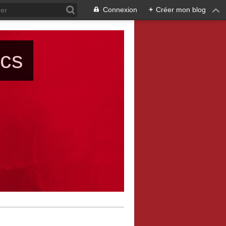
Connexion
+
Créer mon blog
ács