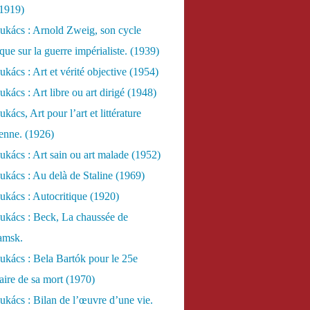
(1919)
ukács : Arnold Zweig, son cycle
ue sur la guerre impérialiste. (1939)
kács : Art et vérité objective (1954)
kács : Art libre ou art dirigé (1948)
ács, Art pour l’art et littérature
ienne. (1926)
kács : Art sain ou art malade (1952)
kács : Au delà de Staline (1969)
kács : Autocritique (1920)
ukács : Beck, La chaussée de
amsk.
kács : Bela Bartók pour le 25e
aire de sa mort (1970)
kács : Bilan de l’œuvre d’une vie.