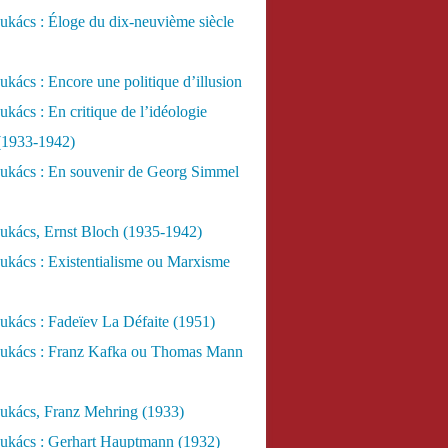
kács : Éloge du dix-neuvième siècle
kács : Encore une politique d’illusion
kács : En critique de l’idéologie
 (1933-1942)
ukács : En souvenir de Georg Simmel
ukács, Ernst Bloch (1935-1942)
ukács : Existentialisme ou Marxisme
kács : Fadeïev La Défaite (1951)
ukács : Franz Kafka ou Thomas Mann
ukács, Franz Mehring (1933)
ukács : Gerhart Hauptmann (1932)