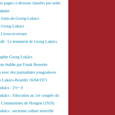
x pages ci-dessous classées par ordre
ogique
 Amis-de-Georg-Lukacs
 Georg-Lukacs
Livres-et-revues
aft : Le testament de Georg Lukács
raphie Georg Lukács
ie établie par Frank Benseler
n avec des journalistes yougoslaves
en Lukács-Bourdet 16/04/1971
ukács : 2½= 0
kács : Allocution au 1er congrès du
es Communistes de Hongrie (1919)
kács : ancienne culture nouvelle