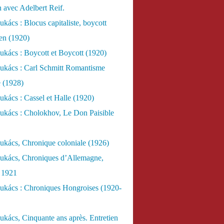
n avec Adelbert Reif.
kács : Blocus capitaliste, boycott
ien (1920)
kács : Boycott et Boycott (1920)
ukács : Carl Schmitt Romantisme
e (1928)
kács : Cassel et Halle (1920)
ukács : Cholokhov, Le Don Paisible
ukács, Chronique coloniale (1926)
ukács, Chroniques d’Allemagne,
, 1921
ukács : Chroniques Hongroises (1920-
kács, Cinquante ans après. Entretien