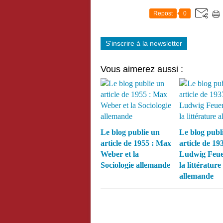
Repost
0
S'inscrire à la newsletter
Vous aimerez aussi :
Le blog publie un
Le blog publ
article de 1955 : Max
article de 193
Weber et la
Ludwig Feue
Sociologie allemande
la littérature
allemande