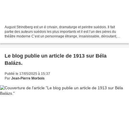
August Strindberg est un é crivain, dramaturge et peintre suédois. Il fait
partie des auteurs suédois les plus importants et il est l’un des pères du
théâtre moderne C’est un personnage étrange, insaisissable, déroutant,
dont Lukács cherche en vain à...
Le blog publie un article de 1913 sur Béla
Balázs.
Publié le 17/05/2025 à 15:37
Par
Jean-Pierre Morbois