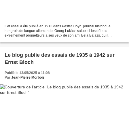
Cet essai a été publié en 1913 dans Pester Lloyd, journal historique
hongrois de langue allemande. Georg Lukács salue ici les débuts
extrêmement prometteurs à ses yeux de son ami Béla Balázs, qu’il
considérait comme l'un des plus grands poètes de sa génération....
Le blog publie des essais de 1935 à 1942 sur
Ernst Bloch
Publié le 13/05/2025 à 11:08
Par
Jean-Pierre Morbois