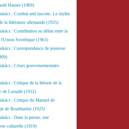
nold Hauser (1969)
kács : Combat anti fasciste. Le mythe
de la littérature allemande (1935)
kács : Contribution au débat entre la
 l'Union Soviétique (1963)
ukács : Correspondance de jeunesse
909)
ukács : Crises gouvernementales
kács : Critique de la théorie de la
re de Lassalle (1932)
ukács : Critique du Manuel de
gie de Boukharine (1925)
kács : Dans la presse, une
rse culturelle (1919)