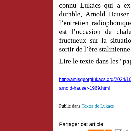
connu Lukács qui a exe
durable, Arnold Hauser 
l’entretien radiophoniq
est l’occasion de chale
fructueux sur la situat
sortir de l’ère stalinienne
Lire le texte dans les "pa
http://amisgeorglukacs.org/2024/1
arnold-hauser-1969.html
Publié dans
Textes de Lukacs
Partager cet article