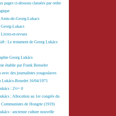
x pages ci-dessous classées par ordre
ogique
 Amis-de-Georg-Lukacs
 Georg-Lukacs
Livres-et-revues
aft : Le testament de Georg Lukács
raphie Georg Lukács
ie établie par Frank Benseler
n avec des journalistes yougoslaves
en Lukács-Bourdet 16/04/1971
ukács : 2½= 0
kács : Allocution au 1er congrès du
es Communistes de Hongrie (1919)
kács : ancienne culture nouvelle