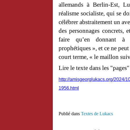
allemands à Berlin-Est, L
réalisme socialiste, qui se do
célébrer abstraitement un aven
des personnages concrets, et
faire qu’en donnant à 
prophétiques », et ce ne peut
court terme, « le maillon suiv
Lire le texte dans les "pages"
http://amisgeorglukacs.org/2024/1
1956.html
Publié dans
Textes de Lukacs