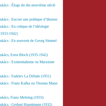
kács : Éloge du dix-neuvième siècle
kács : Encore une politique d’illusion
kács : En critique de l’idéologie
 (1933-1942)
ukács : En souvenir de Georg Simmel
ukács, Ernst Bloch (1935-1942)
ukács : Existentialisme ou Marxisme
kács : Fadeïev La Défaite (1951)
ukács : Franz Kafka ou Thomas Mann
ukács, Franz Mehring (1933)
ukács : Gerhart Hauptmann (1932)