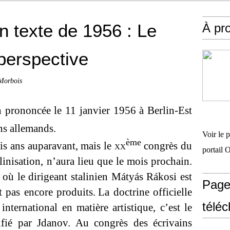
n texte de 1956 : Le
À pr
perspective
 Morbois
n prononcée le 11 janvier 1956 à Berlin-Est
ns allemands.
Voir le 
ème
ois ans auparavant, mais le
xx
congrès du
portail 
inisation, n’aura lieu que le mois prochain.
où le dirigeant stalinien
Mátyás Rákosi est
Page
t pas encore produits.
La doctrine officielle
télé
ernational en matière artistique, c’est le
difié par Jdanov. Au congrès des écrivains