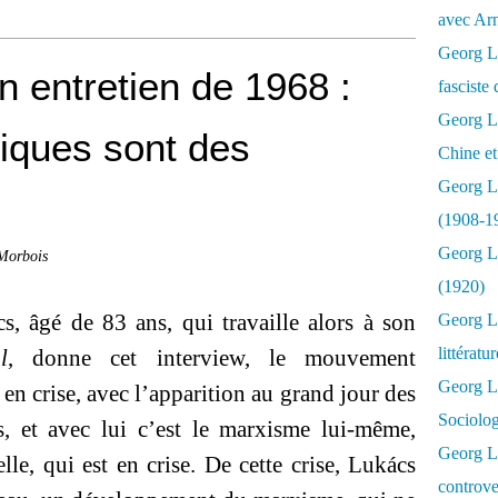
avec Ar
Georg Lu
n entretien de 1968 :
fasciste 
Georg Lu
iques sont des
Chine et
Georg L
(1908-1
Georg L
 Morbois
(1920)
, âgé de 83 ans, qui travaille alors à son
Georg Lu
littératu
l
, donne cet interview, le mouvement
Georg L
en crise, avec l’apparition au grand jour des
Sociolo
s, et avec lui c’est le marxisme lui-même,
Georg Lu
elle, qui est en crise. De cette crise, Lukács
controve