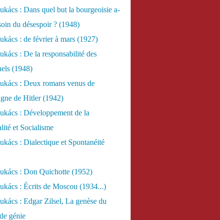
kács : Dans quel but la bourgeoisie a-
esoin du désespoir ? (1948)
kács : de février à mars (1927)
kács : De la responsabilité des
uels (1948)
ukács : Deux romans venus de
gne de Hitler (1942)
ukács : Développement de la
lité et Socialisme
kács : Dialectique et Spontanéité
ukács : Don Quichotte (1952)
kács : Écrits de Moscou (1934...)
kács : Edgar Zilsel, La genèse du
de génie