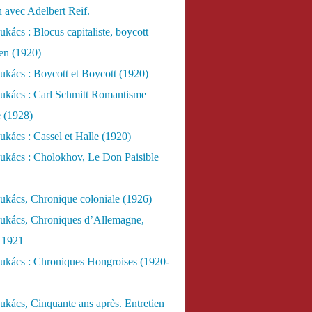
n avec Adelbert Reif.
kács : Blocus capitaliste, boycott
ien (1920)
kács : Boycott et Boycott (1920)
ukács : Carl Schmitt Romantisme
e (1928)
kács : Cassel et Halle (1920)
ukács : Cholokhov, Le Don Paisible
ukács, Chronique coloniale (1926)
ukács, Chroniques d’Allemagne,
, 1921
ukács : Chroniques Hongroises (1920-
kács, Cinquante ans après. Entretien