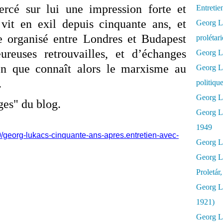
rcé sur lui une impression forte et
Entretie
vit en exil depuis cinquante ans, et
Georg Lu
ue organisé entre Londres et Budapest
prolétar
ureuses retrouvailles, et d’échanges
Georg Lu
ion que connaît alors le marxisme au
Georg L
.
politiqu
Georg Lu
ges" du blog.
Georg L
1949
0/georg-lukacs-cinquante-ans-apres.entretien-avec-
Georg L
Georg L
Proletár
Georg L
1921)
Georg Lu