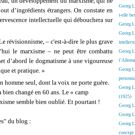
veau, un développement du marxisme, qui ne
Georg Lu
ajout d’ingrédients étrangers. On constate en
t-elle b
fervescence intellectuelle qui débouchera sur
Georg Lu
Georg Lu
 Le révisionnisme, – c'est-à-dire le plus grave
intellect
’hui le marxisme – ne peut être combattu
Georg L
met d’abord le dogmatisme à une vigoureuse
l’Allema
Georg L
ique et pratique. »
personna
n homme seul, dont la voix ne porte guère.
Georg Lu
a bien changé en 60 ans. Le « camp
(1925)
rxisme semble bien oublié. Et pourtant !
Georg L
Georg Lu
ges" du blog :
Georg Lu
concept 