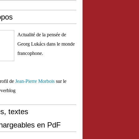
opos
Actualité de la pensée de
Georg Lukács dans le monde
francophone.
profil de
Jean-Pierre Morbois
sur le
Overblog
s, textes
chargeables en PdF