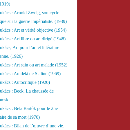
(1919)
ukács : Arnold Zweig, son cycle
ue sur la guerre impérialiste. (1939)
kács : Art et vérité objective (1954)
kács : Art libre ou art dirigé (1948)
ács, Art pour l’art et littérature
ienne. (1926)
kács : Art sain ou art malade (1952)
kács : Au delà de Staline (1969)
kács : Autocritique (1920)
ukács : Beck, La chaussée de
amsk.
kács : Bela Bartók pour le 25e
aire de sa mort (1970)
kács : Bilan de l’œuvre d’une vie.