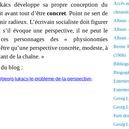
Accès au
ukács développe sa propre conception du
chronol
it avant tout d’être
concret
. Point ne sert de
Album -
ir radieux. L’écrivain socialiste doit figurer
Album -
 s’il évoque une perspective, il ne peut le
Album - 
ces personnages des « physionomies
Bernie T
 être qu’une perspective concrète, modeste, à
(1968)
ant de la chaîne. »
Bibliog
 du blog :
Biograph
0/georg-lukacs-le-probleme-de-la-perspective-
Entretie
Entreti
Georg L
Georg Lu
Parti d
Georg Lu