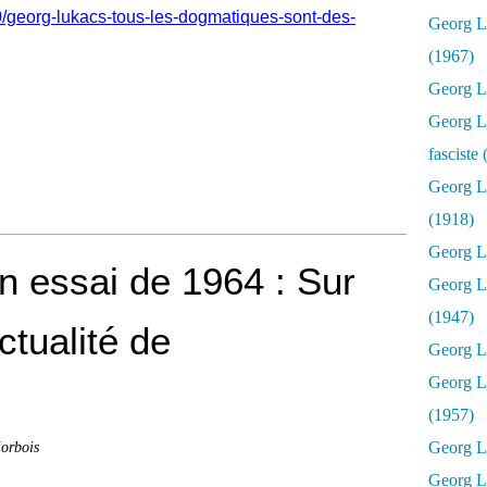
0/georg-lukacs-tous-les-dogmatiques-sont-des-
Georg Lu
(1967)
Georg Lu
Georg Lu
fasciste
Georg L
(1918)
Georg L
un essai de 1964 : Sur
Georg L
(1947)
ctualité de
Georg Lu
Georg L
(1957)
orbois
Georg L
Georg L