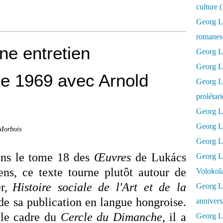
culture 
Georg L
romanesq
ne entretien
Georg Lu
Georg Lu
de 1969 avec Arnold
Georg Luk
prolétar
Georg Lu
Georg Lu
 Morbois
Georg Lu
dans le tome 18 des
Œ
uvres
de Lukács
Georg L
ens, ce texte tourne plutôt autour de
Volokol
r,
Histoire sociale de l'Art et de la
Georg Lu
de sa publication en langue hongroise.
annivers
 le cadre du
Cercle du Dimanche
, il a
Georg Lu