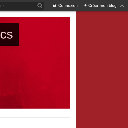
Connexion
+
Créer mon blog
ács