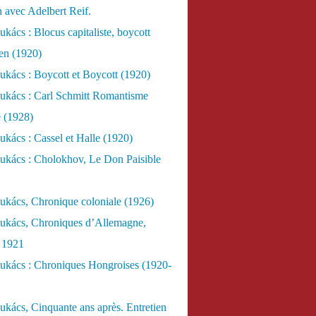
n avec Adelbert Reif.
kács : Blocus capitaliste, boycott
ien (1920)
kács : Boycott et Boycott (1920)
ukács : Carl Schmitt Romantisme
e (1928)
kács : Cassel et Halle (1920)
ukács : Cholokhov, Le Don Paisible
ukács, Chronique coloniale (1926)
ukács, Chroniques d’Allemagne,
, 1921
ukács : Chroniques Hongroises (1920-
kács, Cinquante ans après. Entretien