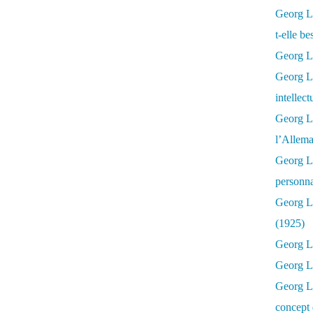
Georg Lu
t-elle b
Georg Lu
Georg Lu
intellect
Georg L
l’Allema
Georg L
personna
Georg Lu
(1925)
Georg L
Georg Lu
Georg Lu
concept 