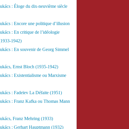
kács : Éloge du dix-neuvième siècle
kács : Encore une politique d’illusion
kács : En critique de l’idéologie
 (1933-1942)
ukács : En souvenir de Georg Simmel
ukács, Ernst Bloch (1935-1942)
ukács : Existentialisme ou Marxisme
kács : Fadeïev La Défaite (1951)
ukács : Franz Kafka ou Thomas Mann
ukács, Franz Mehring (1933)
ukács : Gerhart Hauptmann (1932)