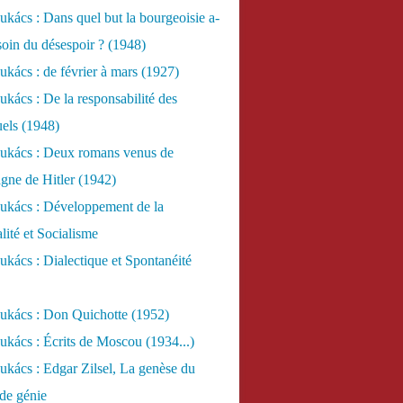
kács : Dans quel but la bourgeoisie a-
esoin du désespoir ? (1948)
kács : de février à mars (1927)
kács : De la responsabilité des
uels (1948)
ukács : Deux romans venus de
gne de Hitler (1942)
ukács : Développement de la
lité et Socialisme
kács : Dialectique et Spontanéité
ukács : Don Quichotte (1952)
kács : Écrits de Moscou (1934...)
kács : Edgar Zilsel, La genèse du
de génie