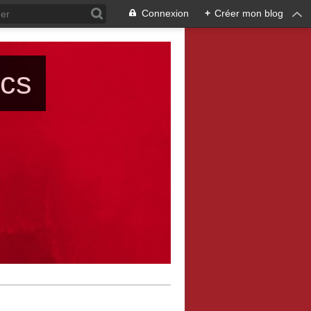
Connexion
+
Créer mon blog
ács