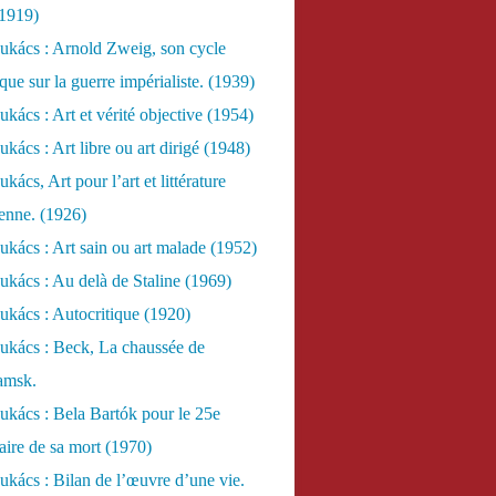
(1919)
ukács : Arnold Zweig, son cycle
ue sur la guerre impérialiste. (1939)
kács : Art et vérité objective (1954)
kács : Art libre ou art dirigé (1948)
ács, Art pour l’art et littérature
ienne. (1926)
kács : Art sain ou art malade (1952)
kács : Au delà de Staline (1969)
kács : Autocritique (1920)
ukács : Beck, La chaussée de
amsk.
kács : Bela Bartók pour le 25e
aire de sa mort (1970)
kács : Bilan de l’œuvre d’une vie.