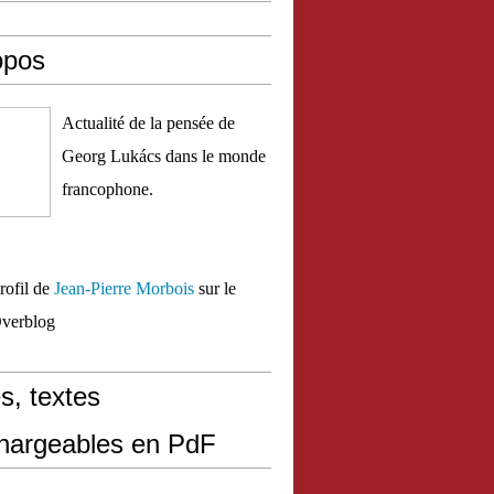
opos
Actualité de la pensée de
Georg Lukács dans le monde
francophone.
profil de
Jean-Pierre Morbois
sur le
Overblog
s, textes
chargeables en PdF