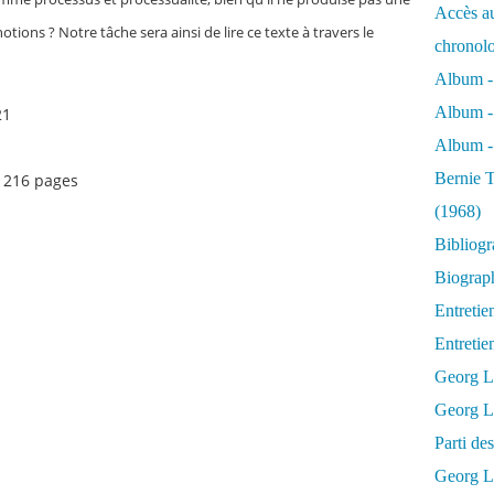
Accès au
tions ? Notre tâche sera ainsi de lire ce texte à travers le
chronol
Album -
Album -
21
Album - 
Bernie T
• 216 pages
(1968)
Bibliog
Biograph
Entretie
Entreti
Georg L
Georg Lu
Parti d
Georg Lu