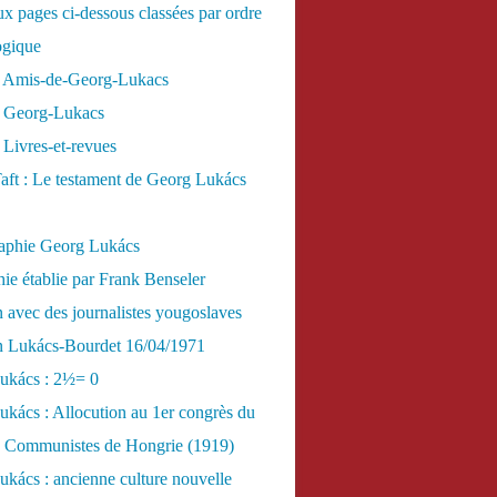
x pages ci-dessous classées par ordre
ogique
 Amis-de-Georg-Lukacs
 Georg-Lukacs
Livres-et-revues
aft : Le testament de Georg Lukács
raphie Georg Lukács
ie établie par Frank Benseler
n avec des journalistes yougoslaves
en Lukács-Bourdet 16/04/1971
ukács : 2½= 0
kács : Allocution au 1er congrès du
es Communistes de Hongrie (1919)
kács : ancienne culture nouvelle