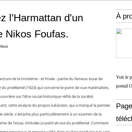
 l'Harmattan d'un
À pr
e Nikos Foufas.
rbois
Voir le 
ure de la troisième - et finale - partie du fameux essai de
portail 
e du prolétariat
(1923) qui concerne le point de vue matérialiste,
ouvrière sur l'être social-historique réifié de la société
Page
ant, cette analyse du propos lukácsien, qui a marqué la pensée
20e siècle, s'attache plus particulièrement à un examen de la
télé
ie de l'essai, intitulée
Le point de vue du prolétariat
. Comment
 comme processus et processualité, bien qu'il ne produise pas une