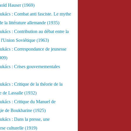
nold Hauser (1969)
kács : Combat anti fasciste. Le mythe
de la littérature allemande (1935)
kács : Contribution au débat entre la
 l'Union Soviétique (1963)
ukács : Correspondance de jeunesse
909)
ukács : Crises gouvernementales
kács : Critique de la théorie de la
re de Lassalle (1932)
ukács : Critique du Manuel de
gie de Boukharine (1925)
kács : Dans la presse, une
rse culturelle (1919)