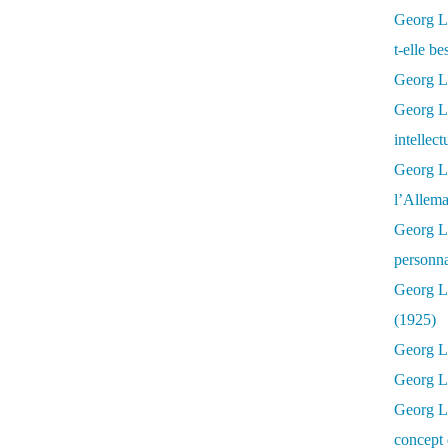
Georg Lu
t-elle b
Georg Lu
Georg Lu
intellect
Georg L
l’Allema
Georg L
personna
Georg Lu
(1925)
Georg L
Georg Lu
Georg Lu
concept 