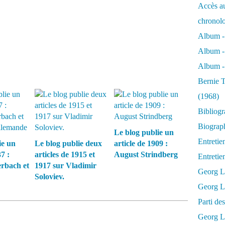
Accès au
chronol
Album -
Album -
Album - 
Bernie T
(1968)
Bibliog
Biograph
Le blog publie un
Entretie
ie un
Le blog publie deux
article de 1909 :
7 :
articles de 1915 et
August Strindberg
Entreti
rbach et
1917 sur Vladimir
Georg L
Soloviev.
Georg Lu
Parti d
Georg Lu