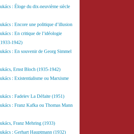
kács : Éloge du dix-neuvième siècle
kács : Encore une politique d’illusion
kács : En critique de l’idéologie
 (1933-1942)
ukács : En souvenir de Georg Simmel
ukács, Ernst Bloch (1935-1942)
ukács : Existentialisme ou Marxisme
kács : Fadeïev La Défaite (1951)
ukács : Franz Kafka ou Thomas Mann
ukács, Franz Mehring (1933)
ukács : Gerhart Hauptmann (1932)