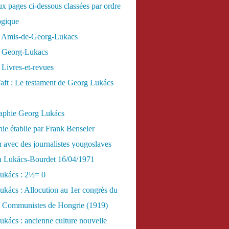
x pages ci-dessous classées par ordre
ogique
 Amis-de-Georg-Lukacs
 Georg-Lukacs
Livres-et-revues
aft : Le testament de Georg Lukács
raphie Georg Lukács
ie établie par Frank Benseler
n avec des journalistes yougoslaves
en Lukács-Bourdet 16/04/1971
ukács : 2½= 0
kács : Allocution au 1er congrès du
es Communistes de Hongrie (1919)
kács : ancienne culture nouvelle