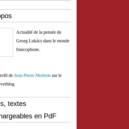
opos
Actualité de la pensée de
Georg Lukács dans le monde
francophone.
profil de
Jean-Pierre Morbois
sur le
Overblog
s, textes
chargeables en PdF