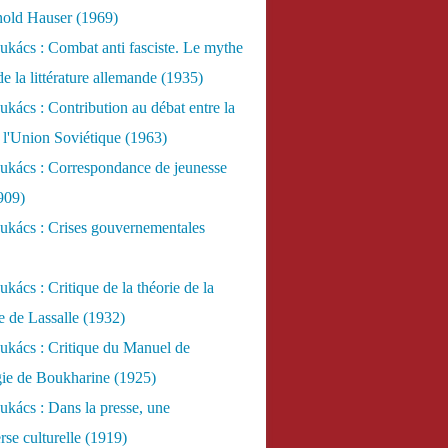
nold Hauser (1969)
kács : Combat anti fasciste. Le mythe
de la littérature allemande (1935)
kács : Contribution au débat entre la
 l'Union Soviétique (1963)
ukács : Correspondance de jeunesse
909)
ukács : Crises gouvernementales
kács : Critique de la théorie de la
re de Lassalle (1932)
ukács : Critique du Manuel de
gie de Boukharine (1925)
kács : Dans la presse, une
rse culturelle (1919)