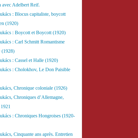
n avec Adelbert Reif.
kács : Blocus capitaliste, boycott
ien (1920)
kács : Boycott et Boycott (1920)
ukács : Carl Schmitt Romantisme
e (1928)
kács : Cassel et Halle (1920)
ukács : Cholokhov, Le Don Paisible
ukács, Chronique coloniale (1926)
ukács, Chroniques d’Allemagne,
, 1921
ukács : Chroniques Hongroises (1920-
kács, Cinquante ans après. Entretien