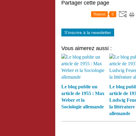
Partager cette page
Repost
0
S'inscrire à la newsletter
Vous aimerez aussi :
Le blog publie un
Le blog publ
article de 1955 : Max
article de 193
Weber et la
Ludwig Feue
Sociologie allemande
la littérature
allemande