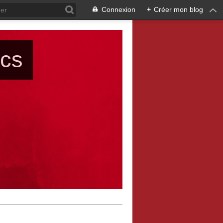
Connexion
+
Créer mon blog
ács