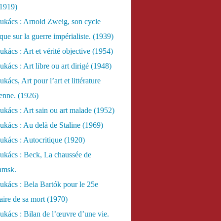
(1919)
ukács : Arnold Zweig, son cycle
ue sur la guerre impérialiste. (1939)
kács : Art et vérité objective (1954)
kács : Art libre ou art dirigé (1948)
ács, Art pour l’art et littérature
ienne. (1926)
kács : Art sain ou art malade (1952)
kács : Au delà de Staline (1969)
kács : Autocritique (1920)
ukács : Beck, La chaussée de
amsk.
kács : Bela Bartók pour le 25e
aire de sa mort (1970)
kács : Bilan de l’œuvre d’une vie.