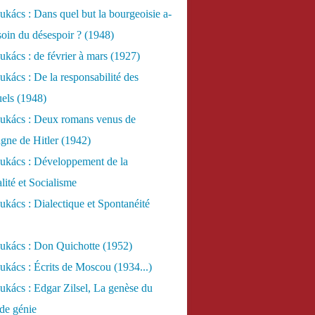
kács : Dans quel but la bourgeoisie a-
esoin du désespoir ? (1948)
kács : de février à mars (1927)
kács : De la responsabilité des
uels (1948)
ukács : Deux romans venus de
gne de Hitler (1942)
ukács : Développement de la
lité et Socialisme
kács : Dialectique et Spontanéité
ukács : Don Quichotte (1952)
kács : Écrits de Moscou (1934...)
kács : Edgar Zilsel, La genèse du
de génie