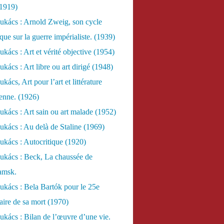
(1919)
ukács : Arnold Zweig, son cycle
ue sur la guerre impérialiste. (1939)
kács : Art et vérité objective (1954)
kács : Art libre ou art dirigé (1948)
ács, Art pour l’art et littérature
ienne. (1926)
kács : Art sain ou art malade (1952)
kács : Au delà de Staline (1969)
kács : Autocritique (1920)
ukács : Beck, La chaussée de
amsk.
kács : Bela Bartók pour le 25e
aire de sa mort (1970)
kács : Bilan de l’œuvre d’une vie.