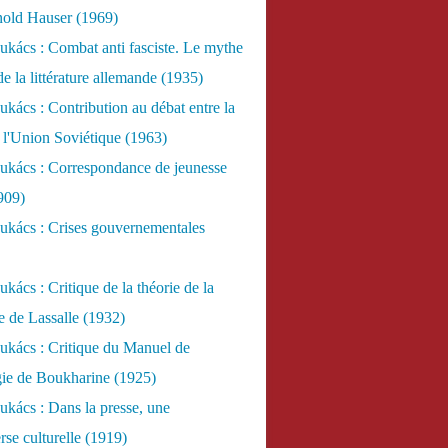
nold Hauser (1969)
kács : Combat anti fasciste. Le mythe
de la littérature allemande (1935)
kács : Contribution au débat entre la
 l'Union Soviétique (1963)
ukács : Correspondance de jeunesse
909)
ukács : Crises gouvernementales
kács : Critique de la théorie de la
re de Lassalle (1932)
ukács : Critique du Manuel de
gie de Boukharine (1925)
kács : Dans la presse, une
rse culturelle (1919)