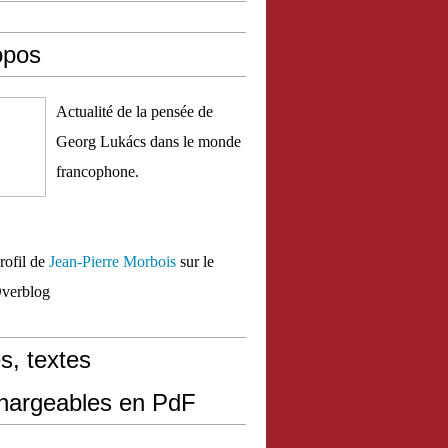
opos
Actualité de la pensée de
Georg Lukács dans le monde
francophone.
profil de
Jean-Pierre Morbois
sur le
Overblog
s, textes
chargeables en PdF