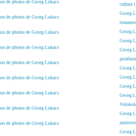
culture 
Georg L
romanesq
Georg Lu
Georg Lu
Georg Luk
prolétar
Georg Lu
Georg Lu
Georg Lu
Georg L
Volokol
Georg Lu
annivers
Georg Lu