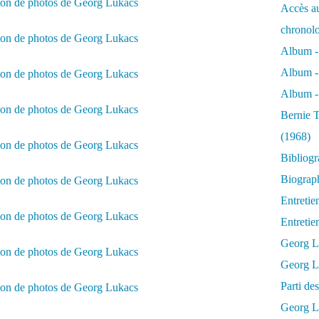
Accès au
chronol
Album -
Album -
Album - 
Bernie T
(1968)
Bibliog
Biograph
Entretie
Entreti
Georg L
Georg Lu
Parti d
Georg Lu