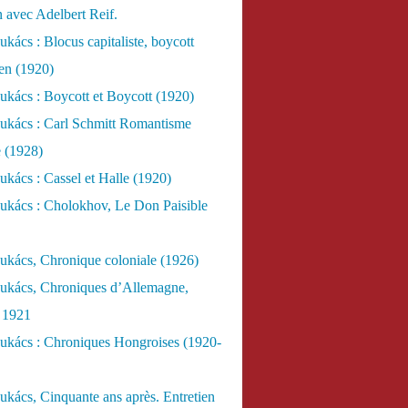
n avec Adelbert Reif.
kács : Blocus capitaliste, boycott
ien (1920)
kács : Boycott et Boycott (1920)
ukács : Carl Schmitt Romantisme
e (1928)
kács : Cassel et Halle (1920)
ukács : Cholokhov, Le Don Paisible
ukács, Chronique coloniale (1926)
ukács, Chroniques d’Allemagne,
, 1921
ukács : Chroniques Hongroises (1920-
kács, Cinquante ans après. Entretien