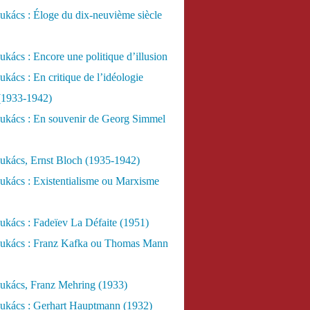
kács : Éloge du dix-neuvième siècle
kács : Encore une politique d’illusion
kács : En critique de l’idéologie
 (1933-1942)
ukács : En souvenir de Georg Simmel
ukács, Ernst Bloch (1935-1942)
ukács : Existentialisme ou Marxisme
kács : Fadeïev La Défaite (1951)
ukács : Franz Kafka ou Thomas Mann
ukács, Franz Mehring (1933)
ukács : Gerhart Hauptmann (1932)