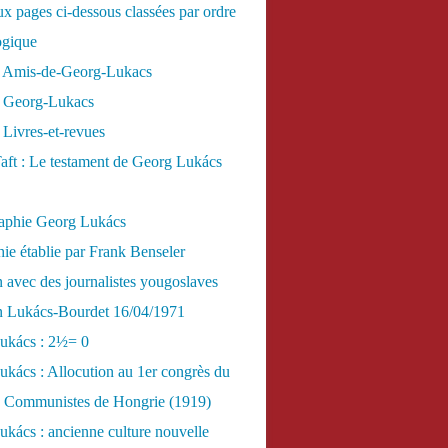
x pages ci-dessous classées par ordre
ogique
 Amis-de-Georg-Lukacs
 Georg-Lukacs
Livres-et-revues
aft : Le testament de Georg Lukács
raphie Georg Lukács
ie établie par Frank Benseler
n avec des journalistes yougoslaves
en Lukács-Bourdet 16/04/1971
ukács : 2½= 0
kács : Allocution au 1er congrès du
es Communistes de Hongrie (1919)
kács : ancienne culture nouvelle