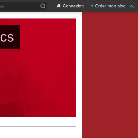
Connexion
+
Créer mon blog
ács