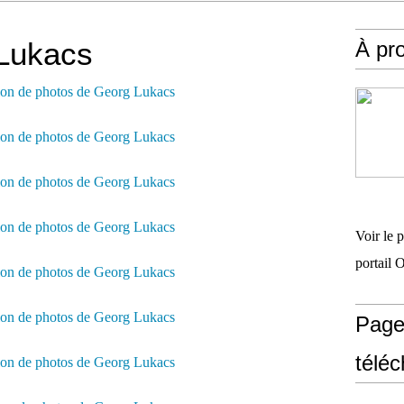
Lukacs
À pr
Voir le 
portail 
Page
télé