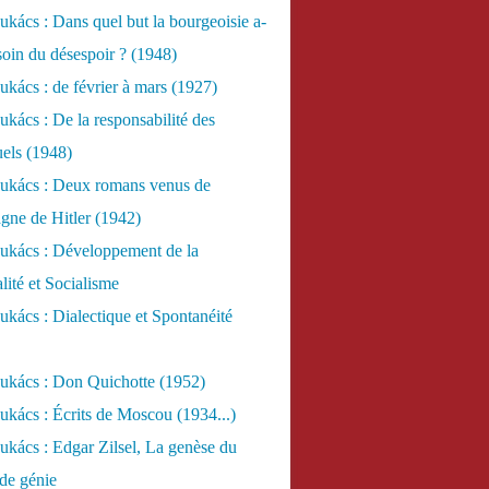
kács : Dans quel but la bourgeoisie a-
esoin du désespoir ? (1948)
kács : de février à mars (1927)
kács : De la responsabilité des
uels (1948)
ukács : Deux romans venus de
gne de Hitler (1942)
ukács : Développement de la
lité et Socialisme
kács : Dialectique et Spontanéité
ukács : Don Quichotte (1952)
kács : Écrits de Moscou (1934...)
kács : Edgar Zilsel, La genèse du
de génie