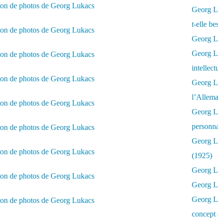
Georg Lu
t-elle b
Georg Lu
Georg Lu
intellect
Georg L
l’Allema
Georg L
personna
Georg Lu
(1925)
Georg L
Georg Lu
Georg Lu
concept 