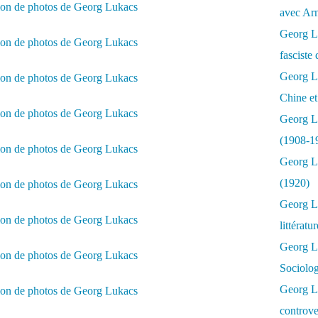
avec Ar
Georg Lu
fasciste 
Georg Lu
Chine et
Georg L
(1908-1
Georg L
(1920)
Georg Lu
littératu
Georg L
Sociolo
Georg Lu
controve