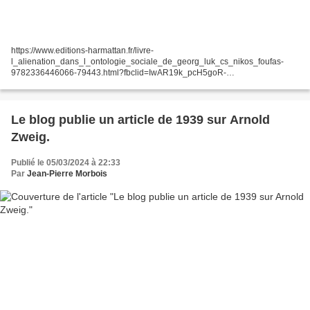
https://www.editions-harmattan.fr/livre-
l_alienation_dans_l_ontologie_sociale_de_georg_luk_cs_nikos_foufas-
9782336446066-79443.html?fbclid=IwAR19k_pcH5goR-
ABxHwyN3jDa8sPZhEas0GfvFLZ-MFLT4FBGSF0iWQOcKA
Le blog publie un article de 1939 sur Arnold
Zweig.
Publié le 05/03/2024 à 22:33
Par
Jean-Pierre Morbois