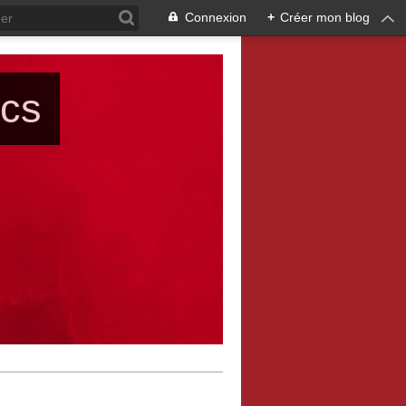
Connexion
+
Créer mon blog
ács