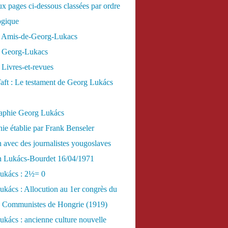
x pages ci-dessous classées par ordre
ogique
 Amis-de-Georg-Lukacs
 Georg-Lukacs
Livres-et-revues
aft : Le testament de Georg Lukács
raphie Georg Lukács
ie établie par Frank Benseler
n avec des journalistes yougoslaves
en Lukács-Bourdet 16/04/1971
ukács : 2½= 0
kács : Allocution au 1er congrès du
es Communistes de Hongrie (1919)
kács : ancienne culture nouvelle