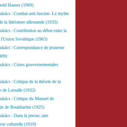
nold Hauser (1969)
kács : Combat anti fasciste. Le mythe
de la littérature allemande (1935)
kács : Contribution au débat entre la
 l'Union Soviétique (1963)
ukács : Correspondance de jeunesse
909)
ukács : Crises gouvernementales
kács : Critique de la théorie de la
re de Lassalle (1932)
ukács : Critique du Manuel de
gie de Boukharine (1925)
kács : Dans la presse, une
rse culturelle (1919)