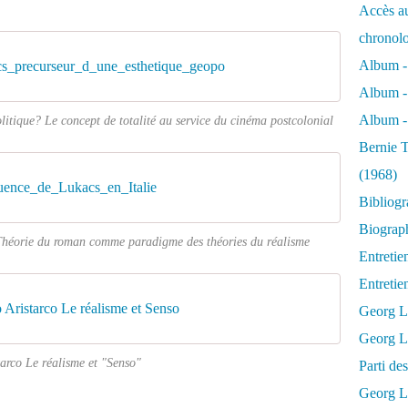
Accès au
chronol
Album -
cs_precurseur_d_une_esthetique_geopo
Album -
Album - 
litique? Le concept de totalité au service du cinéma postcolonial
Bernie T
(1968)
luence_de_Lukacs_en_Italie
Bibliog
Biograph
 Théorie du roman comme paradigme des théories du réalisme
Entretie
Entreti
 Aristarco Le réalisme et Senso
Georg L
Georg Lu
tarco Le réalisme et "Senso"
Parti d
Georg Lu