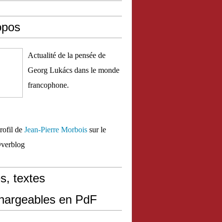
opos
Actualité de la pensée de
Georg Lukács dans le monde
francophone.
profil de
Jean-Pierre Morbois
sur le
Overblog
s, textes
chargeables en PdF