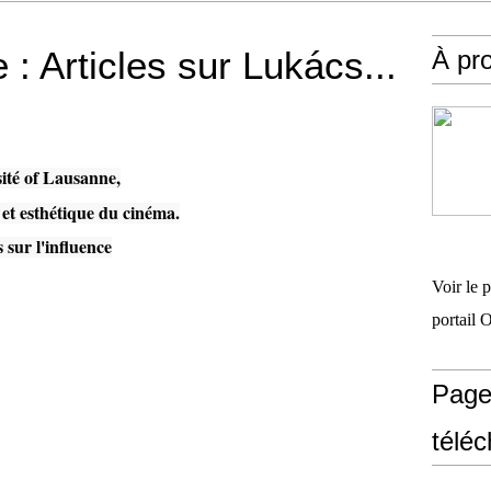
 : Articles sur Lukács...
À pr
sité of Lausanne,
e et esthétique du cinéma.
s sur l'influence
Voir le 
portail 
Page
télé