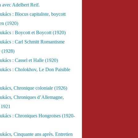
n avec Adelbert Reif.
kács : Blocus capitaliste, boycott
ien (1920)
kács : Boycott et Boycott (1920)
ukács : Carl Schmitt Romantisme
e (1928)
kács : Cassel et Halle (1920)
ukács : Cholokhov, Le Don Paisible
ukács, Chronique coloniale (1926)
ukács, Chroniques d’Allemagne,
, 1921
ukács : Chroniques Hongroises (1920-
kács, Cinquante ans après. Entretien