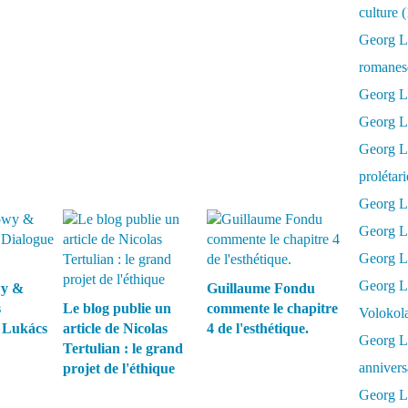
culture 
Georg L
romanesq
Georg Lu
Georg Lu
Georg Luk
prolétar
Georg Lu
Georg Lu
Georg Lu
Georg L
wy &
Guillaume Fondu
s
Le blog publie un
commente le chapitre
Volokol
 Lukács
article de Nicolas
4 de l'esthétique.
Georg Lu
Tertulian : le grand
annivers
projet de l'éthique
Georg Lu