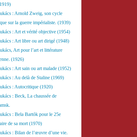
(1919)
ukács : Arnold Zweig, son cycle
ue sur la guerre impérialiste. (1939)
kács : Art et vérité objective (1954)
kács : Art libre ou art dirigé (1948)
ács, Art pour l’art et littérature
ienne. (1926)
kács : Art sain ou art malade (1952)
kács : Au delà de Staline (1969)
kács : Autocritique (1920)
ukács : Beck, La chaussée de
amsk.
kács : Bela Bartók pour le 25e
aire de sa mort (1970)
kács : Bilan de l’œuvre d’une vie.