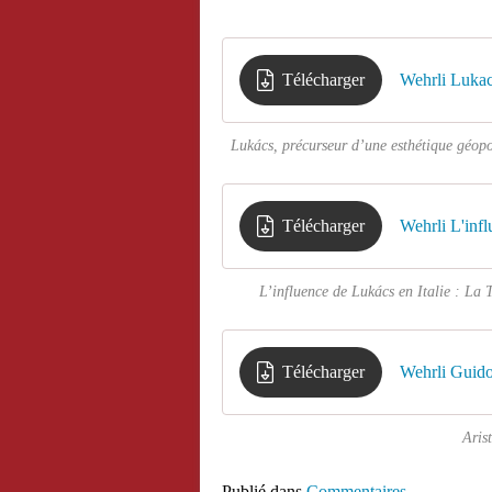
Télécharger
Wehrli Luka
Lukács, précurseur d’une esthétique géopo
Télécharger
Wehrli L'inf
L’influence de Lukács en Italie : La
Télécharger
Wehrli Guido
Aris
Publié dans
Commentaires