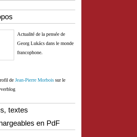
opos
Actualité de la pensée de
Georg Lukács dans le monde
francophone.
profil de
Jean-Pierre Morbois
sur le
Overblog
s, textes
chargeables en PdF