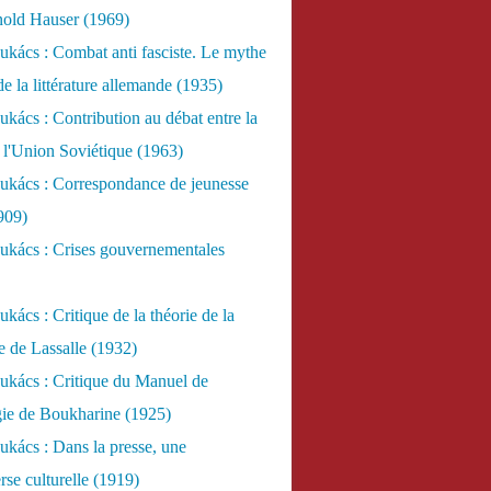
nold Hauser (1969)
kács : Combat anti fasciste. Le mythe
de la littérature allemande (1935)
kács : Contribution au débat entre la
 l'Union Soviétique (1963)
ukács : Correspondance de jeunesse
909)
ukács : Crises gouvernementales
kács : Critique de la théorie de la
re de Lassalle (1932)
ukács : Critique du Manuel de
gie de Boukharine (1925)
kács : Dans la presse, une
rse culturelle (1919)