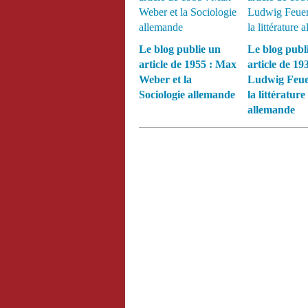
Le blog publie un
Le blog publ
article de 1955 : Max
article de 193
Weber et la
Ludwig Feue
Sociologie allemande
la littérature
allemande