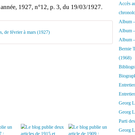
Accès au
année, 1927, n°12, p. 3, du 19/03/1927.
chronol
Album -
Album -
, de février à mars (1927)
Album - 
Bernie T
(1968)
Bibliog
Biograph
Entretie
Entreti
Georg L
Georg Lu
Parti d
Georg Lu