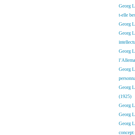
Georg Lu
t-elle b
Georg Lu
Georg Lu
intellect
Georg L
l’Allema
Georg L
personna
Georg Lu
(1925)
Georg L
Georg Lu
Georg Lu
concept 