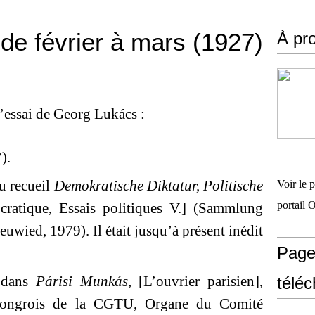
de février à mars (1927)
À pr
 l’essai de Georg Lukács :
).
du recueil
Demokratische Diktatur, Politische
Voir le 
portail 
ratique, Essais politiques V.] (
Sammlung
wied, 1979). Il était jusqu’à présent inédit
Page
e dans
Párisi Munkás
,
[L’ouvrier parisien],
télé
hongrois de la CGTU, Organe du Comité