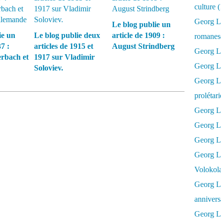
culture 
Georg L
Le blog publie un
ie un
Le blog publie deux
article de 1909 :
romanesq
7 :
articles de 1915 et
August Strindberg
Georg Lu
rbach et
1917 sur Vladimir
Georg Lu
Soloviev.
Georg Luk
prolétar
Georg Lu
Georg Lu
Georg Lu
Georg L
Volokol
Georg Lu
annivers
Georg Lu