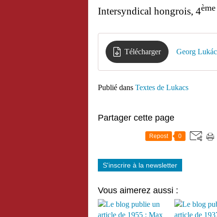
ème
Intersyndical hongrois, 4
Télécharger
Georg Lukács
Publié dans
Textes de Lukacs
Partager cette page
Repost
0
S'inscrire à la newsletter
Vous aimerez aussi :