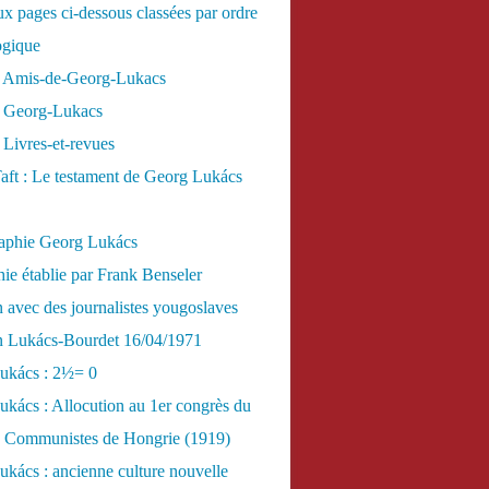
x pages ci-dessous classées par ordre
ogique
 Amis-de-Georg-Lukacs
 Georg-Lukacs
Livres-et-revues
aft : Le testament de Georg Lukács
raphie Georg Lukács
ie établie par Frank Benseler
n avec des journalistes yougoslaves
en Lukács-Bourdet 16/04/1971
ukács : 2½= 0
kács : Allocution au 1er congrès du
es Communistes de Hongrie (1919)
kács : ancienne culture nouvelle