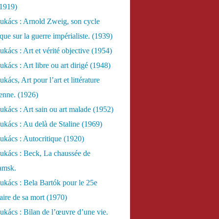
(1919)
ukács : Arnold Zweig, son cycle
ue sur la guerre impérialiste. (1939)
kács : Art et vérité objective (1954)
kács : Art libre ou art dirigé (1948)
ács, Art pour l’art et littérature
ienne. (1926)
kács : Art sain ou art malade (1952)
kács : Au delà de Staline (1969)
kács : Autocritique (1920)
ukács : Beck, La chaussée de
amsk.
kács : Bela Bartók pour le 25e
aire de sa mort (1970)
kács : Bilan de l’œuvre d’une vie.