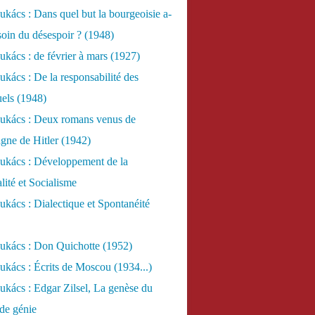
kács : Dans quel but la bourgeoisie a-
esoin du désespoir ? (1948)
kács : de février à mars (1927)
kács : De la responsabilité des
uels (1948)
ukács : Deux romans venus de
gne de Hitler (1942)
ukács : Développement de la
lité et Socialisme
kács : Dialectique et Spontanéité
ukács : Don Quichotte (1952)
kács : Écrits de Moscou (1934...)
kács : Edgar Zilsel, La genèse du
de génie