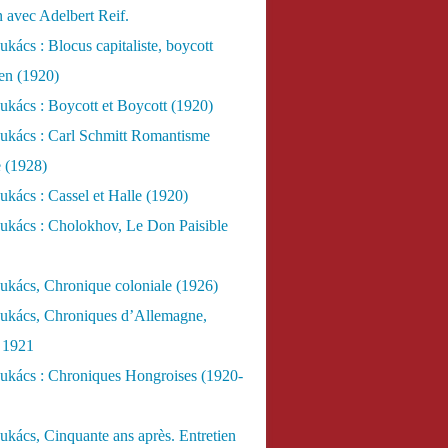
n avec Adelbert Reif.
kács : Blocus capitaliste, boycott
ien (1920)
kács : Boycott et Boycott (1920)
ukács : Carl Schmitt Romantisme
e (1928)
kács : Cassel et Halle (1920)
ukács : Cholokhov, Le Don Paisible
ukács, Chronique coloniale (1926)
ukács, Chroniques d’Allemagne,
, 1921
ukács : Chroniques Hongroises (1920-
kács, Cinquante ans après. Entretien