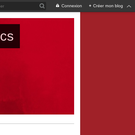
Connexion
+
Créer mon blog
ács