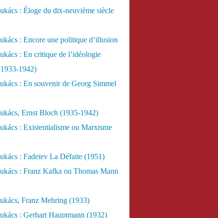
kács : Éloge du dix-neuvième siècle
kács : Encore une politique d’illusion
kács : En critique de l’idéologie
 (1933-1942)
ukács : En souvenir de Georg Simmel
ukács, Ernst Bloch (1935-1942)
ukács : Existentialisme ou Marxisme
kács : Fadeïev La Défaite (1951)
ukács : Franz Kafka ou Thomas Mann
ukács, Franz Mehring (1933)
ukács : Gerhart Hauptmann (1932)