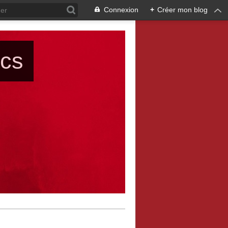
Connexion
+
Créer mon blog
ács