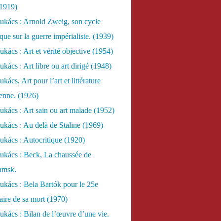
(1919)
ukács : Arnold Zweig, son cycle
ue sur la guerre impérialiste. (1939)
kács : Art et vérité objective (1954)
kács : Art libre ou art dirigé (1948)
ács, Art pour l’art et littérature
ienne. (1926)
kács : Art sain ou art malade (1952)
kács : Au delà de Staline (1969)
kács : Autocritique (1920)
ukács : Beck, La chaussée de
amsk.
kács : Bela Bartók pour le 25e
aire de sa mort (1970)
kács : Bilan de l’œuvre d’une vie.