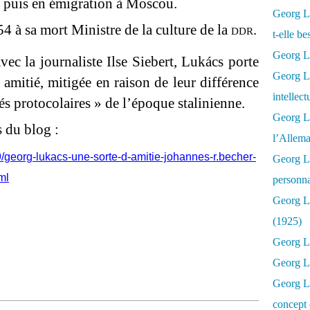
, puis en émigration à Moscou.
Georg Lu
54 à sa mort Ministre de la culture de la
ddr
.
t-elle b
Georg Lu
ec la journaliste Ilse Siebert,
Lukács porte
Georg Lu
 amitié, mitigée en raison de leur différence
intellect
tés protocolaires » de l’époque stalinienne.
Georg L
s du blog :
l’Allema
9/georg-lukacs-une-sorte-d-amitie-johannes-r.becher-
Georg L
ml
personna
Georg Lu
(1925)
Georg L
Georg Lu
Georg Lu
concept 