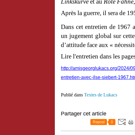
Linkskurve
et au
Rote Fahne
Après la guerre, il sera de 19
Dans cet entretien de 1967 av
un jugement global sur cette
d’attitude face aux « nécessi
Lire l'entretien dans les page
http://amisgeorglukacs.org/2024/0
entretien-avec-ilse-siebert-1967.ht
Publié dans
Textes de Lukacs
Partager cet article
Repost
0