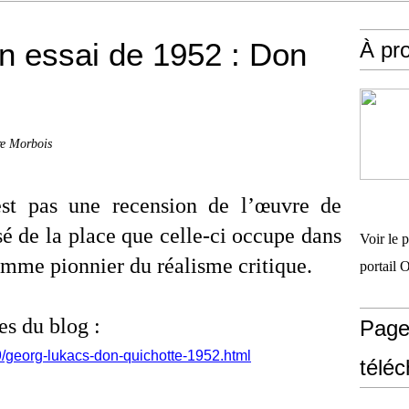
un essai de 1952 : Don
À pr
re Morbois
st pas une recension de l’œuvre de
é de la place que celle-ci occupe dans
Voir le 
omme pionnier du réalisme critique.
portail 
ges du blog :
Page
9/georg-lukacs-don-quichotte-1952.html
télé