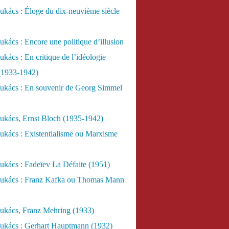
kács : Éloge du dix-neuvième siècle
kács : Encore une politique d’illusion
kács : En critique de l’idéologie
 (1933-1942)
ukács : En souvenir de Georg Simmel
ukács, Ernst Bloch (1935-1942)
ukács : Existentialisme ou Marxisme
kács : Fadeïev La Défaite (1951)
ukács : Franz Kafka ou Thomas Mann
ukács, Franz Mehring (1933)
ukács : Gerhart Hauptmann (1932)