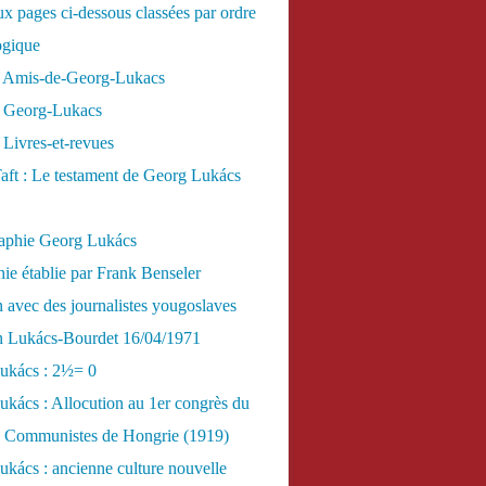
x pages ci-dessous classées par ordre
ogique
 Amis-de-Georg-Lukacs
 Georg-Lukacs
Livres-et-revues
aft : Le testament de Georg Lukács
raphie Georg Lukács
ie établie par Frank Benseler
n avec des journalistes yougoslaves
en Lukács-Bourdet 16/04/1971
ukács : 2½= 0
kács : Allocution au 1er congrès du
es Communistes de Hongrie (1919)
kács : ancienne culture nouvelle