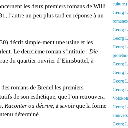
culture 
concernent les deux premiers romans de
Willi
Georg L
1, l’autre un peu plus tard en réponse à un
romanesq
Georg Lu
Georg Lu
930) décrit simple-ment une usine et les
Georg Luk
oulent. Le deuxième roman s’intitule :
Die
prolétar
 rue du quartier ouvrier d’
Eimsbüttel
, à
Georg Lu
Georg Lu
Georg Lu
ue des romans de
Bredel
les premiers
Georg L
utifs de son esthétique, que l’on retrouvera
Volokol
n, Raconter ou décrire,
à savoir que la forme
Georg Lu
ontenu déterminé.
annivers
Georg Lu