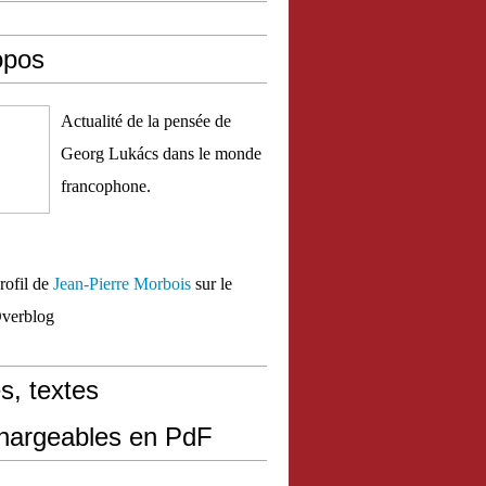
opos
Actualité de la pensée de
Georg Lukács dans le monde
francophone.
profil de
Jean-Pierre Morbois
sur le
Overblog
s, textes
chargeables en PdF