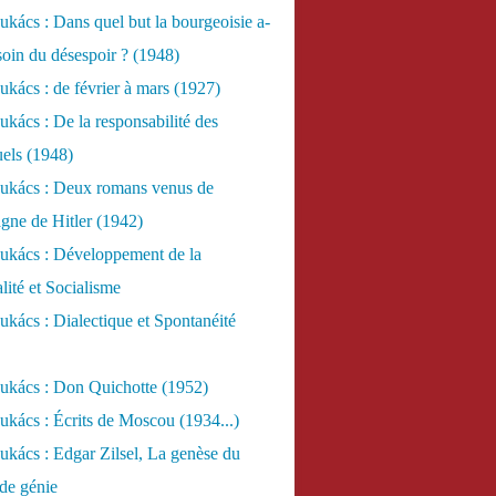
kács : Dans quel but la bourgeoisie a-
esoin du désespoir ? (1948)
kács : de février à mars (1927)
kács : De la responsabilité des
uels (1948)
ukács : Deux romans venus de
gne de Hitler (1942)
ukács : Développement de la
lité et Socialisme
kács : Dialectique et Spontanéité
ukács : Don Quichotte (1952)
kács : Écrits de Moscou (1934...)
kács : Edgar Zilsel, La genèse du
de génie