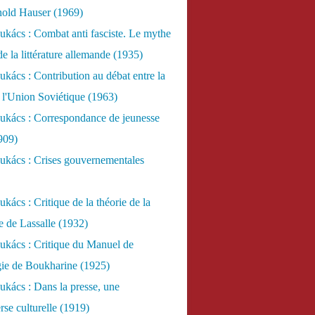
nold Hauser (1969)
kács : Combat anti fasciste. Le mythe
de la littérature allemande (1935)
kács : Contribution au débat entre la
 l'Union Soviétique (1963)
ukács : Correspondance de jeunesse
909)
ukács : Crises gouvernementales
kács : Critique de la théorie de la
re de Lassalle (1932)
ukács : Critique du Manuel de
gie de Boukharine (1925)
kács : Dans la presse, une
rse culturelle (1919)