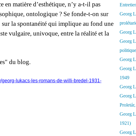
e en matière d’esthétique, n’y a-t-il pas
Entretie
sophique, ontologique ? Se fonde-t-on sur
Georg Lu
ou sur la spontanéité qui implique au fond une
prolétar
Georg Lu
ste vulgaire, univoque, entre la réalité et la
Georg L
politiqu
Georg Lu
ges" du blog.
Georg L
1949
9/georg-lukacs-les-romans-de-willi-bredel-1931-
Georg L
Georg L
Proletár
Georg L
1921)
Georg Lu