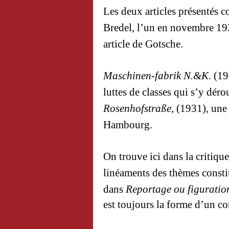
Les deux articles présentés 
Bredel
, l’un en novembre 193
article de Gotsche.
Maschinen-fabrik N.&K
. (1
luttes de classes qui s’y dér
Rosenhofstraße
, (1931), une
Hambourg.
On trouve ici dans la critiq
linéaments des thèmes constit
dans
Reportage ou figuratio
est toujours la forme d’un c