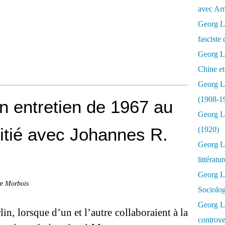
avec Ar
Georg Lu
fasciste 
Georg Lu
Chine et
Georg L
(1908-1
un entretien de 1967 au
Georg L
itié avec Johannes R.
(1920)
Georg Lu
littératu
Georg L
re Morbois
Sociolo
Georg Lu
n, lorsque d’un et l’autre collaboraient à la
controve