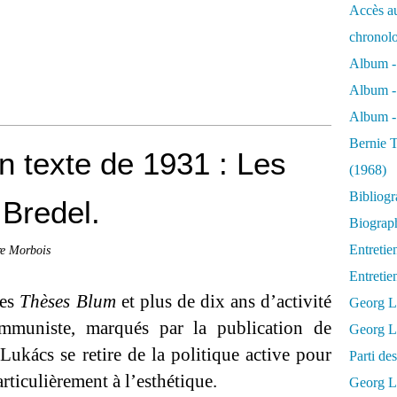
Accès au
chronol
Album -
Album -
Album - 
Bernie T
un texte de 1931 : Les
(1968)
Bibliog
 Bredel.
Biograph
Entretie
re Morbois
Entreti
des
Thèses Blum
et plus de dix ans d’activité
Georg L
muniste, marqués par la publication de
Georg Lu
Lukács se retire de la politique active pour
Parti d
articulièrement à l’esthétique.
Georg Lu