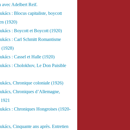
n avec Adelbert Reif.
kács : Blocus capitaliste, boycott
ien (1920)
kács : Boycott et Boycott (1920)
ukács : Carl Schmitt Romantisme
e (1928)
kács : Cassel et Halle (1920)
ukács : Cholokhov, Le Don Paisible
ukács, Chronique coloniale (1926)
ukács, Chroniques d’Allemagne,
, 1921
ukács : Chroniques Hongroises (1920-
kács, Cinquante ans après. Entretien