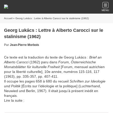
MENU
Accueil
» Georg Lukács : Lettre à Alberto Carocci sur le stalinisme (1962)
Georg Lukács : Lettre à Alberto Carocci sur le
stalinisme (1962)
Par
Jean-Pierre Morbois
Ce texte est la traduction du texte de Georg Lukács :
Brief an
Alberto Carocci
(1962) paru dans
Forum, Österreichische
Monatsblätter für kulturelle Freiheit
[Forum, mensuel autrichien
pour la liberté culturelle], 10e année, numéros 115-116, 117
(1963), pp. 335-357, pp. 407-411.
Il occupe les pages 658 à 680 du recueil
Schriften zur Ideologie
und Politik
[Écrits sur l’idéologie et la politique] (Luchterhand,
Neuwied und Berlin, 1967). Il était jusqu’à présent inédit en
français.
Lire la suite :