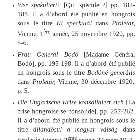
Wer spekuliert?
[Qui spécule ?] pp. 182-
188. Il a d’abord été publié en hongrois
sous le titre
Ki speckulál
dans
Proletár,
ère
Vienne, 1
année, 25 novembre 1920, pp.
5-6.
Frau General Bodó
[Madame Général
Bodó
], pp. 195-198. Il a d’abord été publié
en hongrois sous le titre
Bodóné generális
dans
Proletár,
Vienne, 30 décembre 1920,
p. 5.
Die Ungarische Krise konsolidiert sich
[La
crise hongroise se consolide], pp. 257-262.
Il a d’abord été publié en hongrois sous le
titre
állandósul a magyar válság
dans
ème
Proletár,
Vienne, 2
année, 24 mars 1921,