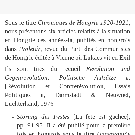
Sous le titre
Chroniques de Hongrie 1920-1921
,
nous présentons six articles relatifs à la situation
en Hongrie ces années-là, publiés en hongrois
dans
Proletár
, revue du Parti des Communistes
de Hongrie éditée à Vienne où Lukács vit en Exil
Ils sont tirés du recueil
Revolution und
Gegenrevolution, Politische Aufsätze
ii
,
[Révolution et Contrerévolution, Essais
Politiques
ii,
Darmstadt & Neuwied,
Luchterhand, 1976
Störung des Festes
[
La fête est gâchée
],
pp. 91-95. Il a été publié pour la première
fois en hongrois sous le titre
Ünneprontás