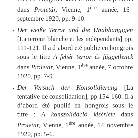
ère
dans
Proletár,
Vienne, 1
année, 16
septembre 1920, pp. 9-10.
Der weiße Terror und die Unabhängigen
[La terreur blanche et les indépendants] pp.
111-121.
Il a d’abord été publié en hongrois
sous le titre
A fehér terror és függetlenek
ère
dans
Proletár,
Vienne, 1
année, 7 octobre
1920, pp. 7-9.
Der Versuch der Konsolidierung
[La
tentative de consolidation], pp 154-160. Il a
d’abord été publié en hongrois sous le
titre :
A konszolidáció kisérlete
dans
ère
Proletár,
Vienne, 1
année, 14 novembre
1920, pp. 5-6.