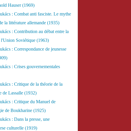
nold Hauser (1969)
kács : Combat anti fasciste. Le mythe
de la littérature allemande (1935)
kács : Contribution au débat entre la
 l'Union Soviétique (1963)
ukács : Correspondance de jeunesse
909)
ukács : Crises gouvernementales
kács : Critique de la théorie de la
re de Lassalle (1932)
ukács : Critique du Manuel de
gie de Boukharine (1925)
kács : Dans la presse, une
rse culturelle (1919)