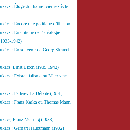
kács : Éloge du dix-neuvième siècle
kács : Encore une politique d’illusion
kács : En critique de l’idéologie
 (1933-1942)
ukács : En souvenir de Georg Simmel
ukács, Ernst Bloch (1935-1942)
ukács : Existentialisme ou Marxisme
kács : Fadeïev La Défaite (1951)
ukács : Franz Kafka ou Thomas Mann
ukács, Franz Mehring (1933)
ukács : Gerhart Hauptmann (1932)