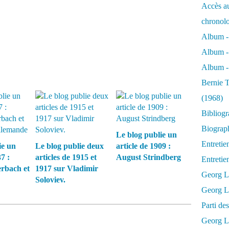
Accès au
chronol
Album -
Album -
Album - 
Bernie T
(1968)
Bibliog
Biograph
Le blog publie un
Entretie
ie un
Le blog publie deux
article de 1909 :
7 :
articles de 1915 et
August Strindberg
Entreti
rbach et
1917 sur Vladimir
Georg L
Soloviev.
Georg Lu
Parti d
Georg Lu