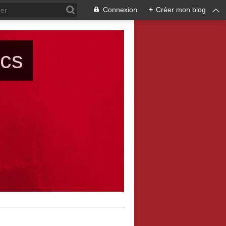
Connexion
+
Créer mon blog
ács