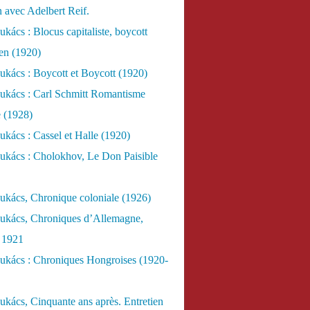
n avec Adelbert Reif.
kács : Blocus capitaliste, boycott
ien (1920)
kács : Boycott et Boycott (1920)
ukács : Carl Schmitt Romantisme
e (1928)
kács : Cassel et Halle (1920)
ukács : Cholokhov, Le Don Paisible
ukács, Chronique coloniale (1926)
ukács, Chroniques d’Allemagne,
, 1921
ukács : Chroniques Hongroises (1920-
kács, Cinquante ans après. Entretien