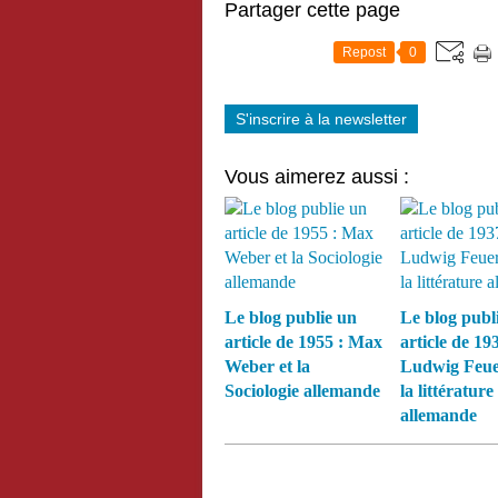
Partager cette page
Repost
0
S'inscrire à la newsletter
Vous aimerez aussi :
Le blog publie un
Le blog publ
article de 1955 : Max
article de 193
Weber et la
Ludwig Feue
Sociologie allemande
la littérature
allemande