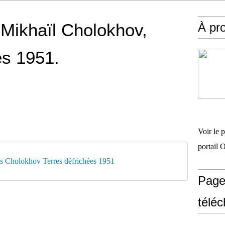
Mikhaïl Cholokhov,
À pr
es 1951.
Voir le 
portail 
 Cholokhov Terres défrichées 1951
Page
télé