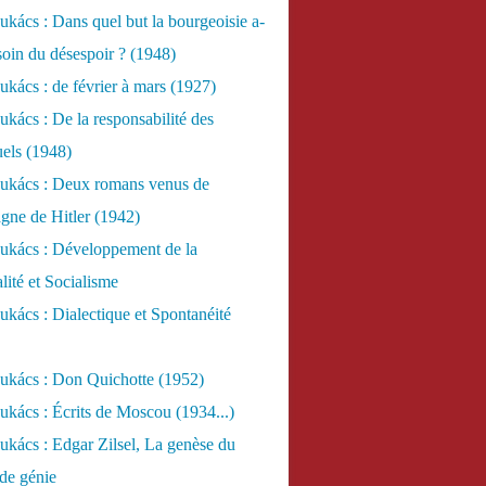
kács : Dans quel but la bourgeoisie a-
esoin du désespoir ? (1948)
kács : de février à mars (1927)
kács : De la responsabilité des
uels (1948)
ukács : Deux romans venus de
gne de Hitler (1942)
ukács : Développement de la
lité et Socialisme
kács : Dialectique et Spontanéité
ukács : Don Quichotte (1952)
kács : Écrits de Moscou (1934...)
kács : Edgar Zilsel, La genèse du
de génie