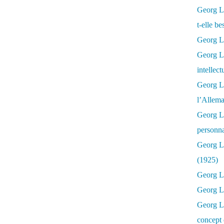
Georg Lu
t-elle b
Georg Lu
Georg Lu
intellect
Georg L
l’Allema
Georg L
personna
Georg Lu
(1925)
Georg L
Georg Lu
Georg Lu
concept 