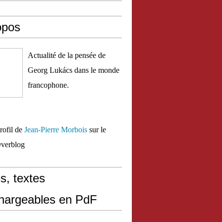
opos
Actualité de la pensée de
Georg Lukács dans le monde
francophone.
profil de
Jean-Pierre Morbois
sur le
Overblog
s, textes
chargeables en PdF