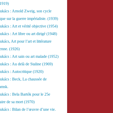
(1919)
ukács : Arnold Zweig, son cycle
ue sur la guerre impérialiste. (1939)
kács : Art et vérité objective (1954)
kács : Art libre ou art dirigé (1948)
ács, Art pour l’art et littérature
ienne. (1926)
kács : Art sain ou art malade (1952)
kács : Au delà de Staline (1969)
kács : Autocritique (1920)
ukács : Beck, La chaussée de
amsk.
kács : Bela Bartók pour le 25e
aire de sa mort (1970)
kács : Bilan de l’œuvre d’une vie.