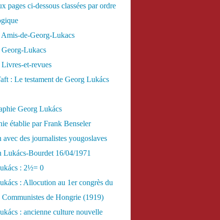
x pages ci-dessous classées par ordre
ogique
 Amis-de-Georg-Lukacs
 Georg-Lukacs
Livres-et-revues
aft : Le testament de Georg Lukács
raphie Georg Lukács
ie établie par Frank Benseler
n avec des journalistes yougoslaves
en Lukács-Bourdet 16/04/1971
ukács : 2½= 0
kács : Allocution au 1er congrès du
es Communistes de Hongrie (1919)
kács : ancienne culture nouvelle