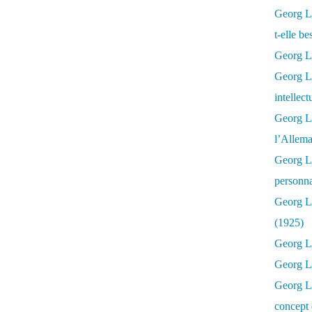
Georg Lu
t-elle b
Georg Lu
Georg Lu
intellect
Georg L
l’Allema
Georg L
personna
Georg Lu
(1925)
Georg L
Georg Lu
Georg Lu
concept 