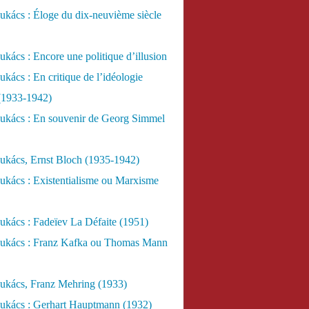
kács : Éloge du dix-neuvième siècle
kács : Encore une politique d’illusion
kács : En critique de l’idéologie
 (1933-1942)
ukács : En souvenir de Georg Simmel
ukács, Ernst Bloch (1935-1942)
ukács : Existentialisme ou Marxisme
kács : Fadeïev La Défaite (1951)
ukács : Franz Kafka ou Thomas Mann
ukács, Franz Mehring (1933)
ukács : Gerhart Hauptmann (1932)