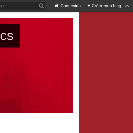
Connexion
+
Créer mon blog
ács