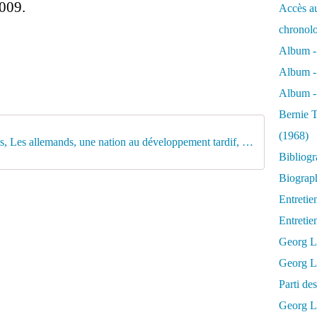
2009.
Accès au
chronol
Album -
Album -
Album - 
Bernie T
(1968)
Georg Lukács, Les allemands, une nation au développement tardif, entretien ave Adelbert Reif (1969)
Bibliog
Biograph
Entretie
Entreti
Georg L
Georg Lu
Parti d
Georg Lu