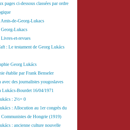
x pages ci-dessous classées par ordre
ogique
 Amis-de-Georg-Lukacs
 Georg-Lukacs
Livres-et-revues
aft : Le testament de Georg Lukács
raphie Georg Lukács
ie établie par Frank Benseler
n avec des journalistes yougoslaves
en Lukács-Bourdet 16/04/1971
ukács : 2½= 0
kács : Allocution au 1er congrès du
es Communistes de Hongrie (1919)
kács : ancienne culture nouvelle