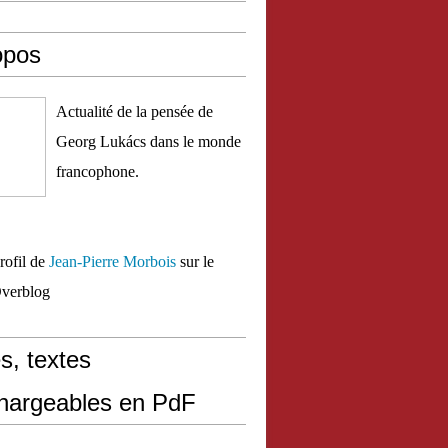
opos
Actualité de la pensée de
Georg Lukács dans le monde
francophone.
profil de
Jean-Pierre Morbois
sur le
Overblog
s, textes
chargeables en PdF