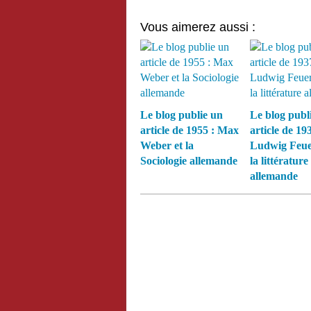
Vous aimerez aussi :
Le blog publie un
Le blog publ
article de 1955 : Max
article de 193
Weber et la
Ludwig Feue
Sociologie allemande
la littérature
allemande