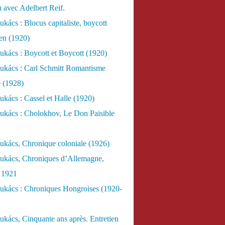
n avec Adelbert Reif.
kács : Blocus capitaliste, boycott
ien (1920)
kács : Boycott et Boycott (1920)
ukács : Carl Schmitt Romantisme
e (1928)
kács : Cassel et Halle (1920)
ukács : Cholokhov, Le Don Paisible
ukács, Chronique coloniale (1926)
ukács, Chroniques d’Allemagne,
, 1921
ukács : Chroniques Hongroises (1920-
kács, Cinquante ans après. Entretien