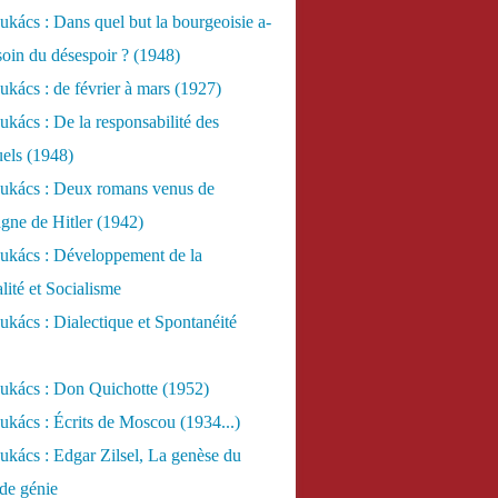
kács : Dans quel but la bourgeoisie a-
esoin du désespoir ? (1948)
kács : de février à mars (1927)
kács : De la responsabilité des
uels (1948)
ukács : Deux romans venus de
gne de Hitler (1942)
ukács : Développement de la
lité et Socialisme
kács : Dialectique et Spontanéité
ukács : Don Quichotte (1952)
kács : Écrits de Moscou (1934...)
kács : Edgar Zilsel, La genèse du
de génie