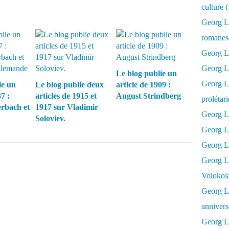
culture 
Georg L
romanesq
Georg Lu
Georg Lu
Le blog publie un
Georg Luk
ie un
Le blog publie deux
article de 1909 :
7 :
articles de 1915 et
August Strindberg
prolétar
rbach et
1917 sur Vladimir
Georg Lu
Soloviev.
Georg Lu
Georg Lu
Georg L
Volokol
Georg Lu
annivers
Georg Lu