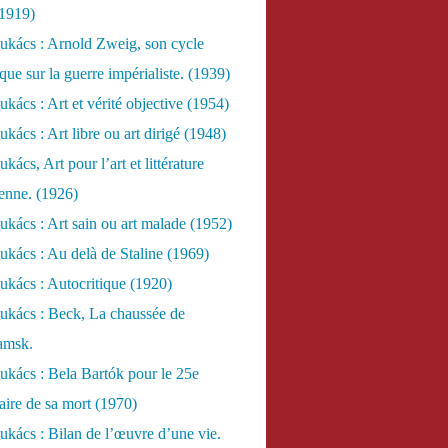
(1919)
ukács : Arnold Zweig, son cycle
ue sur la guerre impérialiste. (1939)
kács : Art et vérité objective (1954)
kács : Art libre ou art dirigé (1948)
ács, Art pour l’art et littérature
ienne. (1926)
kács : Art sain ou art malade (1952)
kács : Au delà de Staline (1969)
kács : Autocritique (1920)
ukács : Beck, La chaussée de
amsk.
kács : Bela Bartók pour le 25e
aire de sa mort (1970)
kács : Bilan de l’œuvre d’une vie.