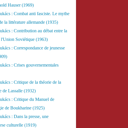
nold Hauser (1969)
kács : Combat anti fasciste. Le mythe
de la littérature allemande (1935)
kács : Contribution au débat entre la
 l'Union Soviétique (1963)
ukács : Correspondance de jeunesse
909)
ukács : Crises gouvernementales
kács : Critique de la théorie de la
re de Lassalle (1932)
ukács : Critique du Manuel de
gie de Boukharine (1925)
kács : Dans la presse, une
rse culturelle (1919)