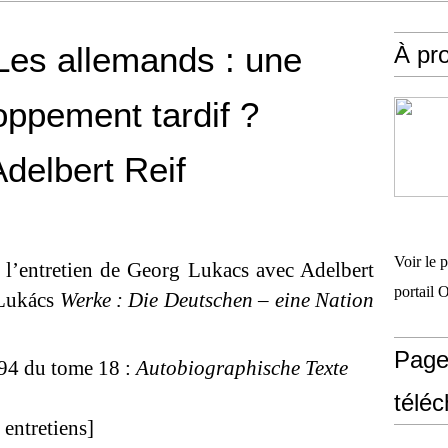
Les allemands : une
À pr
oppement tardif ?
Adelbert Reif
Voir le 
e l’entretien de Georg Lukacs avec Adelbert
portail 
 Lukács
Werke : Die Deutschen – eine Nation
Page
394 du tome 18 :
Autobiographische Texte
télé
 entretiens]