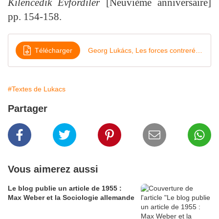
Kilencedik
É
vfordilér
[Neuvième anniversaire]
pp. 154-158.
Télécharger
Georg Lukács, Les forces contrerévolutionnaires sous la dictature hongroise du prolétariat (1928)
#Textes de Lukacs
Partager
Vous aimerez aussi
Le blog publie un article de 1955 :
Max Weber et la Sociologie allemande