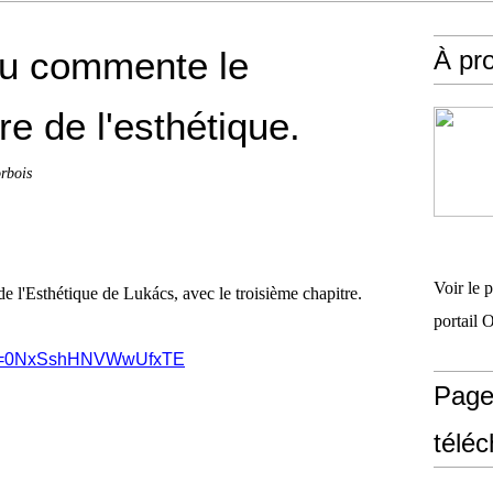
u commente le
À pr
re de l'esthétique.
rbois
Voir le 
de l'Esthétique de Lukács, avec le troisième chapitre.
portail 
?si=0NxSshHNVWwUfxTE
Page
télé