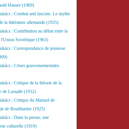
nold Hauser (1969)
kács : Combat anti fasciste. Le mythe
de la littérature allemande (1935)
kács : Contribution au débat entre la
 l'Union Soviétique (1963)
ukács : Correspondance de jeunesse
909)
ukács : Crises gouvernementales
kács : Critique de la théorie de la
re de Lassalle (1932)
ukács : Critique du Manuel de
gie de Boukharine (1925)
kács : Dans la presse, une
rse culturelle (1919)