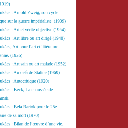
(1919)
ukács : Arnold Zweig, son cycle
ue sur la guerre impérialiste. (1939)
kács : Art et vérité objective (1954)
kács : Art libre ou art dirigé (1948)
ács, Art pour l’art et littérature
ienne. (1926)
kács : Art sain ou art malade (1952)
kács : Au delà de Staline (1969)
kács : Autocritique (1920)
ukács : Beck, La chaussée de
amsk.
kács : Bela Bartók pour le 25e
aire de sa mort (1970)
kács : Bilan de l’œuvre d’une vie.