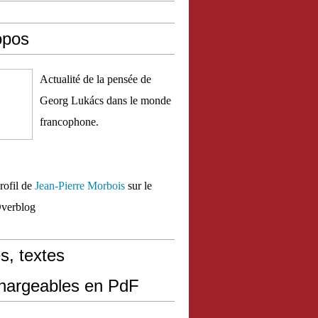
opos
Actualité de la pensée de
Georg Lukács dans le monde
francophone.
profil de
Jean-Pierre Morbois
sur le
Overblog
s, textes
chargeables en PdF