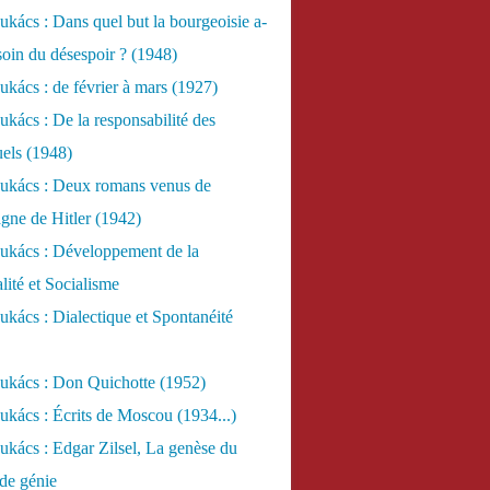
kács : Dans quel but la bourgeoisie a-
esoin du désespoir ? (1948)
kács : de février à mars (1927)
kács : De la responsabilité des
uels (1948)
ukács : Deux romans venus de
gne de Hitler (1942)
ukács : Développement de la
lité et Socialisme
kács : Dialectique et Spontanéité
ukács : Don Quichotte (1952)
kács : Écrits de Moscou (1934...)
kács : Edgar Zilsel, La genèse du
de génie