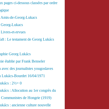
x pages ci-dessous classées par ordre
ogique
 Amis-de-Georg-Lukacs
 Georg-Lukacs
Livres-et-revues
aft : Le testament de Georg Lukács
raphie Georg Lukács
ie établie par Frank Benseler
n avec des journalistes yougoslaves
en Lukács-Bourdet 16/04/1971
ukács : 2½= 0
kács : Allocution au 1er congrès du
es Communistes de Hongrie (1919)
kács : ancienne culture nouvelle