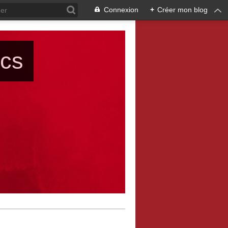
Connexion
+
Créer mon blog
ács