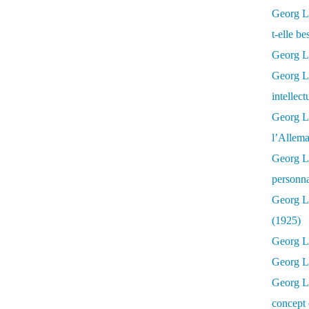
Georg Lu
t-elle b
Georg Lu
Georg Lu
intellect
Georg L
l’Allema
Georg L
personna
Georg Lu
(1925)
Georg L
Georg Lu
Georg Lu
concept 