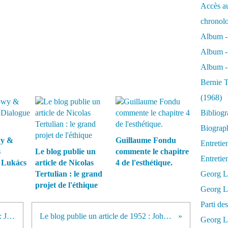
Accès au
chronol
Album -
Album -
Album - 
Bernie T
(1968)
Bibliog
Biograph
wy &
Guillaume Fondu
Entretie
s
Le blog publie un
commente le chapitre
Entreti
 Lukács
article de Nicolas
4 de l'esthétique.
Tertulian : le grand
Georg L
projet de l'éthique
Georg Lu
Parti d
Le blog publie un article de 1941 : Johannes R. Becher, Abschied
Le blog publie un article de 1952 : Johannes Becher, Sa poésie lyrique.
Georg Lu