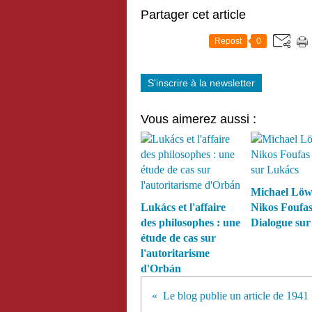
Partager cet article
Repost
0
S'inscrire à la newsletter
Vous aimerez aussi :
Michael Lö
Lukács et l'affaire
Nikos Foufa
des philosophes : une
Dialogue sur
étude de cas sur
l'autoritarisme
d'Orbán