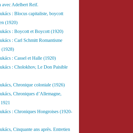
n avec Adelbert Reif.
kács : Blocus capitaliste, boycott
ien (1920)
kács : Boycott et Boycott (1920)
ukács : Carl Schmitt Romantisme
e (1928)
kács : Cassel et Halle (1920)
ukács : Cholokhov, Le Don Paisible
ukács, Chronique coloniale (1926)
ukács, Chroniques d’Allemagne,
, 1921
ukács : Chroniques Hongroises (1920-
kács, Cinquante ans après. Entretien