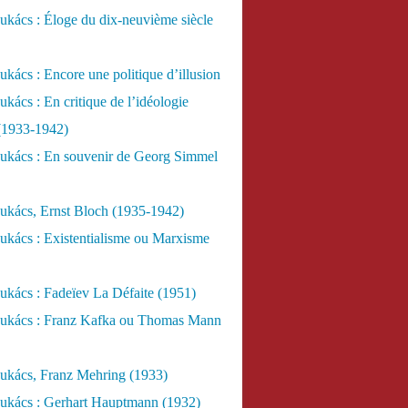
kács : Éloge du dix-neuvième siècle
kács : Encore une politique d’illusion
kács : En critique de l’idéologie
 (1933-1942)
ukács : En souvenir de Georg Simmel
ukács, Ernst Bloch (1935-1942)
ukács : Existentialisme ou Marxisme
kács : Fadeïev La Défaite (1951)
ukács : Franz Kafka ou Thomas Mann
ukács, Franz Mehring (1933)
ukács : Gerhart Hauptmann (1932)