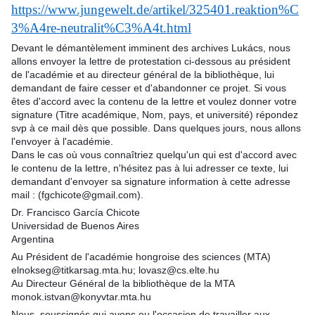
https://www.jungewelt.de/artikel/325401.reaktion%C
3%A4re-neutralit%C3%A4t.html
Devant le démantèlement imminent des archives Lukács, nous
allons envoyer la lettre de protestation ci-dessous au président
de l'académie et au directeur général de la bibliothèque, lui
demandant de faire cesser et d'abandonner ce projet. Si vous
êtes d'accord avec la contenu de la lettre et voulez donner votre
signature (Titre académique, Nom, pays, et université) répondez
svp à ce mail dès que possible. Dans quelques jours, nous allons
l'envoyer à l'académie.
Dans le cas où vous connaîtriez quelqu'un qui est d'accord avec
le contenu de la lettre, n'hésitez pas à lui adresser ce texte, lui
demandant d'envoyer sa signature information à cette adresse
mail : (fgchicote@gmail.com).
Dr. Francisco García Chicote
Universidad de Buenos Aires
Argentina
Au Président de l'académie hongroise des sciences (MTA)
elnokseg@titkarsag.mta.hu; lovasz@cs.elte.hu
Au Directeur Général de la bibliothèque de la MTA
monok.istvan@konyvtar.mta.hu
Nous, soussignés qui avons eu l'occasion de travailler aux