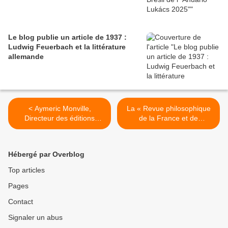
Le blog publie un article de 1937 :
Ludwig Feuerbach et la littérature
allemande
< Aymeric Monville,
La « Revue philosophique
Directeur des éditions
de la France et de
Delga, parle de "La
l'étranger » 2018/1 Tome
destruction de la raison"
143 publie une recension
de l'ouvrage de Nicolas
Hébergé par Overblog
Tertulian "Pourquoi Lukács"
>
Top articles
Pages
Contact
Signaler un abus