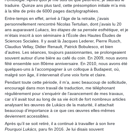
traduire. Quinze ans plus tard, cette présomption initiale m’a mis 
à la tête de près de 6000 pages dactylographiées.
Entre-temps en effet, arrivé à l’âge de la retraite, j’avais 
personnellement rencontré Nicolas Tertulian, dont j’avais lu 20 
ans auparavant 
Lukacs, les étapes de sa pensée esthétique
, et je 
m’étais inscrit à son séminaire à l’École des Hautes Études de 
Sciences Sociales. Il y avait là Jacques Lederer, Pierre Rusch, 
Claudius Vellay, Didier Renault, Patrick Bobulesco, et bien 
d’autres. Les séances, toujours passionnantes, se prolongeaient 
souvent autour d’une bière au café du coin. En 2009, nous avons 
fêté ensemble son 80ème anniversaire. En 2010, nous avons été 
quelques-uns à l’accompagner à un colloque à Budapest, où, 
malgré son âge, il intervenait d’une voix forte et claire.
Pendant toute cette période, il m’a, avec beaucoup de sollicitude, 
encouragé dans mon travail de traduction, me téléphonant 
régulièrement pour s’enquérir de l’avancement de mes travaux, 
car s’il avait tout au long de sa vie écrit de fort nombreux articles 
analysant les œuvres de Lukács de la maturité, il attachait 
beaucoup d’importance à ce que ces œuvres elles-mêmes 
deviennent accessibles.
Après qu’il se soit retiré, il a continué à travailler à son livre 
Pourquoi Lukács, 
paru fin 2016. Je lui disais souvent 