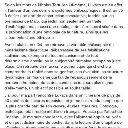
Selon les mots de Nicolas Tertulian lui-même, Lukács est en effet 
« l’auteur d’un des derniers systèmes philosophiques. Il est arrivé 
à édifier une grande construction spéculative, fondée sur les 
prémisses de Marx, qui inclut non seulement un traité 
d’esthétique, mais aussi une ontologie de l’être social située dans 
la prolongation d’une ontologie de la nature, ainsi que les 
linéaments d’une éthique. »
Avec Lukács en effet, on retrouve la véritable philosophie du 
matérialisme dialectique, débarrassée de ses falsifications 
staliniennes, exempte de tout mécanisme et de tout 
déterminisme absolu, où la subjectivité humaine occupe sa juste 
place. On retrouve un marxisme authentique qui cherche à 
comprendre la réalité dans sa genèse, son évolution, sa structure 
dynamique, un marxisme qui fait de l’épanouissement de la 
personne humaine, dans des conditions toujours plus dignes 
d’elle-même, un objectif possible et souhaitable.
J’ai pour ma part rencontré Lukács dans un itinéraire de plus de 
40 années de lectures marxistes, et je me suis rendu compte que 
la plus grande part de son œuvre, études littéraires, Ontologie, 
esthétique, était restée inédite en français. Poussé par l'attrait de 
l'inconnu, je me suis donc lancé, avec l’allemand appris au lycée 
et un petit dictionnaire de poche, dans la lecture d’un chapitre de 
l’Ontologie. Après quoi je me suis dit que peut-être, je saurais le 