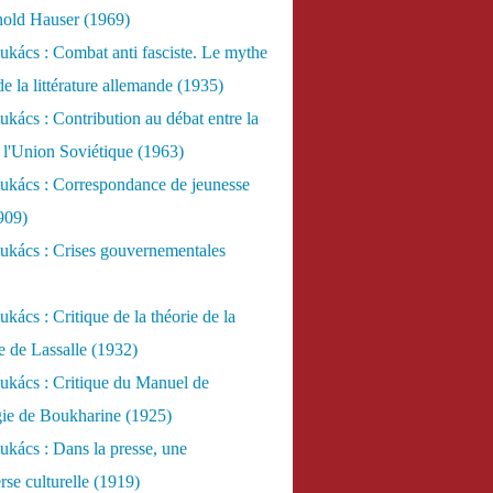
nold Hauser (1969)
kács : Combat anti fasciste. Le mythe
de la littérature allemande (1935)
kács : Contribution au débat entre la
 l'Union Soviétique (1963)
ukács : Correspondance de jeunesse
909)
ukács : Crises gouvernementales
kács : Critique de la théorie de la
re de Lassalle (1932)
ukács : Critique du Manuel de
gie de Boukharine (1925)
kács : Dans la presse, une
rse culturelle (1919)