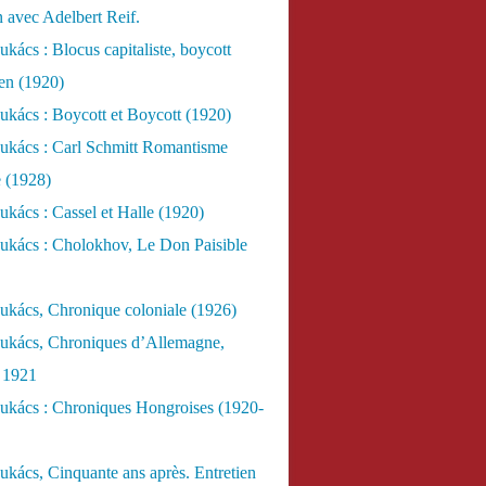
n avec Adelbert Reif.
kács : Blocus capitaliste, boycott
ien (1920)
kács : Boycott et Boycott (1920)
ukács : Carl Schmitt Romantisme
e (1928)
kács : Cassel et Halle (1920)
ukács : Cholokhov, Le Don Paisible
ukács, Chronique coloniale (1926)
ukács, Chroniques d’Allemagne,
, 1921
ukács : Chroniques Hongroises (1920-
kács, Cinquante ans après. Entretien