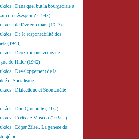
kács : Dans quel but la bourgeoisie a-
esoin du désespoir ? (1948)
kács : de février à mars (1927)
kács : De la responsabilité des
uels (1948)
ukács : Deux romans venus de
gne de Hitler (1942)
ukács : Développement de la
lité et Socialisme
kács : Dialectique et Spontanéité
ukács : Don Quichotte (1952)
kács : Écrits de Moscou (1934...)
kács : Edgar Zilsel, La genèse du
de génie