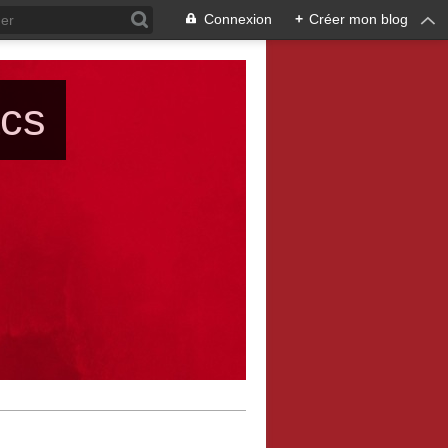
Connexion
+
Créer mon blog
ács