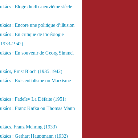
kács : Éloge du dix-neuvième siècle
kács : Encore une politique d’illusion
kács : En critique de l’idéologie
 (1933-1942)
ukács : En souvenir de Georg Simmel
ukács, Ernst Bloch (1935-1942)
ukács : Existentialisme ou Marxisme
kács : Fadeïev La Défaite (1951)
ukács : Franz Kafka ou Thomas Mann
ukács, Franz Mehring (1933)
ukács : Gerhart Hauptmann (1932)