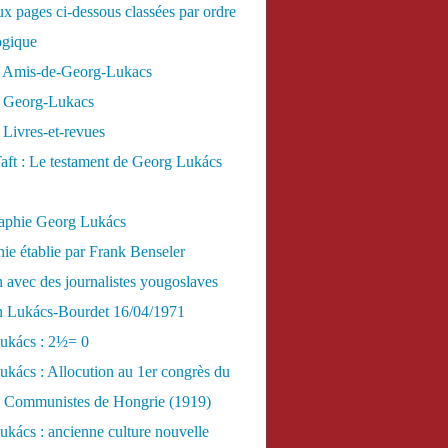
x pages ci-dessous classées par ordre
ogique
 Amis-de-Georg-Lukacs
 Georg-Lukacs
Livres-et-revues
aft : Le testament de Georg Lukács
raphie Georg Lukács
ie établie par Frank Benseler
n avec des journalistes yougoslaves
en Lukács-Bourdet 16/04/1971
ukács : 2½= 0
kács : Allocution au 1er congrès du
es Communistes de Hongrie (1919)
kács : ancienne culture nouvelle