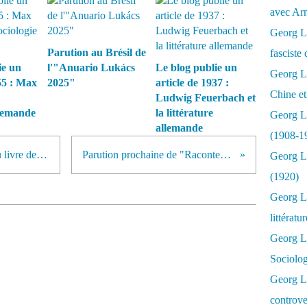
avec Ar
Georg Lu
Parution au Brésil de
fasciste 
ie un
l'"Anuario Lukács
Le blog publie un
Georg Lu
55 : Max
2025"
article de 1937 :
Chine et
Ludwig Feuerbach et
llemande
la littérature
Georg L
allemande
(1908-1
PARUTION Chez l'Harmattan du livre de Nikos Foufas.
Parution prochaine de "Raconter ou décrire"
Georg L
(1920)
Georg Lu
littératu
Georg L
Sociolo
Georg Lu
controve