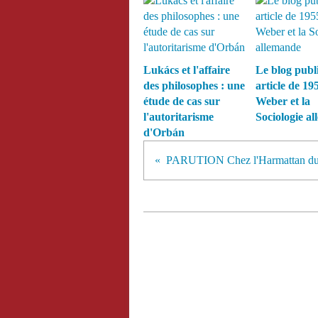
Lukács et l'affaire
Le blog publ
des philosophes : une
article de 19
étude de cas sur
Weber et la
l'autoritarisme
Sociologie a
d'Orbán