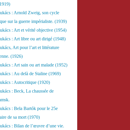
(1919)
ukács : Arnold Zweig, son cycle
ue sur la guerre impérialiste. (1939)
kács : Art et vérité objective (1954)
kács : Art libre ou art dirigé (1948)
ács, Art pour l’art et littérature
ienne. (1926)
kács : Art sain ou art malade (1952)
kács : Au delà de Staline (1969)
kács : Autocritique (1920)
ukács : Beck, La chaussée de
amsk.
kács : Bela Bartók pour le 25e
aire de sa mort (1970)
kács : Bilan de l’œuvre d’une vie.