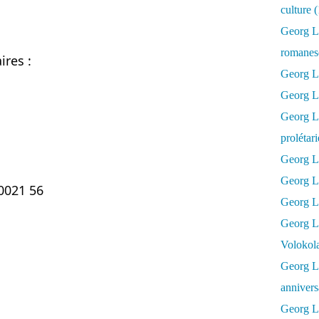
culture 
Georg L
romanesq
ires :
Georg Lu
Georg Lu
Georg Luk
prolétar
Georg Lu
Georg Lu
0021 56
Georg Lu
Georg L
Volokol
Georg Lu
annivers
Georg Lu