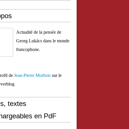
opos
Actualité de la pensée de
Georg Lukács dans le monde
francophone.
profil de
Jean-Pierre Morbois
sur le
Overblog
s, textes
chargeables en PdF