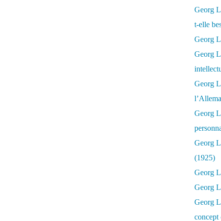
Georg Lu
t-elle b
Georg Lu
Georg Lu
intellect
Georg L
l’Allema
Georg L
personna
Georg Lu
(1925)
Georg L
Georg Lu
Georg Lu
concept 