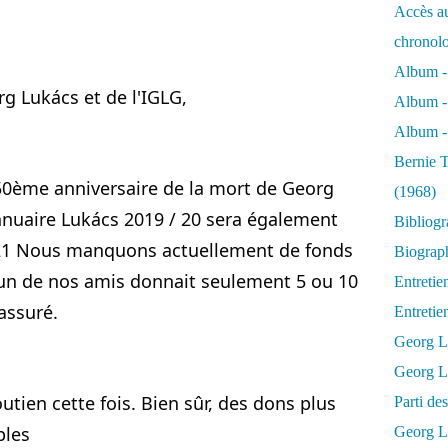
Accès au
chronol
Album -
rg Lukács et de l'IGLG,
Album -
Album - 
Bernie T
 50ème anniversaire de la mort de Georg 
(1968)
nnuaire Lukács 2019 / 20 sera également 
Bibliog
2021 Nous manquons actuellement de fonds 
Biograph
un de nos amis donnait seulement 5 ou 10 
Entretie
assuré.
Entreti
Georg L
Georg Lu
ien cette fois. Bien sûr, des dons plus 
Parti d
bles
Georg Lu