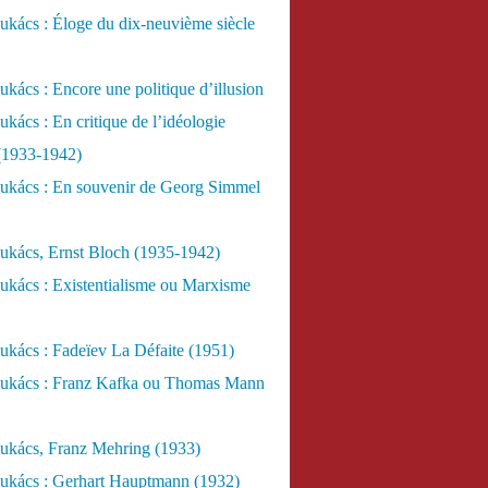
kács : Éloge du dix-neuvième siècle
kács : Encore une politique d’illusion
kács : En critique de l’idéologie
 (1933-1942)
ukács : En souvenir de Georg Simmel
ukács, Ernst Bloch (1935-1942)
ukács : Existentialisme ou Marxisme
kács : Fadeïev La Défaite (1951)
ukács : Franz Kafka ou Thomas Mann
ukács, Franz Mehring (1933)
ukács : Gerhart Hauptmann (1932)