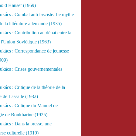
nold Hauser (1969)
kács : Combat anti fasciste. Le mythe
de la littérature allemande (1935)
kács : Contribution au débat entre la
 l'Union Soviétique (1963)
ukács : Correspondance de jeunesse
909)
ukács : Crises gouvernementales
kács : Critique de la théorie de la
re de Lassalle (1932)
ukács : Critique du Manuel de
gie de Boukharine (1925)
kács : Dans la presse, une
rse culturelle (1919)