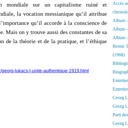
Accès au
on mondiale sur un capitalisme ruiné et
chronol
diale, la vocation messianique qu’il attribue
Album -
 l’importance qu’il accorde à la conscience de
Album -
tte. Mais on y trouve aussi des constantes de sa
Album - 
on de la théorie et de la pratique, et l’éthique
Bernie T
(1968)
Bibliog
/georg-lukacs-l-unite-authentique-1919.html
Biograph
Entretie
Entreti
Georg L
Georg Lu
Parti d
Georg Lu