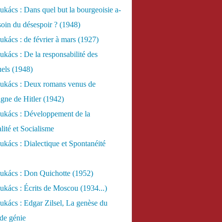
kács : Dans quel but la bourgeoisie a-
esoin du désespoir ? (1948)
kács : de février à mars (1927)
kács : De la responsabilité des
uels (1948)
ukács : Deux romans venus de
gne de Hitler (1942)
ukács : Développement de la
lité et Socialisme
kács : Dialectique et Spontanéité
ukács : Don Quichotte (1952)
kács : Écrits de Moscou (1934...)
kács : Edgar Zilsel, La genèse du
de génie