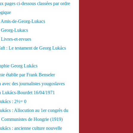
x pages ci-dessous classées par ordre
ogique
 Amis-de-Georg-Lukacs
 Georg-Lukacs
Livres-et-revues
aft : Le testament de Georg Lukács
raphie Georg Lukács
ie établie par Frank Benseler
n avec des journalistes yougoslaves
en Lukács-Bourdet 16/04/1971
ukács : 2½= 0
kács : Allocution au 1er congrès du
es Communistes de Hongrie (1919)
kács : ancienne culture nouvelle