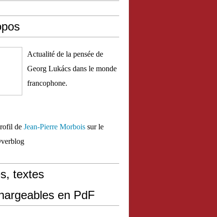
opos
Actualité de la pensée de
Georg Lukács dans le monde
francophone.
profil de
Jean-Pierre Morbois
sur le
Overblog
s, textes
chargeables en PdF