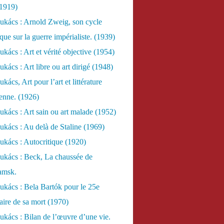
(1919)
ukács : Arnold Zweig, son cycle
ue sur la guerre impérialiste. (1939)
kács : Art et vérité objective (1954)
kács : Art libre ou art dirigé (1948)
ács, Art pour l’art et littérature
ienne. (1926)
kács : Art sain ou art malade (1952)
kács : Au delà de Staline (1969)
kács : Autocritique (1920)
ukács : Beck, La chaussée de
amsk.
kács : Bela Bartók pour le 25e
aire de sa mort (1970)
kács : Bilan de l’œuvre d’une vie.