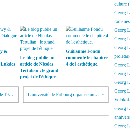
culture 
Georg L
romanesq
Georg Lu
Georg Lu
Georg Luk
wy &
Guillaume Fondu
prolétar
s
Le blog publie un
commente le chapitre
 Lukács
article de Nicolas
4 de l'esthétique.
Georg Lu
Tertulian : le grand
Georg Lu
projet de l'éthique
Georg Lu
Georg L
Le blog publie un essai politique de 1927 : Une critique de Marx au service du Trotskisme.
L'université de Fribourg organise un colloque sur l'actualité de l'Esthétique de Lukács
Volokol
Georg Lu
annivers
Georg Lu