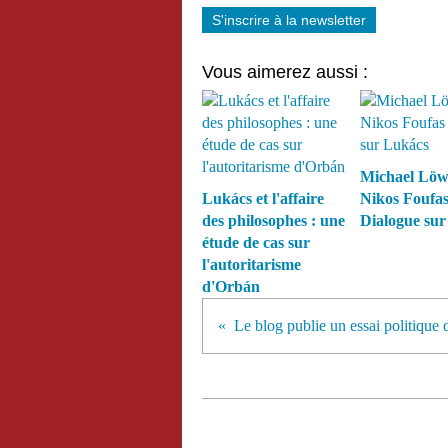
S'inscrire à la newsletter
Vous aimerez aussi :
Michael Lö
Lukács et l'affaire
Nikos Foufa
des philosophes : une
Dialogue sur
étude de cas sur
l'autoritarisme
d'Orbán