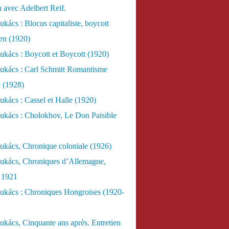
n avec Adelbert Reif.
kács : Blocus capitaliste, boycott
ien (1920)
kács : Boycott et Boycott (1920)
ukács : Carl Schmitt Romantisme
e (1928)
kács : Cassel et Halle (1920)
ukács : Cholokhov, Le Don Paisible
ukács, Chronique coloniale (1926)
ukács, Chroniques d’Allemagne,
, 1921
ukács : Chroniques Hongroises (1920-
kács, Cinquante ans après. Entretien