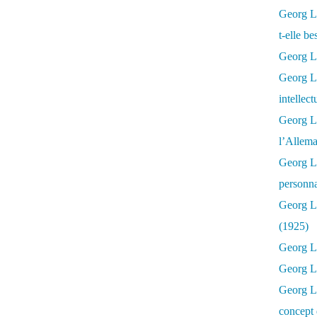
Georg Lu
t-elle b
Georg Lu
Georg Lu
intellect
Georg L
l’Allema
Georg L
personna
Georg Lu
(1925)
Georg L
Georg Lu
Georg Lu
concept 