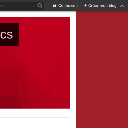
Connexion
+
Créer mon blog
ács