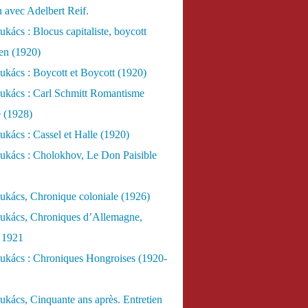
n avec Adelbert Reif.
kács : Blocus capitaliste, boycott
ien (1920)
kács : Boycott et Boycott (1920)
ukács : Carl Schmitt Romantisme
e (1928)
kács : Cassel et Halle (1920)
ukács : Cholokhov, Le Don Paisible
ukács, Chronique coloniale (1926)
ukács, Chroniques d’Allemagne,
, 1921
ukács : Chroniques Hongroises (1920-
kács, Cinquante ans après. Entretien