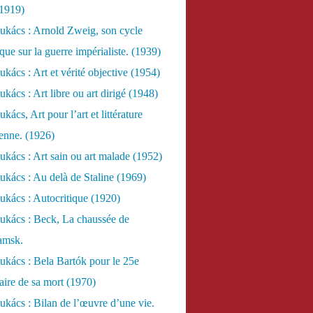
(1919)
ukács : Arnold Zweig, son cycle
ue sur la guerre impérialiste. (1939)
kács : Art et vérité objective (1954)
kács : Art libre ou art dirigé (1948)
ács, Art pour l’art et littérature
ienne. (1926)
kács : Art sain ou art malade (1952)
kács : Au delà de Staline (1969)
kács : Autocritique (1920)
ukács : Beck, La chaussée de
amsk.
kács : Bela Bartók pour le 25e
aire de sa mort (1970)
kács : Bilan de l’œuvre d’une vie.