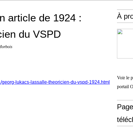
n article de 1924 :
À pr
icien du VSPD
Morbois
Voir le 
1/georg-lukacs-lassalle-theoricien-du-vspd-1924.html
portail 
Page
télé