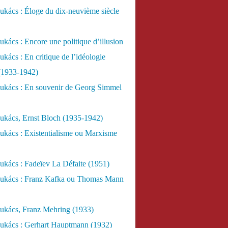
kács : Éloge du dix-neuvième siècle
kács : Encore une politique d’illusion
kács : En critique de l’idéologie
 (1933-1942)
ukács : En souvenir de Georg Simmel
ukács, Ernst Bloch (1935-1942)
ukács : Existentialisme ou Marxisme
kács : Fadeïev La Défaite (1951)
ukács : Franz Kafka ou Thomas Mann
ukács, Franz Mehring (1933)
ukács : Gerhart Hauptmann (1932)