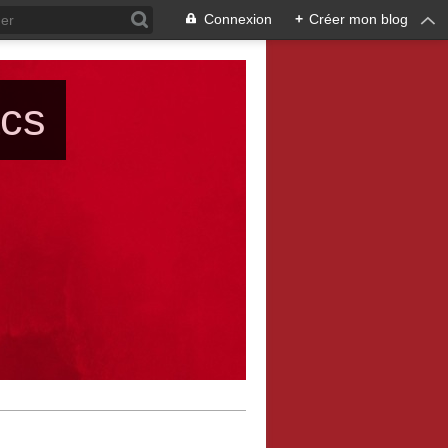
Connexion
+
Créer mon blog
ács