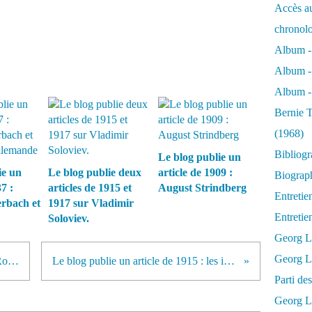
Accès au
chronol
Album -
Album -
Album - 
Bernie T
(1968)
Bibliog
Le blog publie un
ie un
Le blog publie deux
article de 1909 :
Biograph
7 :
articles de 1915 et
August Strindberg
Entretie
rbach et
1917 sur Vladimir
Entreti
Soloviev.
Georg L
Georg Lu
Le blog publie un article dans le Rote Fahne du 7 novembre 1922.
Le blog publie un article de 1915 : les intellectuels allemands et la guerre.
Parti d
Georg Lu