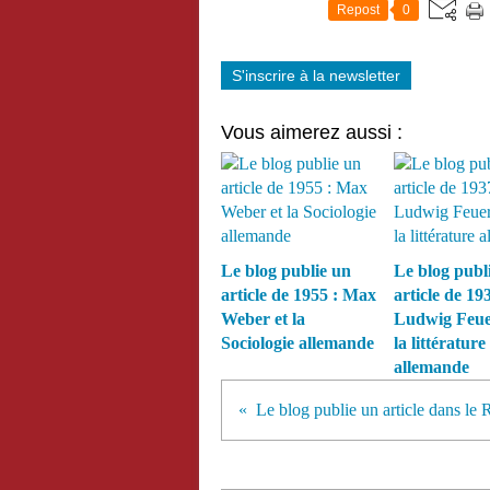
Repost
0
S'inscrire à la newsletter
Vous aimerez aussi :
Le blog publie un
Le blog publ
article de 1955 : Max
article de 193
Weber et la
Ludwig Feue
Sociologie allemande
la littérature
allemande