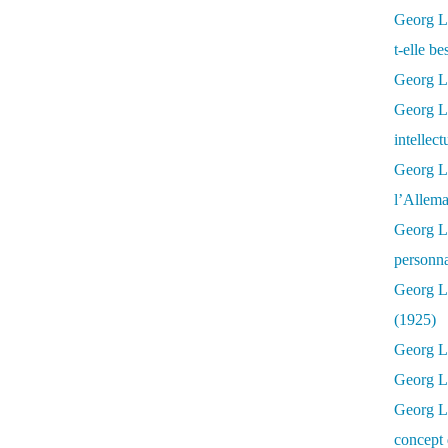
Georg Lu
t-elle b
Georg Lu
Georg Lu
intellect
Georg L
l’Allema
Georg L
personna
Georg Lu
(1925)
Georg L
Georg Lu
Georg Lu
concept 