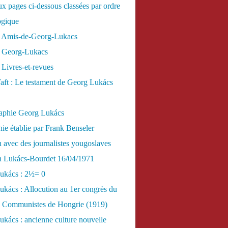
x pages ci-dessous classées par ordre
ogique
 Amis-de-Georg-Lukacs
 Georg-Lukacs
Livres-et-revues
aft : Le testament de Georg Lukács
raphie Georg Lukács
ie établie par Frank Benseler
n avec des journalistes yougoslaves
en Lukács-Bourdet 16/04/1971
ukács : 2½= 0
kács : Allocution au 1er congrès du
es Communistes de Hongrie (1919)
kács : ancienne culture nouvelle