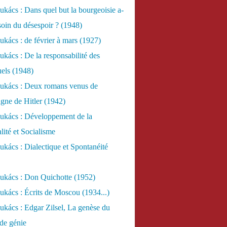
kács : Dans quel but la bourgeoisie a-
esoin du désespoir ? (1948)
kács : de février à mars (1927)
kács : De la responsabilité des
uels (1948)
ukács : Deux romans venus de
gne de Hitler (1942)
ukács : Développement de la
lité et Socialisme
kács : Dialectique et Spontanéité
ukács : Don Quichotte (1952)
kács : Écrits de Moscou (1934...)
kács : Edgar Zilsel, La genèse du
de génie