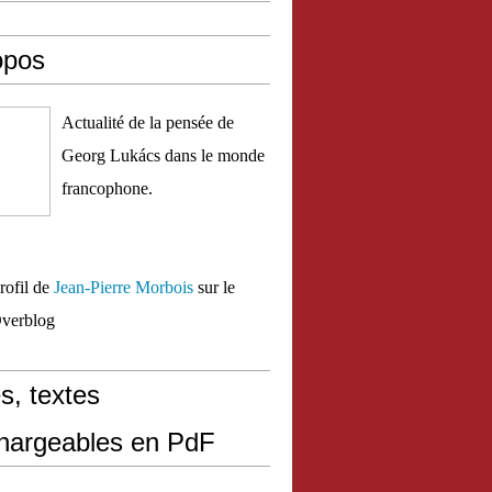
opos
Actualité de la pensée de
Georg Lukács dans le monde
francophone.
profil de
Jean-Pierre Morbois
sur le
Overblog
s, textes
chargeables en PdF