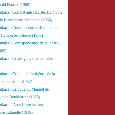
nold Hauser (1969)
kács : Combat anti fasciste. Le mythe
de la littérature allemande (1935)
kács : Contribution au débat entre la
 l'Union Soviétique (1963)
ukács : Correspondance de jeunesse
909)
ukács : Crises gouvernementales
kács : Critique de la théorie de la
re de Lassalle (1932)
ukács : Critique du Manuel de
gie de Boukharine (1925)
kács : Dans la presse, une
rse culturelle (1919)