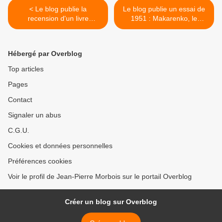
< Le blog publie la
Le blog publie un essai de
recension d'un livre
1951 : Makarenko, le
d'Alexander Beck : La
chemin de la vie >
chaussée de Volokolamsk
Hébergé par Overblog
Top articles
Pages
Contact
Signaler un abus
C.G.U.
Cookies et données personnelles
Préférences cookies
Voir le profil de Jean-Pierre Morbois sur le portail Overblog
Créer un blog sur Overblog