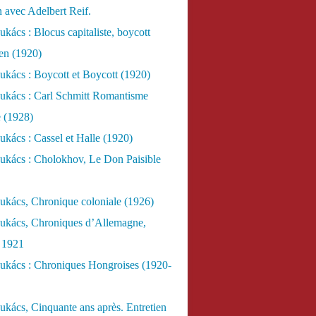
n avec Adelbert Reif.
kács : Blocus capitaliste, boycott
ien (1920)
kács : Boycott et Boycott (1920)
ukács : Carl Schmitt Romantisme
e (1928)
kács : Cassel et Halle (1920)
ukács : Cholokhov, Le Don Paisible
ukács, Chronique coloniale (1926)
ukács, Chroniques d’Allemagne,
, 1921
ukács : Chroniques Hongroises (1920-
kács, Cinquante ans après. Entretien