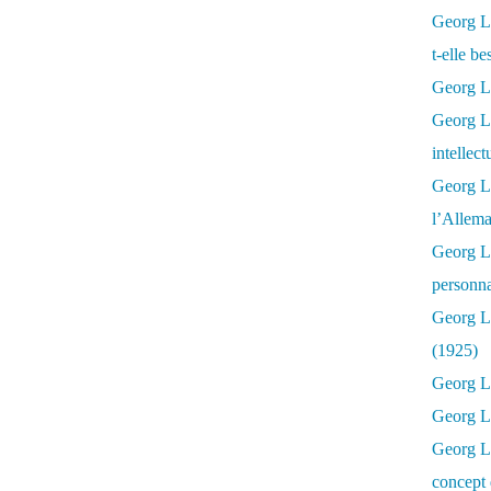
Georg Lu
t-elle b
Georg Lu
Georg Lu
intellect
Georg L
l’Allema
Georg L
personna
Georg Lu
(1925)
Georg L
Georg Lu
Georg Lu
concept 