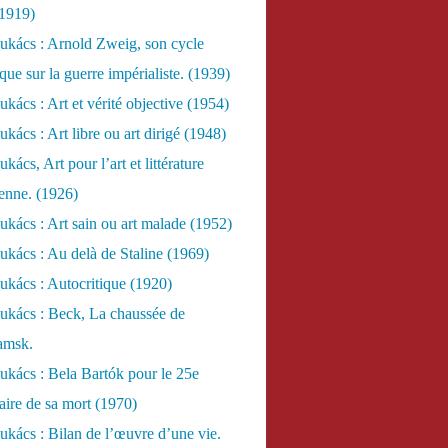
(1919)
ukács : Arnold Zweig, son cycle
ue sur la guerre impérialiste. (1939)
kács : Art et vérité objective (1954)
kács : Art libre ou art dirigé (1948)
ács, Art pour l’art et littérature
ienne. (1926)
kács : Art sain ou art malade (1952)
kács : Au delà de Staline (1969)
kács : Autocritique (1920)
ukács : Beck, La chaussée de
amsk.
kács : Bela Bartók pour le 25e
aire de sa mort (1970)
kács : Bilan de l’œuvre d’une vie.