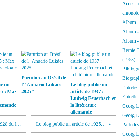
Accès au
chronol
Album -
Album -
Album - 
Bernie T
(1968)
Bibliog
Parution au Brésil de
Biograph
ie un
l'"Anuario Lukács
Le blog publie un
Entretie
55 : Max
2025"
article de 1937 :
Entreti
Ludwig Feuerbach et
llemande
la littérature
Georg L
allemande
Georg Lu
Le blog publie une recension de 1928 du livre de Carl Schmitt "Romantisme politique"
Le blog publie un article de 1925 : les nouveaux partisans de Lassalle.
Parti d
Georg Lu