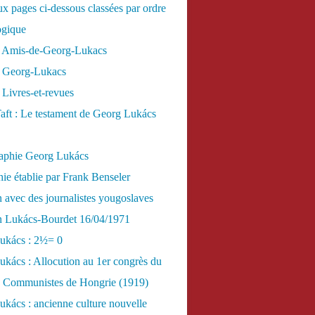
x pages ci-dessous classées par ordre
ogique
 Amis-de-Georg-Lukacs
 Georg-Lukacs
Livres-et-revues
aft : Le testament de Georg Lukács
raphie Georg Lukács
ie établie par Frank Benseler
n avec des journalistes yougoslaves
en Lukács-Bourdet 16/04/1971
ukács : 2½= 0
kács : Allocution au 1er congrès du
es Communistes de Hongrie (1919)
kács : ancienne culture nouvelle