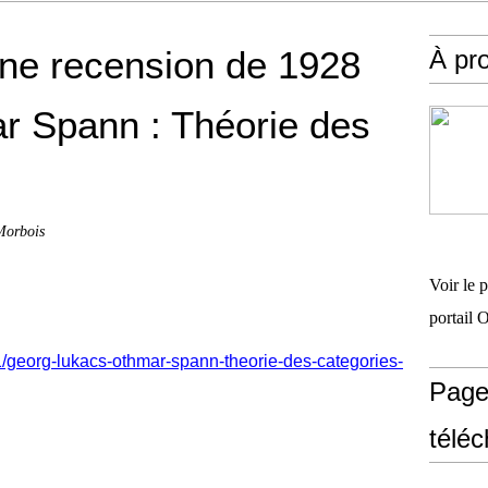
une recension de 1928
À pr
ar Spann : Théorie des
Morbois
Voir le 
portail 
1/georg-lukacs-othmar-spann-theorie-des-categories-
Page
télé