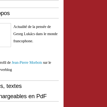
opos
Actualité de la pensée de
Georg Lukács dans le monde
francophone.
profil de
Jean-Pierre Morbois
sur le
Overblog
s, textes
chargeables en PdF