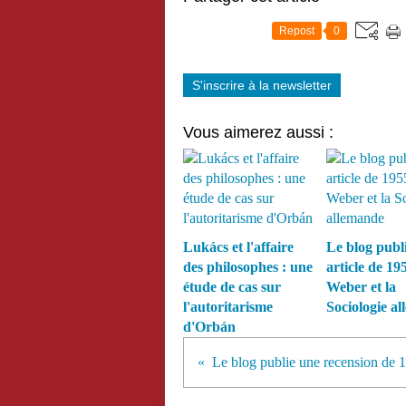
Repost
0
S'inscrire à la newsletter
Vous aimerez aussi :
Lukács et l'affaire
Le blog publ
des philosophes : une
article de 19
étude de cas sur
Weber et la
l'autoritarisme
Sociologie a
d'Orbán