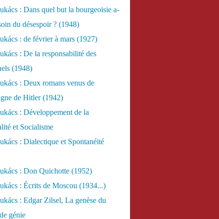
kács : Dans quel but la bourgeoisie a-
esoin du désespoir ? (1948)
kács : de février à mars (1927)
kács : De la responsabilité des
uels (1948)
ukács : Deux romans venus de
gne de Hitler (1942)
ukács : Développement de la
lité et Socialisme
kács : Dialectique et Spontanéité
ukács : Don Quichotte (1952)
kács : Écrits de Moscou (1934...)
kács : Edgar Zilsel, La genèse du
de génie