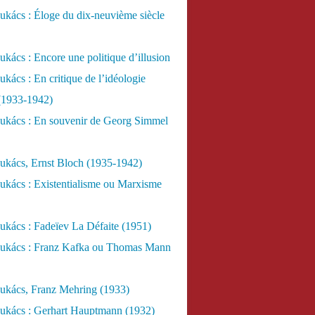
kács : Éloge du dix-neuvième siècle
kács : Encore une politique d’illusion
kács : En critique de l’idéologie
 (1933-1942)
ukács : En souvenir de Georg Simmel
ukács, Ernst Bloch (1935-1942)
ukács : Existentialisme ou Marxisme
kács : Fadeïev La Défaite (1951)
ukács : Franz Kafka ou Thomas Mann
ukács, Franz Mehring (1933)
ukács : Gerhart Hauptmann (1932)