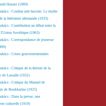
nold Hauser (1969)
kács : Combat anti fasciste. Le mythe
de la littérature allemande (1935)
kács : Contribution au débat entre la
 l'Union Soviétique (1963)
ukács : Correspondance de jeunesse
909)
ukács : Crises gouvernementales
kács : Critique de la théorie de la
re de Lassalle (1932)
ukács : Critique du Manuel de
gie de Boukharine (1925)
kács : Dans la presse, une
rse culturelle (1919)