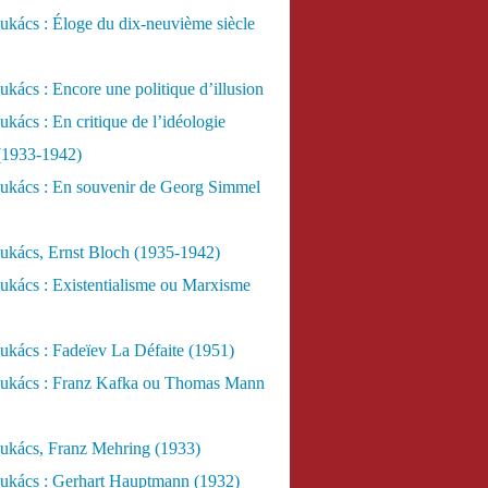
kács : Éloge du dix-neuvième siècle
kács : Encore une politique d’illusion
kács : En critique de l’idéologie
 (1933-1942)
ukács : En souvenir de Georg Simmel
ukács, Ernst Bloch (1935-1942)
ukács : Existentialisme ou Marxisme
kács : Fadeïev La Défaite (1951)
ukács : Franz Kafka ou Thomas Mann
ukács, Franz Mehring (1933)
ukács : Gerhart Hauptmann (1932)