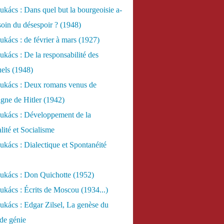
kács : Dans quel but la bourgeoisie a-
esoin du désespoir ? (1948)
kács : de février à mars (1927)
kács : De la responsabilité des
uels (1948)
ukács : Deux romans venus de
gne de Hitler (1942)
ukács : Développement de la
lité et Socialisme
kács : Dialectique et Spontanéité
ukács : Don Quichotte (1952)
kács : Écrits de Moscou (1934...)
kács : Edgar Zilsel, La genèse du
de génie