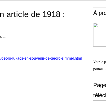
n article de 1918 :
À pr
bois
5/georg-lukacs-en-souvenir-de-georg-simmel.html
Voir le 
portail 
Page
télé