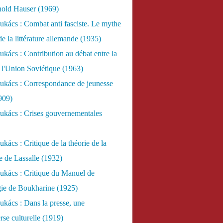
nold Hauser (1969)
kács : Combat anti fasciste. Le mythe
de la littérature allemande (1935)
kács : Contribution au débat entre la
 l'Union Soviétique (1963)
ukács : Correspondance de jeunesse
909)
ukács : Crises gouvernementales
kács : Critique de la théorie de la
re de Lassalle (1932)
ukács : Critique du Manuel de
gie de Boukharine (1925)
kács : Dans la presse, une
rse culturelle (1919)