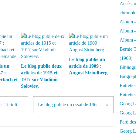
Accès au
chronol
Album -
Album -
Album - 
Bernie T
(1968)
Le blog publie un
ie un
Le blog publie deux
article de 1909 :
Bibliog
7 :
articles de 1915 et
August Strindberg
Biograph
rbach et
1917 sur Vladimir
Entretie
Soloviev.
Entreti
Georg L
Le blog publie un article de Nicolas Tertulian : le grand projet de l'éthique
Le blog publie un essai de 1963 : Minna von Barnhelm
Georg Lu
Parti d
Georg Lu