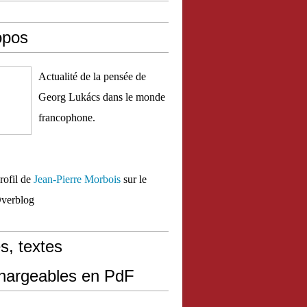
opos
Actualité de la pensée de
Georg Lukács dans le monde
francophone.
profil de
Jean-Pierre Morbois
sur le
Overblog
s, textes
chargeables en PdF