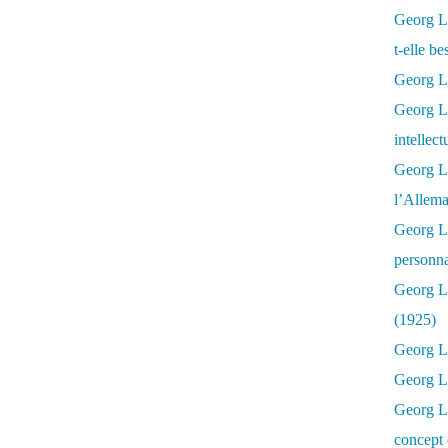
Georg Lu
t-elle b
Georg Lu
Georg Lu
intellect
Georg L
l’Allema
Georg L
personna
Georg Lu
(1925)
Georg L
Georg Lu
Georg Lu
concept 