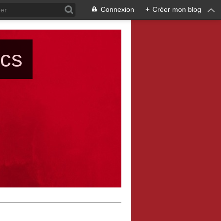
Connexion
+
Créer mon blog
ács