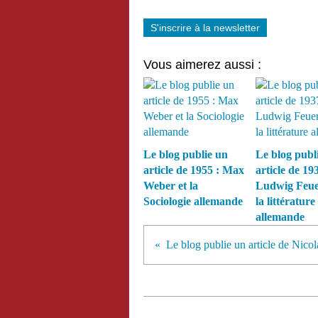
S'inscrire à la newsletter
Vous aimerez aussi :
Le blog publie un
Le blog publ
article de 1955 : Max
article de 193
Weber et la
Ludwig Feue
Sociologie allemande
la littérature
allemande