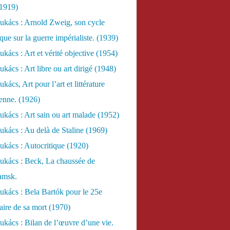
(1919)
ukács : Arnold Zweig, son cycle
ue sur la guerre impérialiste. (1939)
kács : Art et vérité objective (1954)
kács : Art libre ou art dirigé (1948)
ács, Art pour l’art et littérature
ienne. (1926)
kács : Art sain ou art malade (1952)
kács : Au delà de Staline (1969)
kács : Autocritique (1920)
ukács : Beck, La chaussée de
amsk.
kács : Bela Bartók pour le 25e
aire de sa mort (1970)
kács : Bilan de l’œuvre d’une vie.