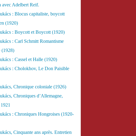
n avec Adelbert Reif.
kács : Blocus capitaliste, boycott
ien (1920)
kács : Boycott et Boycott (1920)
ukács : Carl Schmitt Romantisme
e (1928)
kács : Cassel et Halle (1920)
ukács : Cholokhov, Le Don Paisible
ukács, Chronique coloniale (1926)
ukács, Chroniques d’Allemagne,
, 1921
ukács : Chroniques Hongroises (1920-
kács, Cinquante ans après. Entretien