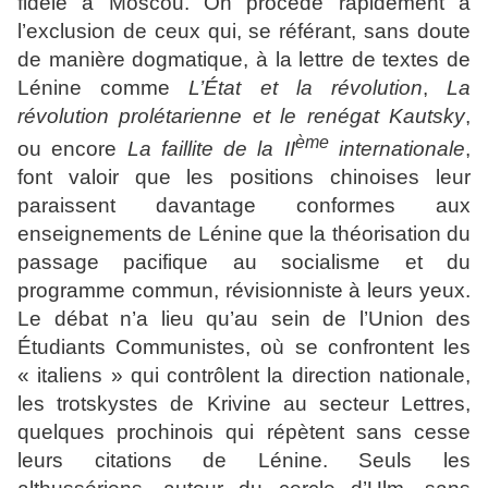
fidèle à Moscou. On procède rapidement à
l’exclusion de ceux qui, se référant, sans doute
de manière dogmatique, à la lettre de textes de
Lénine comme
L’
É
tat et la révolution
,
La
révolution prolétarienne et le renégat Kautsky
,
ème
ou encore
La faillite de la II
internationale
,
font valoir que les positions chinoises leur
paraissent davantage conformes aux
enseignements de Lénine que la théorisation du
passage pacifique au socialisme et du
programme commun, révisionniste à leurs yeux.
Le débat n’a lieu qu’au sein de l’Union des
É
tudiants Communistes, où se confrontent les
« italiens » qui contrôlent la direction nationale,
les trotskystes de Krivine au secteur Lettres,
quelques prochinois qui répètent sans cesse
leurs citations de Lénine. Seuls les