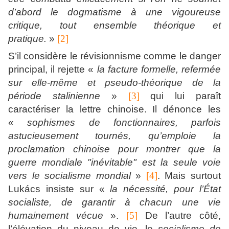
d’abord le dogmatisme à une vigoureuse
critique, tout ensemble théorique et
pratique.
»
[2]
S’il considère le révisionnisme comme le danger
principal, il rejette «
la facture formelle, refermée
sur elle-même et pseudo-théorique de la
période stalinienne
»
[3]
qui lui paraît
caractériser la lettre chinoise. Il dénonce les
«
sophismes de fonctionnaires, parfois
astucieusement tournés, qu’emploie la
proclamation chinoise pour montrer que la
guerre mondiale "inévitable" est la seule voie
vers le socialisme mondial
»
[4]
. Mais surtout
Lukács insiste sur «
la nécessité, pour l’État
socialiste, de garantir à chacun une vie
humainement vécue
».
[5]
De l’autre côté,
l’élévation du niveau de vie, le
socialisme de