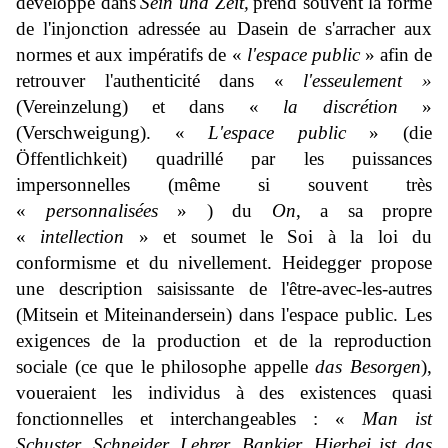
développe dans
Sein und Zeit,
prend souvent la forme
de l'injonction adressée au Dasein de s'arracher aux
normes et aux impératifs de «
l'espace public
» afin de
retrouver l'authenticité dans «
l'esseulement »
(
Vereinzelung)
et dans «
la discrétion
»
(
Verschweigung
). «
L'espace public
» (
die
Öffentlichkeit
) quadrillé par les puissances
impersonnelles (même si souvent très
«
personnalisées
» ) du
On
, a sa propre
«
intellection
» et soumet le Soi à la loi du
conformisme et du nivellement. Heidegger propose
une description saisissante de l'être-avec-les-autres
(
Mitsein
et
Miteinandersein
) dans l'espace public. Les
exigences de la production et de la reproduction
sociale (ce que le philosophe appelle
das Besorgen
),
voueraient les individus à des existences quasi
fonctionnelles et interchangeables : «
Man ist
Schuster, Schneider, Lehrer, Bankier. Hierbei ist das