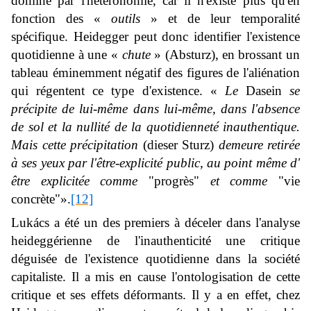
dominé par l'hétéronomie, car il n'existe plus qu'en
fonction des «
outils
» et de leur temporalité
spécifique. Heidegger peut donc identifier l'existence
quotidienne à une «
chute
» (
Absturz),
en brossant un
tableau éminemment négatif des figures de l'aliénation
qui régentent ce type d'existence. «
Le
Dasein
se
précipite de lui-même dans lui-même, dans l'absence
de sol et la nullité de la quotidienneté inauthentique.
Mais cette précipitation
(
dieser Sturz
)
demeure retirée
à ses yeux par l'être-explicité public, au point même d'
être explicitée comme
"progrès"
et comme
"vie
concrète"».
[12]
Lukács a été un des premiers à déceler dans l'analyse
heideggérienne de l'inauthenticité une critique
déguisée de l'existence quotidienne dans la société
capitaliste. Il a mis en cause l'ontologisation de cette
critique et ses effets déformants. Il y a en effet, chez