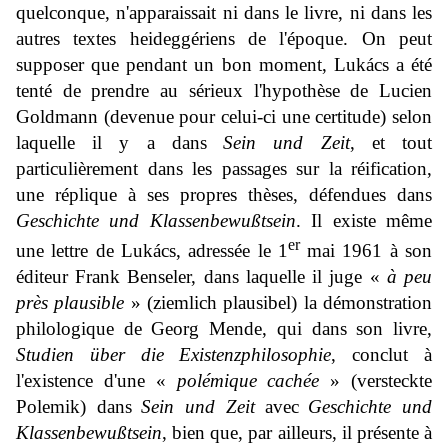
quelconque, n'apparaissait ni dans le livre, ni dans les
autres textes heideggériens de l'époque. On peut
supposer que pendant un bon moment, Lukács a été
tenté de prendre au sérieux l'hypothèse de Lucien
Goldmann (devenue pour celui-ci une certitude) selon
laquelle il y a dans
Sein und Zeit
, et tout
particulièrement dans les passages sur la réification,
une réplique à ses propres thèses, défendues dans
Geschichte und Klassenbewußtsein
. Il existe même
er
une lettre de Lukács, adressée le 1
mai 1961 à son
éditeur Frank Benseler, dans laquelle il juge «
à peu
près plausible
» (
ziemlich plausibel
) la démonstration
philologique de Georg Mende, qui dans son livre,
Studien über die Existenzphilosophie
, conclut à
l'existence d'une «
polémique cachée
» (
versteckte
Polemik
) dans
Sein und Zeit
avec
Geschichte und
Klassenbewußtsein
, bien que, par ailleurs, il présente à