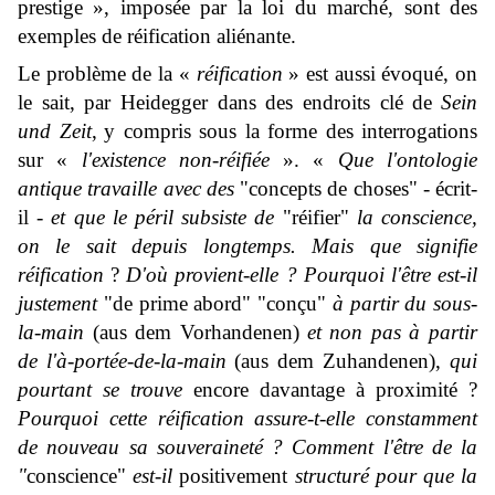
prestige », imposée par la loi du marché, sont des
exemples de réification aliénante.
Le problème de la «
réification
» est aussi évoqué, on
le sait, par Heidegger dans des endroits clé de
Sein
und Zeit
,
y compris sous la forme des interrogations
sur «
l'existence non-réifiée
». «
Que l'ontologie
antique travaille avec des
"concepts de choses" - écrit-
il -
et que le péril subsiste de
"réifier"
la conscience,
on le sait depuis longtemps. Mais que signifie
réification
?
D'où provient-elle ? Pourquoi l'être est-il
justement
"de prime abord" "conçu"
à partir du sous-
la-main
(
aus dem Vorhandenen)
et non pas à partir
de l'à-portée-de-la-main
(
aus dem Zuhandenen
),
qui
pourtant se trouve
encore davantage à proximité ?
Pourquoi cette réification assure-t-elle constamment
de nouveau sa souveraineté ? Comment l'être de la
"
conscience"
est-il
positivement
structuré pour que la