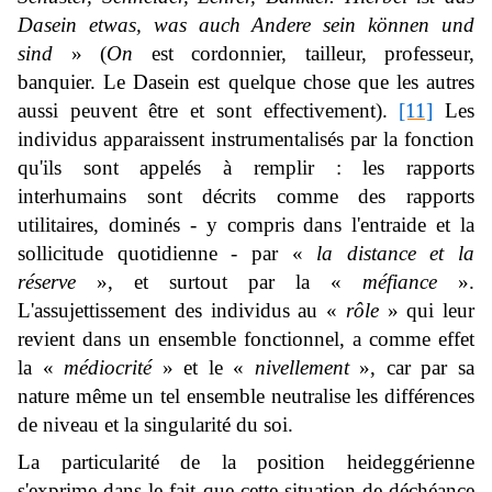
Dasein etwas, was auch Andere sein können und
sind
» (
On
est cordonnier, tailleur, professeur,
banquier. Le Dasein est quelque chose que les autres
aussi peuvent être et sont effectivement).
[11]
Les
individus apparaissent instrumentalisés par la fonction
qu'ils sont appelés à remplir : les rapports
interhumains sont décrits comme des rapports
utilitaires, dominés - y compris dans l'entraide et la
sollicitude quotidienne - par «
la distance et la
réserve
», et surtout par la «
méfiance
».
L'assujettissement des individus au «
rôle
» qui leur
revient dans un ensemble fonctionnel, a comme effet
la «
médiocrité
» et le «
nivellement
», car par sa
nature même un tel ensemble neutralise les différences
de niveau et la singularité du soi.
La particularité de la position heideggérienne
s'exprime dans le fait que cette situation de déchéance