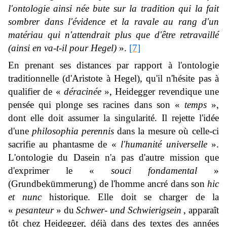
l'ontologie ainsi née bute sur la tradition qui la fait
sombrer dans l'évidence et la ravale au rang d'un
matériau qui n'attendrait plus que d'être retravaillé
(ainsi en va-t-il pour Hegel)
».
[7]
En prenant ses distances par rapport à l'ontologie
traditionnelle (d'Aristote à Hegel), qu'il n'hésite pas à
qualifier de «
déracinée
», Heidegger revendique une
pensée qui plonge ses racines dans son «
temps
»,
dont elle doit assumer la singularité. Il rejette l'idée
d'une
philosophia perennis
dans la mesure où celle-ci
sacrifie au phantasme de «
l'humanité universelle
».
L'ontologie du Dasein n'a pas d'autre mission que
d'exprimer le «
souci fondamental
»
(
Grundbekümmerung
) de l'homme ancré dans son
hic
et nunc
historique. Elle doit se charger de la
«
pesanteur
» du
Schwer- und Schwierigsein
, apparaît
tôt chez Heidegger, déjà dans des textes des années