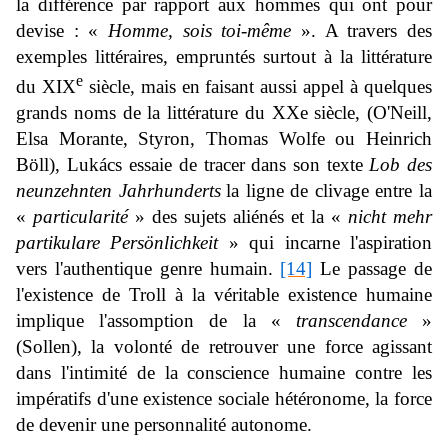
la différence par rapport aux hommes qui ont pour
devise : «
Homme, sois toi-même
». A travers des
exemples littéraires, empruntés surtout à la littérature
e
du XIX
siècle, mais en faisant aussi appel à quelques
grands noms de la littérature du XXe siècle, (O'Neill,
Elsa Morante, Styron, Thomas Wolfe ou Heinrich
Böll), Lukács essaie de tracer dans son texte
Lob des
neunzehnten Jahrhunderts
la ligne de clivage entre la
«
particularité
» des sujets aliénés et la «
nicht mehr
partikulare Persönlichkeit
» qui incarne l'aspiration
vers l'authentique genre humain.
[14]
Le passage de
l'existence de Troll à la véritable existence humaine
implique l'assomption de la «
transcendance
»
(
Sollen
), la volonté de retrouver une force agissant
dans l'intimité de la conscience humaine contre les
impératifs d'une existence sociale hétéronome, la force
de devenir une personnalité autonome.