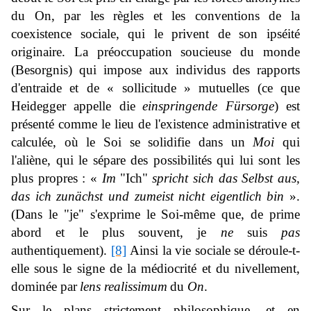
du On, par les règles et les conventions de la
coexistence sociale, qui le privent de son ipséité
originaire. La préoccupation soucieuse du monde
(
Besorgnis
) qui impose aux individus des rapports
d'entraide et de « sollicitude » mutuelles (ce que
Heidegger appelle die
einspringende Fürsorge
) est
présenté comme le lieu de l'existence administrative et
calculée, où le Soi se solidifie dans un
Moi
qui
l'aliène, qui le sépare des possibilités qui lui sont les
plus propres : «
Im
"Ich"
spricht sich das Selbst aus,
das ich zunächst und zumeist nicht eigentlich bin
».
(Dans le "je" s'exprime le Soi-même que, de prime
abord et le plus souvent, je
ne
suis
pas
authentiquement).
[8]
Ainsi la vie sociale se déroule-t-
elle sous le signe de la médiocrité et du nivellement,
dominée par
lens realissimum
du
On
.
Sur le plans strictement philosophique, et en