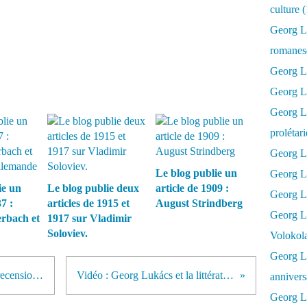
culture 
Georg L
romanesq
Georg Lu
Georg Lu
Georg Luk
prolétar
Georg Lu
Le blog publie un
Georg Lu
ie un
Le blog publie deux
article de 1909 :
Georg Lu
7 :
articles de 1915 et
August Strindberg
Georg L
rbach et
1917 sur Vladimir
Soloviev.
Volokol
Georg Lu
Le blog publie un texte de 1951, recension du roman d'Alexandre Fadeïev : La Défaite
Vidéo : Georg Lukács et la littérature - Guillaume Fondu et Jean Quétier
annivers
Georg Lu