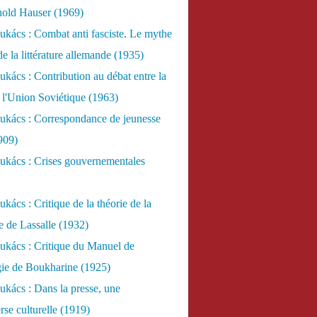
nold Hauser (1969)
kács : Combat anti fasciste. Le mythe
de la littérature allemande (1935)
kács : Contribution au débat entre la
 l'Union Soviétique (1963)
ukács : Correspondance de jeunesse
909)
ukács : Crises gouvernementales
kács : Critique de la théorie de la
re de Lassalle (1932)
ukács : Critique du Manuel de
gie de Boukharine (1925)
kács : Dans la presse, une
rse culturelle (1919)