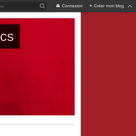
Connexion
+
Créer mon blog
ács