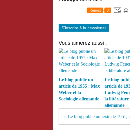
Repost
0
S'inscrire à la newsletter
Vous aimerez aussi :
Le blog publie un
Le blog publ
article de 1955 : Max
article de 193
Weber et la
Ludwig Feue
Sociologie allemande
la littérature
allemande