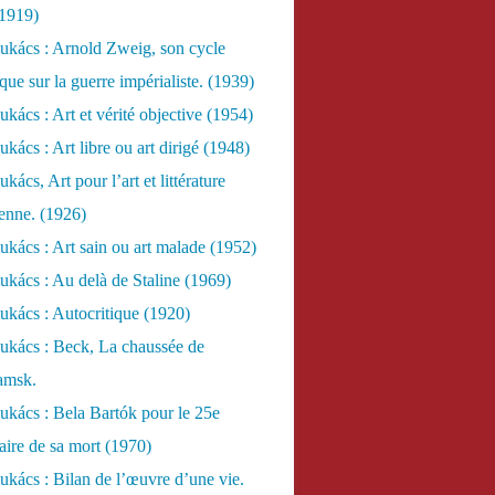
(1919)
ukács : Arnold Zweig, son cycle
ue sur la guerre impérialiste. (1939)
kács : Art et vérité objective (1954)
kács : Art libre ou art dirigé (1948)
ács, Art pour l’art et littérature
ienne. (1926)
kács : Art sain ou art malade (1952)
kács : Au delà de Staline (1969)
kács : Autocritique (1920)
ukács : Beck, La chaussée de
amsk.
kács : Bela Bartók pour le 25e
aire de sa mort (1970)
kács : Bilan de l’œuvre d’une vie.