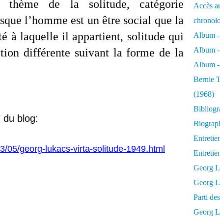
 thème de la solitude, catégorie
Accès au
que l’homme est un être social que la
chronol
té à laquelle il appartient, solitude qui
Album -
Album -
tion différente suivant la forme de la
Album - 
Bernie T
(1968)
Bibliog
" du blog:
Biograph
Entretie
3/05/georg-lukacs-virta-solitude-1949.html
Entreti
Georg L
Georg Lu
Parti d
Georg Lu