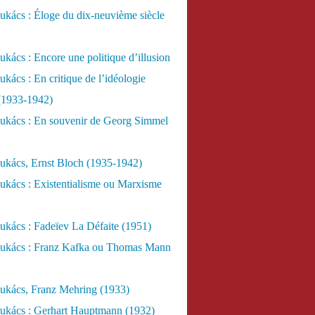
kács : Éloge du dix-neuvième siècle
kács : Encore une politique d’illusion
kács : En critique de l’idéologie
 (1933-1942)
ukács : En souvenir de Georg Simmel
ukács, Ernst Bloch (1935-1942)
ukács : Existentialisme ou Marxisme
kács : Fadeïev La Défaite (1951)
ukács : Franz Kafka ou Thomas Mann
ukács, Franz Mehring (1933)
ukács : Gerhart Hauptmann (1932)