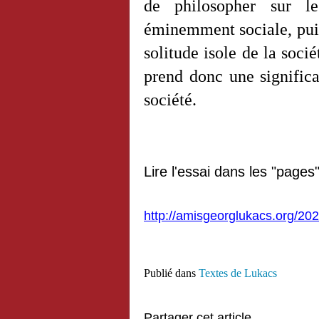
de philosopher sur le
éminemment sociale, puis
solitude isole de la socié
prend donc une significa
société.
Lire l'essai dans les "pages
http://amisgeorglukacs.org/202
Publié dans
Textes de Lukacs
Partager cet article