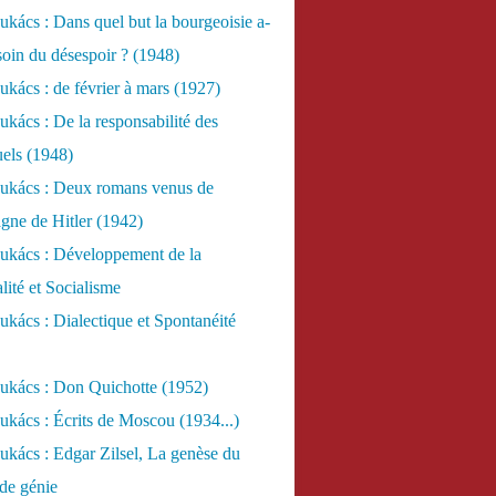
kács : Dans quel but la bourgeoisie a-
esoin du désespoir ? (1948)
kács : de février à mars (1927)
kács : De la responsabilité des
uels (1948)
ukács : Deux romans venus de
gne de Hitler (1942)
ukács : Développement de la
lité et Socialisme
kács : Dialectique et Spontanéité
ukács : Don Quichotte (1952)
kács : Écrits de Moscou (1934...)
kács : Edgar Zilsel, La genèse du
de génie