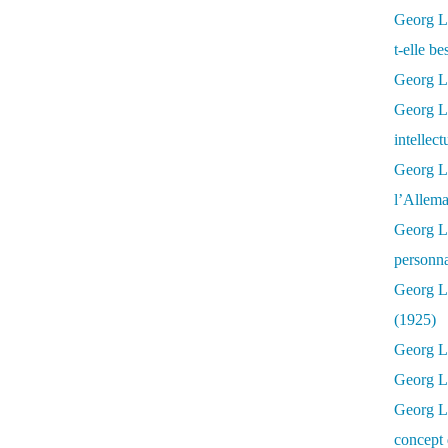
Georg Lu
t-elle b
Georg Lu
Georg Lu
intellect
Georg L
l’Allema
Georg L
personna
Georg Lu
(1925)
Georg L
Georg Lu
Georg Lu
concept 