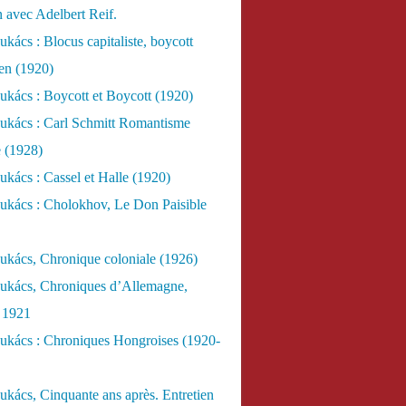
n avec Adelbert Reif.
kács : Blocus capitaliste, boycott
ien (1920)
kács : Boycott et Boycott (1920)
ukács : Carl Schmitt Romantisme
e (1928)
kács : Cassel et Halle (1920)
ukács : Cholokhov, Le Don Paisible
ukács, Chronique coloniale (1926)
ukács, Chroniques d’Allemagne,
, 1921
ukács : Chroniques Hongroises (1920-
kács, Cinquante ans après. Entretien