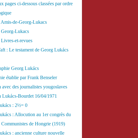
x pages ci-dessous classées par ordre
ogique
 Amis-de-Georg-Lukacs
 Georg-Lukacs
Livres-et-revues
aft : Le testament de Georg Lukács
raphie Georg Lukács
ie établie par Frank Benseler
n avec des journalistes yougoslaves
en Lukács-Bourdet 16/04/1971
ukács : 2½= 0
kács : Allocution au 1er congrès du
es Communistes de Hongrie (1919)
kács : ancienne culture nouvelle