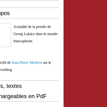
opos
Actualité de la pensée de
Georg Lukács dans le monde
francophone.
profil de
Jean-Pierre Morbois
sur le
Overblog
s, textes
chargeables en PdF