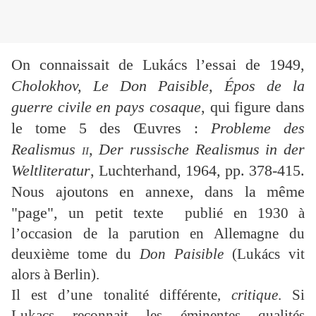
On connaissait de Lukács l’essai de 1949,
Cholokhov, Le Don Paisible, Épos de la
guerre civile en pays cosaque
, qui figure dans
le tome 5 des Œuvres :
Probleme des
Realismus
ii
, Der russische Realismus in der
Weltliteratur
, Luchterhand, 1964
,
pp. 378-415.
Nous ajoutons en annexe, dans la même
"page", un petit texte
publié en 1930 à
l’occasion de la parution en Allemagne du
deuxième tome du
Don Paisible
(Lukács vit
alors à Berlin).
Il est d’une tonalité différente,
critique
. Si
Lukacs reconnait les éminentes qualités