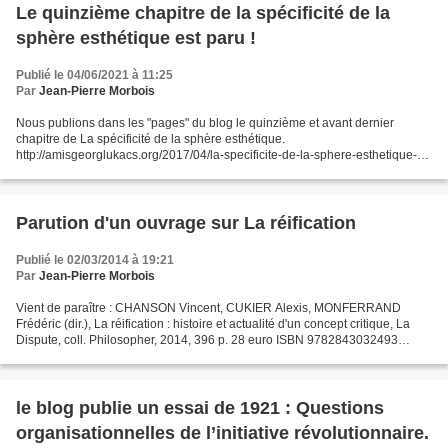
Le quinzième chapitre de la spécificité de la
sphère esthétique est paru !
Publié le 04/06/2021 à 11:25
Par
Jean-Pierre Morbois
Nous publions dans les "pages" du blog le quinzième et avant dernier
chapitre de La spécificité de la sphère esthétique.
http://amisgeorglukacs.org/2017/04/la-specificite-de-la-sphere-esthetique-
1963.html
Parution d'un ouvrage sur La réification
Publié le 02/03/2014 à 19:21
Par
Jean-Pierre Morbois
Vient de paraître : CHANSON Vincent, CUKIER Alexis, MONFERRAND
Frédéric (dir.), La réification : histoire et actualité d'un concept critique, La
Dispute, coll. Philosopher, 2014, 396 p. 28 euro ISBN 9782843032493
http://ladispute.atheles.org/philosop...
le blog publie un essai de 1921 : Questions
organisationnelles de l’initiative révolutionnaire.