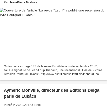
Par
Jean-Pierre Morbois
On trouvera en page 173 de la revue Esprit du mois de septembre 2017,
sous la signature de Jean-Loup Thébaud, une recension du livre de Nicolas
Tertulian Pourquoi Lukács ? http://www.esprit.presse.fr/article/thebaud-jean-
loup/nicolas-tertulian-pourqu...
Aymeric Monville, directeur des Editions Delga,
parle de Lukács
Publié le 27/10/2017 à 10:00