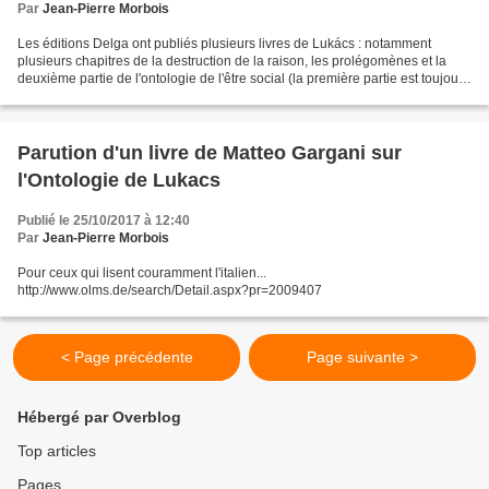
Par
Jean-Pierre Morbois
Les éditions Delga ont publiés plusieurs livres de Lukács : notamment
plusieurs chapitres de la destruction de la raison, les prolégomènes et la
deuxième partie de l'ontologie de l'être social (la première partie est toujours
en attente.) http://editionsdelga.fr/portfolio/georges-lukacs/...
Parution d'un livre de Matteo Gargani sur
l'Ontologie de Lukacs
Publié le 25/10/2017 à 12:40
Par
Jean-Pierre Morbois
Pour ceux qui lisent couramment l'italien...
http://www.olms.de/search/Detail.aspx?pr=2009407
< Page précédente
Page suivante >
Hébergé par Overblog
Top articles
Pages