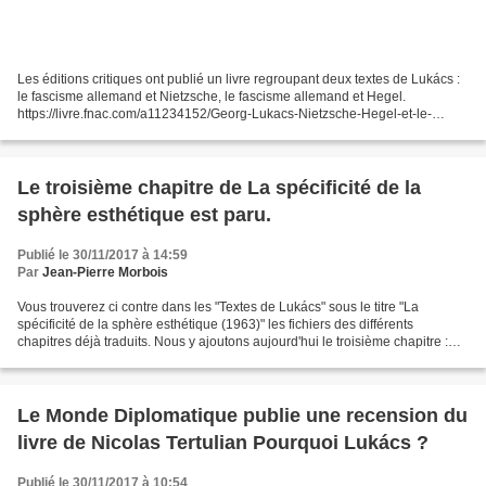
Les éditions critiques ont publié un livre regroupant deux textes de Lukács :
le fascisme allemand et Nietzsche, le fascisme allemand et Hegel.
https://livre.fnac.com/a11234152/Georg-Lukacs-Nietzsche-Hegel-et-le-
fascisme-allemand Un lecteur attentif nous...
Le troisième chapitre de La spécificité de la
sphère esthétique est paru.
Publié le 30/11/2017 à 14:59
Par
Jean-Pierre Morbois
Vous trouverez ci contre dans les "Textes de Lukács" sous le titre "La
spécificité de la sphère esthétique (1963)" les fichiers des différents
chapitres déjà traduits. Nous y ajoutons aujourd'hui le troisième chapitre :
Questions préliminaires de principe...
Le Monde Diplomatique publie une recension du
livre de Nicolas Tertulian Pourquoi Lukács ?
Publié le 30/11/2017 à 10:54