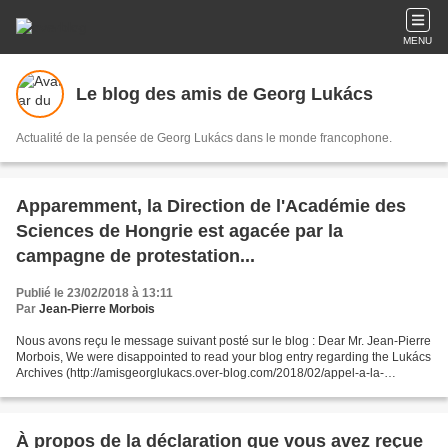
MENU
Le blog des amis de Georg Lukács
Actualité de la pensée de Georg Lukács dans le monde francophone.
Apparemment, la Direction de l'Académie des
Sciences de Hongrie est agacée par la
campagne de protestation...
Publié le 23/02/2018 à 13:11
Par
Jean-Pierre Morbois
Nous avons reçu le message suivant posté sur le blog : Dear Mr. Jean-Pierre
Morbois, We were disappointed to read your blog entry regarding the Lukács
Archives (http://amisgeorglukacs.over-blog.com/2018/02/appel-a-la-
communaute-academique-internationale-pour-arreter-la-liquidation-en-
cours-des-archives-lukacs-de-budapest.html)...
À propos de la déclaration que vous avez reçue